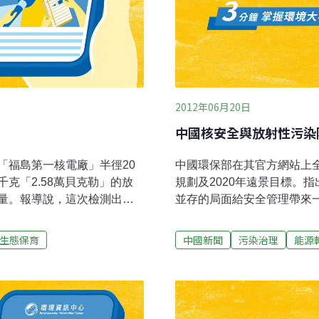
2012年06月20日
中國核安全與放射性污染
「福島第一核電廠」半徑20
中國環保部在其官方網站上
克「2.58萬貝克勒」的放
規劃及2020年遠景目標。
量。報導說，這次檢測出的
並存的局面給安全管理帶來
0貝克勒」的258倍。這也顯
臨挑戰，安全形勢不容樂觀。
重的放射性污染仍然持續。
機組安全業績良好，未發生
生態保育
中國新聞
污染治理
能源
和液態流出物排放遠低於國
系運轉有效。大型先進壓水
推進。放射源輻射事故年發生率
一五期間的每萬枚2.5 起
放廢物處置場已投入運行，