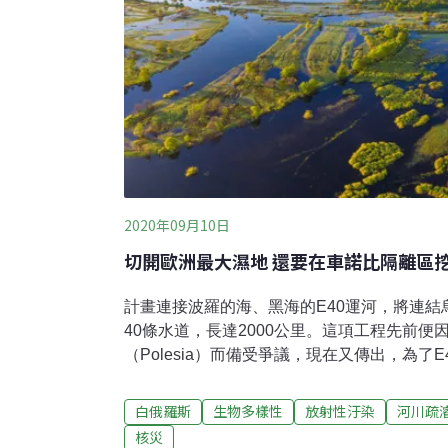
2020年09月10日
切開歐洲最大濕地 還要在車諾比隔離區挖
計畫連接波羅的海、黑海的E40運河，將連
40條水道，長達2000公里。這項工程先前
（Polesia）而備受爭議，現在又傳出，為了
濬車諾比隔離區（exclusion zone）。
比隔離區挖泥，將讓下游2800萬下游使用聶伯河（D
白俄羅斯
生物多樣性
放射性汙染
河川疏
居民，暴露於輻射風險。跨國運河商機無限 
核災