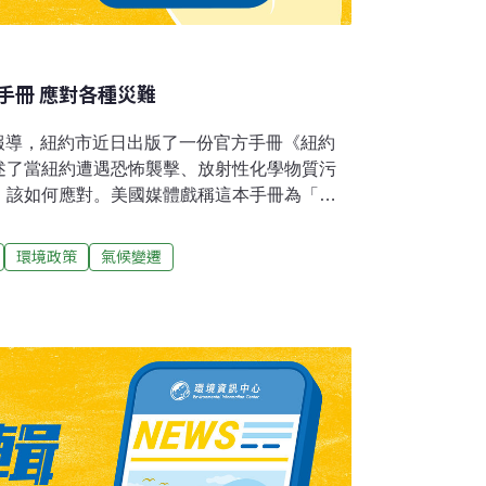
手冊 應對各種災難
8日報導，紐約市近日出版了一份官方手冊《紐約
述了當紐約遭遇恐怖襲擊、放射性化學物質污
，該如何應對。美國媒體戲稱這本手冊為「末
模流行病等災難發生的時候，可能引起許多法
了一本由紐約司法部門和律師協會聯合編撰的
環境政策
氣候變遷
》，作為法官、律師處理災難事件的法律依
宣稱這類緊急事件的時候有更大的權力，「當
，隔離大面積的區域，關閉商業機構，限制公
可以暫時不執行部份法規。」手冊內容包含，
用市民財產、隔離染病人員、向最有希望恢復者