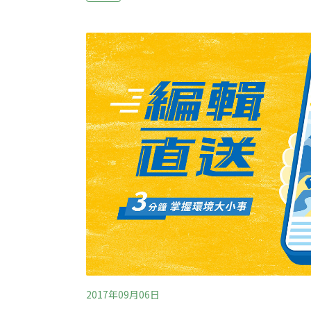
2800萬居民用水E40運河是一條連接波羅的海
里，是波蘭、白俄羅斯和烏克蘭政府的跨國合
將成為格但斯克、波蘭和赫爾松之間的新通商
的就業機會。然而，該計畫在2015年的可行
善，包括對環境問題的評估，且未能讓公眾參
討論。烏克蘭今年計畫在8個地
2017年09月06日