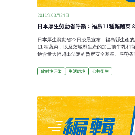
2011年03月24日
日本厚生勞動省呼籲：福島11種輻蔬菜 
日本厚生勞動省23日凌晨宣布，福島縣生產
11 種蔬菜，以及茨城縣生產的加工前牛乳和
銫含量大幅超出法定的暫定安全基準。厚勞省
島縣產的葉菜類蔬菜、綠花椰菜和白花椰菜。
縣本宮市生產的葉菜類蔬菜「莖立菜」，檢測
放射性汙染
生活環境
公共衛生
為每公斤500貝克）高達每公斤8萬2000貝克
外，田村市的菠菜檢測出4萬貝克。報導指出
值為每公斤2000貝克），川俁町的「信夫冬菜
館村的綠花椰菜檢測出1萬7000貝克。此外
安全基準的放射性物質含量。茨城縣水戶市生
射性碘含量1700貝克（安全基準值為每公斤3
的荷蘭芹檢測出放射性碘1萬2000貝克和放射性