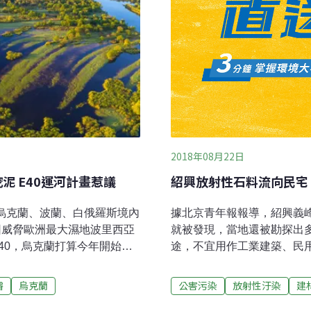
2018年08月22日
泥 E40運河計畫惹議
紹興放射性石料流向民宅
結烏克蘭、波蘭、白俄羅斯境內
據北京青年報報導，紹興義峰
便因威脅歐洲最大濕地波里西亞
就被發現，當地還被勘探出
E40，烏克蘭打算今年開始疏
途，不宜用作工業建築、民
一份獨立研究顯示，如果繼續在車諾
2009年紹興東發建材有限
nieper River）河水的
不斷運往幾家由其供應的混
濬
烏克蘭
公害污染
放射性汙染
建
但輻射污染將流入農田、影響
居民住宅。媒體使用x、γ輻