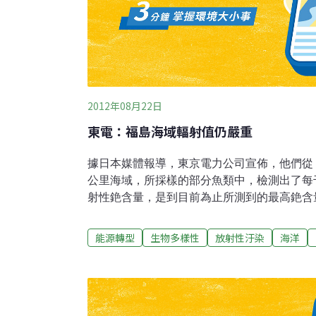
2012年08月22日
東電：福島海域輻射值仍嚴重
據日本媒體報導，東京電力公司宣佈，他們從
公里海域，所採樣的部分魚類中，檢測出了每千
射性銫含量，是到目前為止所測到的最高銫含
銫含量，是日本政府規定一般食品每千克「10
示了福島核事故雖然已經過去了17個月，嚴
能源轉型
生物多樣性
放射性汙染
海洋