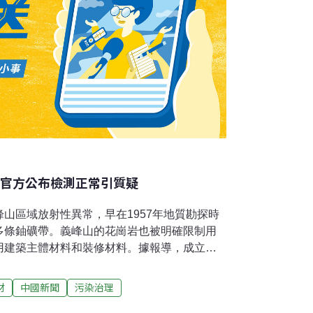
 官方公布檢測正常引質疑
山區域放射性異常，早在1957年地質勘探時
多條鈾礦帶。義峰山的花崗岩也被明確限制用
用建築主體材料和裝修材料。據報導，成立於
公司，長期規模性開採義峰山礦石，將石料源源
凝土公司，製造為建材流向浙江紹興市在建的
材
中國新聞
污染治理
射空氣比釋能動率儀（NT6101）對使用來自義