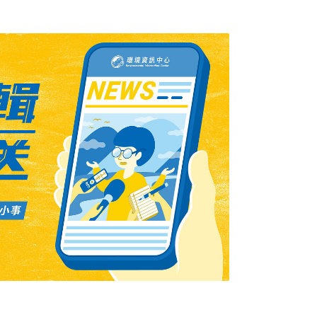
示為0.25-0.35微西弗每小時，即便以每天
已超過國際輻射每年接觸限值；義峰山一帶的環
37微西弗每小時，最高數值達到1.49微西弗每
官方對涉事建材公司11個商品樓盤進行檢測，
為「放射性水平均未見明顯升高，與全國普查室
民眾強烈質疑。