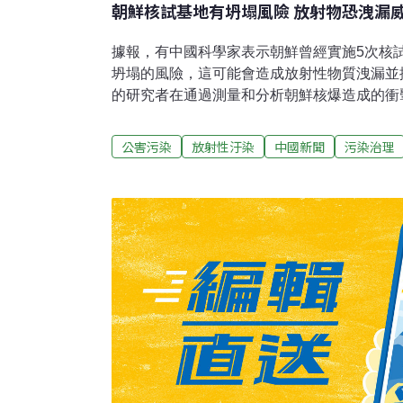
朝鮮核試基地有坍塌風險 放射物恐洩漏
據報，有中國科學家表示朝鮮曾經實施5次核
坍塌的風險，這可能會造成放射性物質洩漏並
的研究者在通過測量和分析朝鮮核爆造成的衝
溪里試驗場地同一座山下進行的，此結論是基於
收集的數據。中國核學會前理事長、核武專家
公害污染
放射性汙染
中國新聞
污染治理
靠，就將有發生大型環境災難的風險。王乃彥
測試，將有可能造成整座山塌陷，而坍塌過程
性物質就有可能從這個洞外洩，並擴散到整個
說，不是每一座山都適合做核試驗，合適的條
由於朝鮮的陸地面積有限，並且要考慮核試驗
有太多選擇。至於豐溪里的山還能持續多久，
彈。