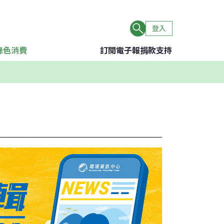
登入
綠色消費
訂閱電子報
捐款支持