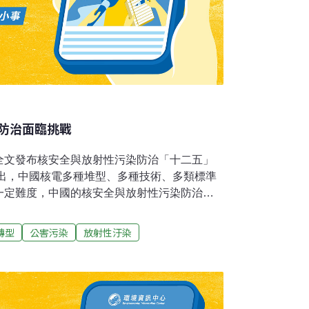
防治面臨挑戰
全文發布核安全與放射性污染防治「十二五」
指出，中國核電多種堆型、多種技術、多類標準
一定難度，中國的核安全與放射性污染防治面
截至2011年12月，中國地區運行的15台核電
國際核事件分級表2級及以上事件和事故，氣態
轉型
公害污染
放射性汙染
家標準限值。在建的26台核電機組質量保證體
堆和高溫氣冷堆核電站科技重大專項工作有序
由上世紀90 年代的每萬枚6.2 起下降至十
。一批中、低放廢物處理設施已建成。2座中、低
1座中、低放廢物處置場開始建設。完成一批鈾