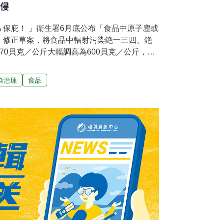
入侵
保庇！ 」衛生署6月底公布「食品中原子塵或
」修正草案，將食品中輻射污染銫一三四、銫
70貝克／公斤大幅調高為600貝克／公斤，環
府漠視輻射風險，要求加強管制輻射污染食
輻射污染恐懼的自由。綠色公民行動聯盟秘書
染治理
食品
的人體，不論劑量多少，都可能損害遺傳物
甚至引發癌症，從食物中攝取的「輻射」，在
大。