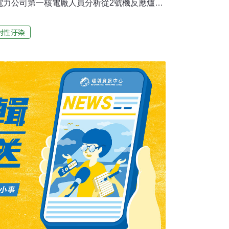
電力公司第一核電廠人員分析從2號機反應爐安
有放射性的氙，日本官員一度表示，可能是檢
原子能安全保安院今天晚上宣布，經過日本原
射性汙染
證實含有氙133及135。安保院的原子能災害
會上表示，有關氙發生的原因，很可能是放射
可能發生自發性的核分裂。這次被檢測出的是
、氙135（半衰期約9小時），兩者濃度都是每立
雖然數量極微，但半衰期短，所以專家認為可能
子能災害大臣細野豪志表示，目前得知情況穩
言下之意是，居民不需再度疏散。