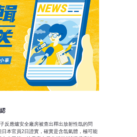
役及環境整治項目，尾礦庫垮壩事故風險降
待進一步加快，歷史遺留放射性廢物需要妥善
確認
核子反應爐安全廠房被查出釋出放射性氙的問
但日本官員2日證實，確實是含氙氣體，極可能