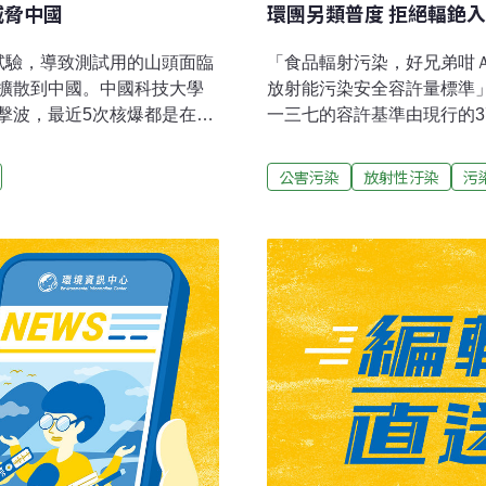
威脅中國
環團另類普度 拒絕輻銫
試驗，導致測試用的山頭面臨
「食品輻射污染，好兄弟咁Ａ
擴散到中國。中國科技大學
放射能污染安全容許量標準
擊波，最近5次核爆都是在豐
一三七的容許基準由現行的3
中國100多個地震監測中心
保團體昨在總統府前抗議政
王乃彥說，如果上述發現可
品，還給全國人民免於食品
公害污染
放射性汙染
污
說，如果朝鮮再來一次核爆
長崔愫欣表示，接受到輻射
只在地面留下任何洞，放射
質，增加不良遺傳的機率，
地區，包括中國。王乃彥
人體內暴露，其健康危害更
件是山峰高、但坡度平坦。
的敏感性，朝鮮當局可能沒
也將取決於朝鮮如何放置核