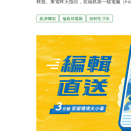
釋放。東電昨天指出，在福島第一核電廠（Fukush
發現核分裂產物氙，並已灌入水與硼酸混合物
言人表示：「分析顯示，不是臨界狀態所產生
能源轉型
福島核電廠
放射性汙染