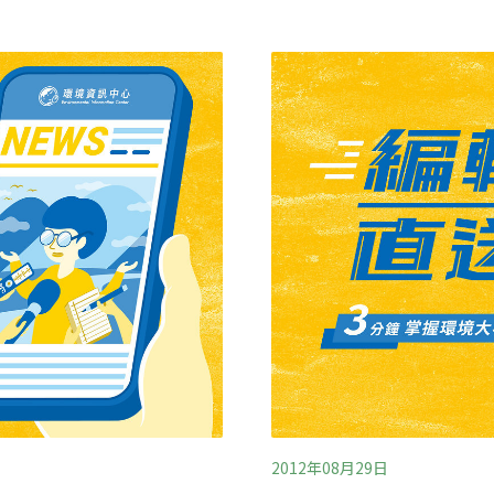
與黑海的水路，長達2000公
峰山區混凝土建築進行檢測，顯
作案。支持者認為這條運河
接觸8小時計算，輻射值也
路線，將吸引投資並創造新
境輻射值更高，最低數值為0.
性研究，各個方面都不盡完
小時。事件曝光後，紹興市
與，替代方案也沒有被充分
前（20）日通報檢測結果
內的水平基本一致」，受到
2012年08月29日