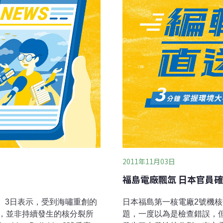
礦地質勘探、礦冶設施的退
低。早期核設施退役進程尚
處
2011年11月03日
福島電廠飄氙 日本官員
 Co.）3日表示，受到海嘯重創的
日本福島第一核電廠2號機
，並非持續發生的核分裂所
題，一度以為是檢查錯誤，