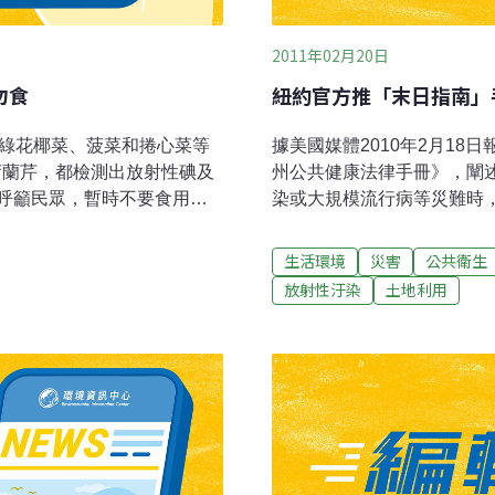
2011年02月20日
勿食
紐約官方推「末日指南」
的綠花椰菜、菠菜和捲心菜等
據美國媒體2010年2月1
荷蘭芹，都檢測出放射性碘及
州公共健康法律手冊》，闡
呼籲民眾，暫時不要食用福
染或大規模流行病等災難時
據「讀賣新聞」報導，福島
日指南」。恐怖襲擊、大規
出的放射性銫（安全基準值
律爭議。為此，紐約市出版
生活環境
災害
公共衛生
，相當於基準值的164倍。此
《紐約州公共健康法律手冊
放射性汙染
土地利用
，在放射性碘方面（安全基準
據。同時該手冊還稱，政府
」檢測出2萬2000貝克、飯
地的權威機構可以實施宵禁
，油菜和小松菜等也檢測出超出
眾集會。在特定場合下，還
產的加工前牛乳，檢測出放
實施宵禁 、管制交通、徵
00貝克），以及鉾田市生產
發放救援藥物等。
銫2110貝