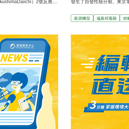
imaDaiichi）2號反應爐
發生了自發性核分裂。東京
，以防核反應發生。東電發
全廠房所採的氣體中發現含
。」
測錯誤，但日本經濟產業省
能源轉型
福島核電廠
放
子能研究開發機構分析結果，
對策監森山善範在臨時記者
性物質自己分裂，也就是很
含氙133（半衰期約5天）
方公分約10萬分之1貝克。
是最近起了核分裂反應。原
定，不會再發生臨界狀況。