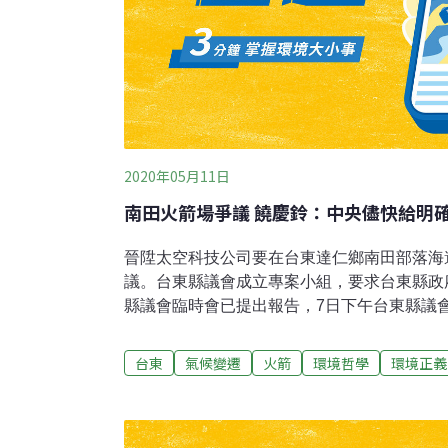
2020年05月11日
南田火箭場爭議 饒慶鈴：中央儘快給明
晉陞太空科技公司要在台東達仁鄉南田部落海
議。台東縣議會成立專案小組，要求台東縣政
縣議會臨時會已提出報告，7日下午台東縣議
饒慶鈴則再次強調，在安全、合法的基礎上，
中央儘快給予明確的規範，讓地方有所依循。
台東
氣候變遷
火箭
環境哲學
環境正義
恕表示，饒慶鈴從南田火箭基地發生違規使用
致，就是樂見太空產業能在台東落地生根，但
產業，縣政府一定輔導，不合法的就依法裁罰