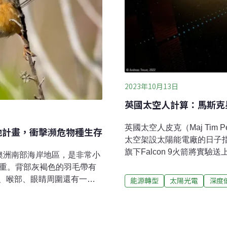
2023年10月13日
英國太空人計算：馬斯克
英國太空人皮克（Maj Tim
地計畫，衝擊瀕危物種生存
太空架設太陽能電廠的日子指
旗下Falcon 9火箭將實
）棲息在澳洲南部海岸地區，是非常小
回地球，皮克的發言則是針
克重。背部灰褐色的羽毛帶有
每公斤1000美元或更低，
、喉部、眼睛周圍還有一抹
能源轉型
太陽光電
深度
最大限制就是陽光。黑夜、
木叢中靠著小幅度的跳躍移
低。將光電板放上太空，幾
射基地計畫將讓牠們的棲地
夢想。美國加州理工學院（Ca
警鐘南方鶓鷯鶯廣泛分布於澳
公司（SpaceX）的「獵