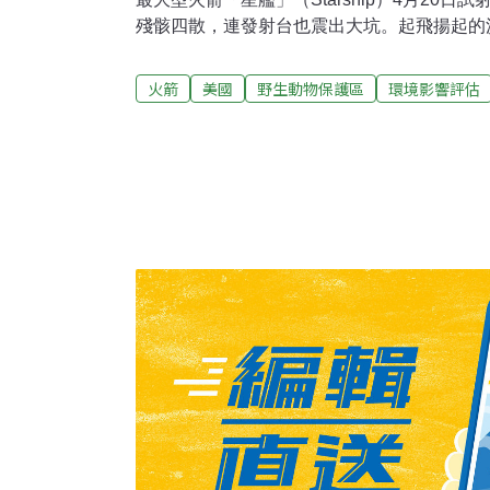
殘骸四散，連發射台也震出大坑。起飛揚起的
混凝土塊跟金屬片飛到數公里外。影響遠比事
就有野生動物保護區，而美國聯邦航空總署（FA
火箭
美國
野生動物保護區
環境影響評估
許可，每年可發射20艘的星艦。爆炸11天後
未盡把關之責，並要求撤銷許可。發射台碎裂
斯克的理想，具有超重型火箭推進器，可以多
道，甚至更遠的月球、火星。美國國家航空暨
助星艦將太空人送上月球。20日，星艦從德州波卡
「星際基地」（Starbase）發射升空。起
波及鄰近地區。發射台承受不住33