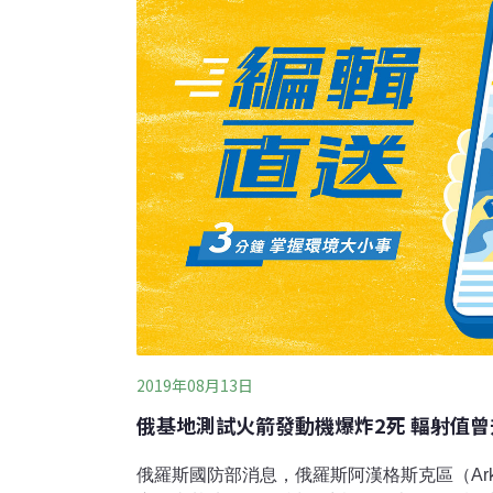
技主管權責在中央，但違規使用土地部分屬地
次，開出5張罰單，罰款金額共86萬元；另外
採取斷電措施。
2019年08月13日
俄基地測試火箭發動機爆炸2死 輻射值曾
俄羅斯國防部消息，俄羅斯阿漢格斯克區（Arkh