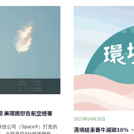
南澳州的三個亞種均已瀕
成功在太空發電，並完成以
的亞種僅剩750隻，分布在11個
目標是將太空太陽能轉為電
關鍵地點。因此，澳洲2024年
將能源傳輸到地面，最終還
）在威爾斯灣建造永久火箭發射基地
heathlands），擅長
期 美環團怒告航空總署
2023年04月26日
科技公司（SpaceX）打造的
清境結束養牛減碳30％
試射，火箭升空4分鐘後爆炸，