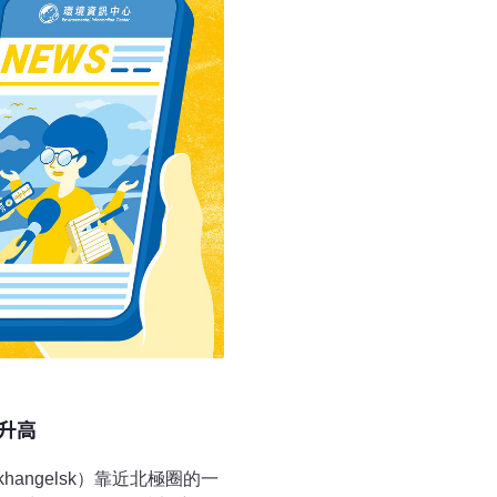
方，台東縣政府至今已裁罰4
前恢復農地農用，但要再採
，台電已自行對南田火箭基地
能介入。
升高
angelsk）靠近北極圈的一