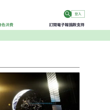
登入
綠色消費
訂閱電子報
捐款支持