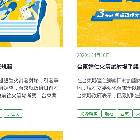
2020年04月16日
確規範
台東達仁火箭試射場爭議
邊設置火箭發射場，引發爭
在台東縣達仁鄉南田村的國
府調查，台東縣政府日前在
地，現在立委要求台電予以
會前往火箭場考察，台東縣長
台東縣政府表示，已限期地
縣府會依法輔導，前提是請
台東縣南田村一塊溪邊私有養
台東縣政府地政處處長沈碧
氣候不良中止發射程序，何
原住民
能源轉型
農地
台東
土地爭議後，至今立場一
場蓋在農地上的合法性問題
必須合法，可以合法發展的
委已要求台電要對發射場斷
。沈碧恕表示，發展太空科
用地不符，至今已連續開出5