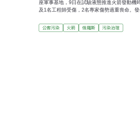
座軍事基地，9日在試驗液態推進火箭發動機
及1名工程師受傷，2名專家傷勢過重喪命。發
度導致輻射水平短暫升高。這起意外發生於莫斯
科薩村（Nyonoksa），此處是俄國潛艦與
公害污染
火箭
俄羅斯
污染治理
距離悠諾科薩村大約30公里的北德文斯克市（Sev
爆炸發生後，當地輻射值曾短暫上升。國防部
射值「正常」，沒有因為事故造成有害物質釋