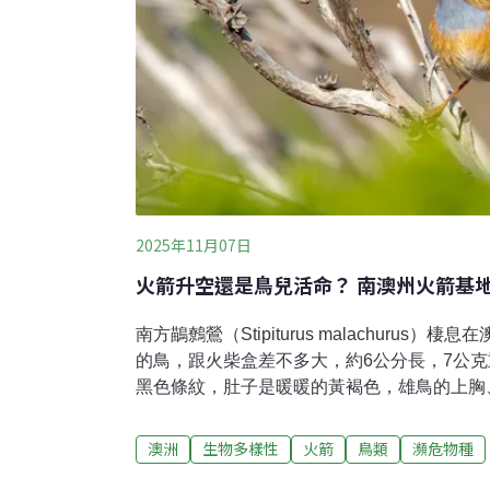
2025年11月07日
火箭升空還是鳥兒活命？ 南澳州火箭基
南方鶓鷯鶯（Stipiturus malachurus
的鳥，跟火柴盒差不多大，約6公分長，7公
黑色條紋，肚子是暖暖的黃褐色，雄鳥的上胸
獨特的天藍色。南方鶓鷯鶯飛不遠，只能在灌
動。保育人士擔心，甫核定通過的興建火箭發
澳洲
生物多樣性
火箭
鳥類
瀕危物種
更加破碎。飛不高也跳不遠 火箭基地開發敲