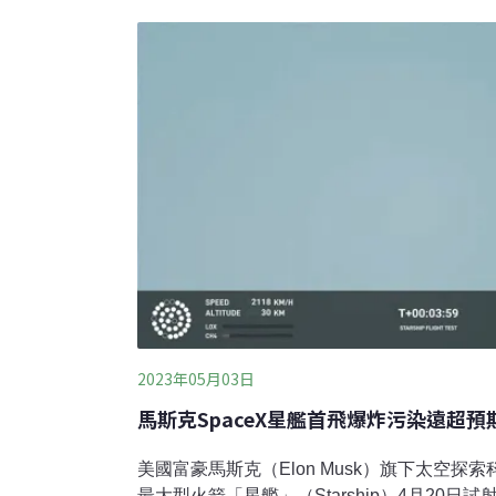
洲海岸地區。依據澳洲環境法規標準，棲息於
危。其中，在艾爾半島（Eyre Peninsula）
分散的棲地，威爾斯灣（Whalers Way）是
批准「南方發射」（Southern Launch
時，保育人士十分擔憂。南方鶓鷯鶯生活在石楠地（
在茂密低矮
2023年05月03日
馬斯克SpaceX星艦首飛爆炸污染遠超預
美國富豪馬斯克（Elon Musk）旗下太空探索
最大型火箭「星艦」（Starship）4月20日