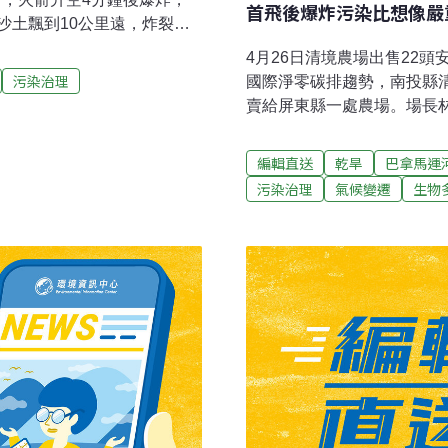
首飛後爆炸污染比想像嚴
沙土飄到10公里遠，炸裂的
前評估更嚴重。發射台附近
4月26日清境農場出售22頭
A）已經發給SpaceX五年
污染治理
國際淨零碳排趨勢，南投縣
，環團決定控告聯邦航空總署
賣給屏東縣一處農場。場長林
 爆炸影響超乎預期星艦是馬
倍左右，換算每公斤牛肉約
次將人和衛星送入地球軌
低畜牧區近30.6％的排放
編輯直送
乾旱
巴拿馬運
太空總署（NASA）也希望藉
運輸碳排，並積極植樹，增
污染治理
氣候變遷
生物
契卡（Boca Chica）的
樹種電 台糖副總說明遭村長
飛後不久隨即在高空爆炸，殘骸
種電政策，立法院經濟委員
通部、經濟部以及農委會等
司副總經理黃進良對於這項
場除了配合種電外，也會規
名村長一致反對在農場砍樹
央社報