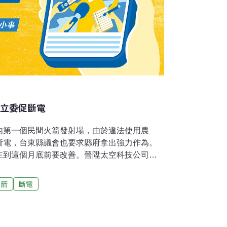
 立委促斷電
內第一個民間火箭發射場，由於違法使用農
斷電，台東縣議會也要求縣府拿出強力作為。
主到這個月底前要改善。晉陞太空科技公司在
蝦場興建火箭發射場，2月13號首次試射，但
時要再發射火箭仍未定案。不過最近火箭發射
火箭
斷電
，在中央和地方的民意機關引起熱烈討論，立
電。台東縣政府強調，縣府從得知火箭發射場
張罰單，共罰款86萬元，也要求地主在4月底