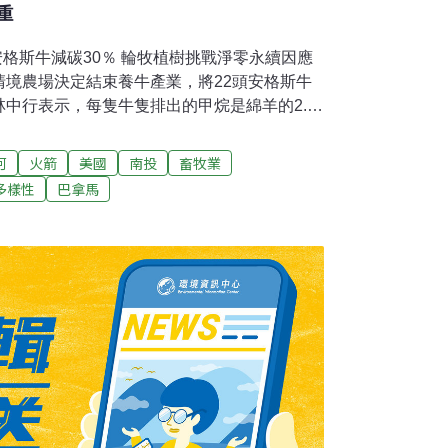
重
安格斯牛減碳30％ 輪牧植樹挑戰淨零永續因應
清境農場決定結束養牛產業，將22頭安格斯牛
中行表示，每隻牛隻排出的甲烷是綿羊的2.5
排碳60公斤，所以決定結束牛隻飼育，約可降
量；牧區綿羊將透過輪牧，減少進口牧草以降低
河
火箭
美國
南投
畜牧業
加自然碳匯。（中國時報報導）嘉義東石反砍
多樣性
巴拿馬
制止針對嘉義縣東石鄉港墘農場77公頃造林地
會26日到嘉縣考察，並會同行政院內政部、交
單位人員在東石鄉公所舉行議題座談。台糖公
政策規劃時未事先溝通向村民致歉，並表示農
劃休閒步道等遊憩設施，卻引起村長反彈。多
種電，揚言若中央執意進行，抗爭到底。（中