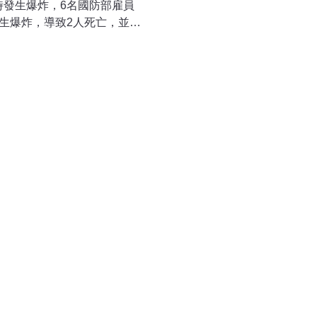
時發生爆炸，6名國防部雇員
生爆炸，導致2人死亡，並一
科以北約1000公里的悠諾
軍艦彈道飛彈的主要測試中心。
erodvinsk）當局指出。
則在一份簡短聲明中說，輻
放到空氣中。