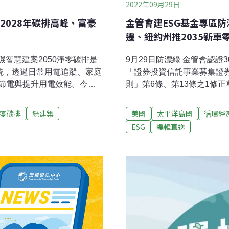
2022年09月29日
2028年碳排高峰、富豪
金管會建ESG基金專區防
遷、紐約州推2035新車
碳智慧建案2050淨零碳排是
9月29日防漂綠 金管會認證
統，透過日常用電追蹤、家庭
「證券投資信託事業募集證
節電與提升用電效能。今日
則」第6條、第13條之1修
，未來該公司開發建案都將
點，第一，金管會明定「高
智慧服務達近零碳的示範新
券」基金。其次，金管會要
零碳排
綠建築
美國
太平洋島國
循環經
。環保局副局長朱益君說，
量標準、投資策略與方法、
ESG
編輯直送
碳電力」三大策略實踐，將
險警語、盡職治理參與及定期
E管家、節能監控，透過揭露
訊揭露並防堵「漂綠」，金
節電效果，未來將再施行零
專區，經金管會審查通過的E
）
共30檔ESG基金通過金管