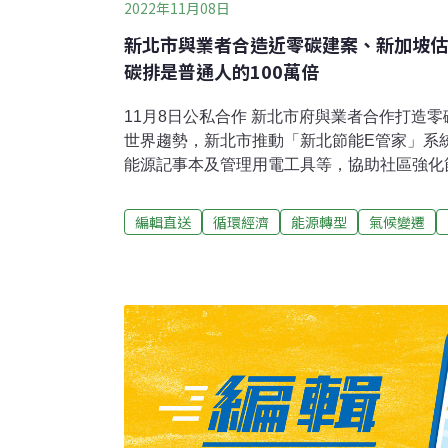
2022年11月08日
新北市與業者合造近零碳建案、新加坡估
碳排是普通人的100萬倍
11月8日公私合作 新北市府與業者合作打造零
世界趨勢，新北市推動「新北節能E管家」系
能源記事本及管理用電工具等，協助社區強化
新北市環保局與信義開發公司舉行記者會宣布
直接導入系統，將在新北市打造全國第一座以
編輯直送
循環經濟
能源轉型
氣候變遷
建案，導引全市建築物逐步達成智慧零碳建築
新北市以「節能監控」、「節能改造」、「零
建築物能效分級，推動節能改造，並搭配節能
住戶用電特徵以維持良好的節電行為持續達成
碳電力達成建築淨零的目標。（工商時報報導