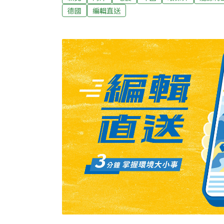
議。因為情況緊急，先由航港局委託廠商代履
德國
編輯直送
業。（自由時報報導）台東查獲14件違法清運
東縣環保局透過與環檢警合作加強查緝，統計今（
止，查獲14件涉違反廢清法案件並移送法辦
涉犯貪污罪，被判刑六年八個月不等徒刑。環
物清理相關法規清除處理廢棄物外，民眾買賣
象，並注意用途，避免無端捲入不法。（中央