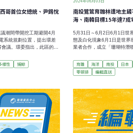
2024年06月03日
西哥首位女總統、尹錫悅
南投鷺鷥育雛林遭地主鏟
海、南韓目標15年達7成
建議潮間帶開挖工期避開4月
5月31日～6月2日6月1日
電系統規劃位置，提出環差
態及白化現象6月1日是世界
審會議。環委指出，此區的潮
業者合作，成立「珊瑚特潛
評估潮間帶開挖施工期間避
60位潛水教練，協助監測
專案小組初審，後續將送至環
導）危害地方甚久的酸菜鹵
多樣性
捕鯨
育雛
海洋
南投
日本
鳥落巢救援增多 4月起每週逾
久來對酸菜製程所產生的廢
零碳排
編輯直送
期，相對也使得幼雛鳥救援
渠。雲林縣府委託台大進行
，民眾若發現落巢野生幼雛鳥
化為養殖肥料，有助於藻類
央社報導）
去化廢料有突破性解決方式