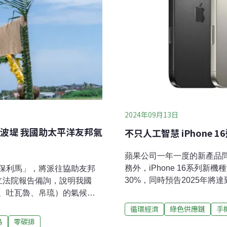
2024年09月13日
波堤 我國助太平洋友邦氣
不只人工智慧 iPhone
蘋果公司一年一度的新產品
務外，iPhone 16系列
保利馬」，將派往協助友邦
30%，同時預告2025年將
立法院報告備詢，說明我國
2030碳中和目標前進。蘋果電腦10
、吐瓦魯、帛琉）的氣候防
Max，具備更大的顯示器、
海岸防護建設與氣候調適基
循環經濟
綠色供應鏈
手
創新專業級相機功能帶來全新創
得到很多國家關注。建構島
島
零碳排