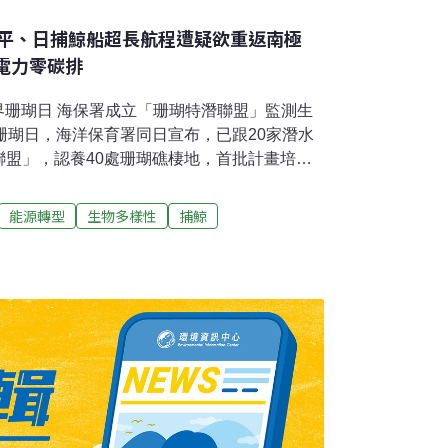
平、日捕鯨船超長航程遭疑欲重返南極
電力零碳排
世界珊瑚日 海保署成立「珊瑚特潛聯盟」監測生
珊瑚日，海洋保育署同日宣布，已跟20家潛水
聯盟」，認養40處珊瑚礁棲地，首批計畫培訓
珊瑚生態，特別是珊瑚白化現象。（自由時報報
水 雲林與台大合作找出解方雲林縣大埤鄉，長
能源轉型
生物多樣性
捕鯨
水與菜渣處理不易，造成土地酸化、汙染溝
廢水再利用研究，成功將含高鹽的酸菜鹵水轉
與貝類成長，讓囤積大量廢水菜渣的大埤鄉，
（聯合報報導）