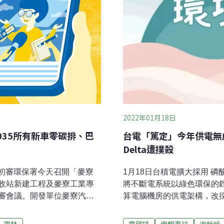
2022年01月18日
台電「篤定」今年供電無
035所有新車零碳排、巴
Delta遭撲殺
1月18日台積電擴大採用 
評初審環保署今天召開「麥寮
將不斷電系統以綠色環保的
收站新建工程及麥寮工業專
算電腦機房的供電架構，改
審會議。開發單位麥寮汽電
源供應器及外部不斷電系統
電占比須提升至50% 、燃
磷酸鋰鐵電池市場未來前景
天然氣，降低現有火力發電廠