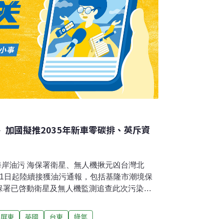
 加國擬推2035年新車零碳排、英斥資
市海岸油污 海保署衛星、無人機揪元凶台灣北
從1日起陸續接獲油污通報，包括基隆市潮境保
保署已啓動衛星及無人機監測追查此次污染元
地蒐整證據、採樣送驗，並與國海院研究人員
術及AIS船舶航跡系統，結合各項線索，清查
屏東
英國
台東
綠氫