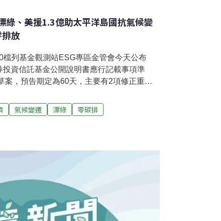
漂綠、美援1.3億助太平洋島國抗氣候變
零排放
30檔列基金觀測站ESG專區金管會今天公布
券投資信託基金公開說明書應行記載事項準
正草案，預告期定為60天，主要有2項修正重
收益債券」基金名稱應修正為「非投資等級債
求ESG基金應在公開說明書說明投資目標與衡
濟
氣候變遷
漂綠
零碳排
投資比例配置、參考績效指標、排除政策、風
揭露等8項資訊查詢途徑。為強化ESG基金資
管會請集保結算所在基金觀測站建置ESG基金
SG基金才可放入專區中。截至今年8月底止，
會審查。（中央社報導）