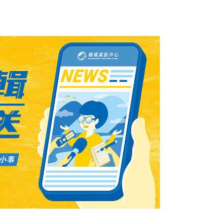
sion相機和更快速的四合一像素感光元件，能以
s的影片，達成iPhone歷來最高解析度和影格速
4800萬像素超廣角相機，拍攝照片解析度更
o機型皆具備5倍望遠相機；還有錄音室品質麥
ne 16 Pro Max