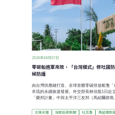
2026年04月07日
零碳船進軍帛琉、「台灣模式」修吐國防
候防護
由台灣供應鏈打造、全球首艘零碳排放船隻「
帛琉的永續旅遊發展。外交部長林佳龍1日赴
「榮邦計畫」中與太平洋三友邦（馬紹爾群島
護計畫，包含輸出光電儲能等能源設施，參與
金等。林佳龍指出，台灣模式做的物美價廉，
太陽光電
深度低碳新聞
吐瓦魯
馬紹爾群