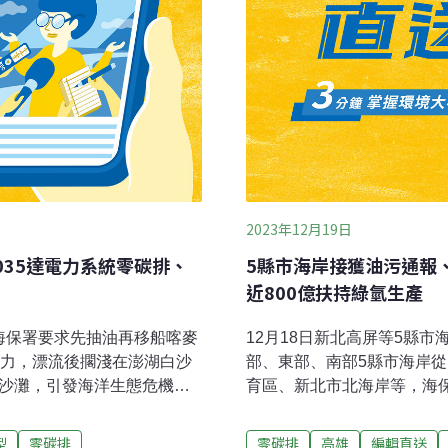
2023年12月19日
035達電力系統零碳排、
5縣市海岸接獲油污通報、
近800億扶持綠氫生產
 海保署要求先抽油再移船喀麥
12月18日新北高屏等5縣
動力，漂流後擱淺在澎湖白沙
部、東部、南部5縣市海岸
路沙灘，引發海洋生態危機。
育區、新北市北海岸等，海
約1噸，共約21噸殘油，已依
凶，也偕同各地環保局至現
船上殘油，並出席應變會
等專家，運用洋流回溯模擬技
型
零碳排
零碳排
高雄
編輯直送