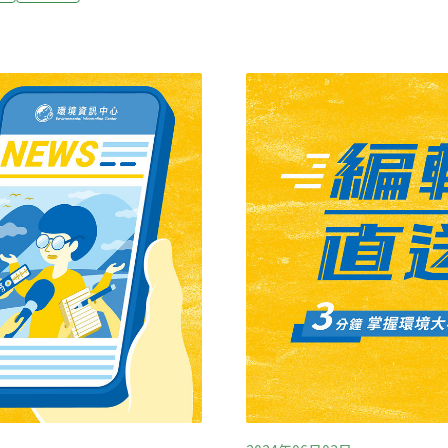
型配備全新4800萬像素Fu
友邦馬紹爾群島、吐瓦魯及帛
杜比視界模式錄製4K120fp
防委員會1日邀外交部長林佳
率的組合。功能升級還包括：
台吐、台帛氣候防護合作成
高，支援微距攝影；兩款Pr
，台灣在友邦投入許多因應
克風，可錄製更生動的音訊。iPho
10年起展開「潔淨能源計
前太平洋三友邦都有我國光
牌之太陽能儲電系統，吐瓦