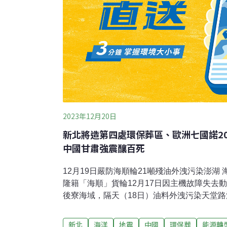
2023年12月20日
新北將造第四處環保葬區、歐洲七國諾2
中國甘肅強震釀百死
12月19日嚴防海順輪21噸殘油外洩污染澎湖
隆籍「海順」貨輪12月17日因主機故障失去
後寮海域，隔天（18日）油料外洩污染天堂
海保署表示，海順輪有柴油20噸、潤滑油5桶
《海污法》透過船務代表通知船東，務必抽除
新北
海洋
地震
中國
環保葬
能源轉