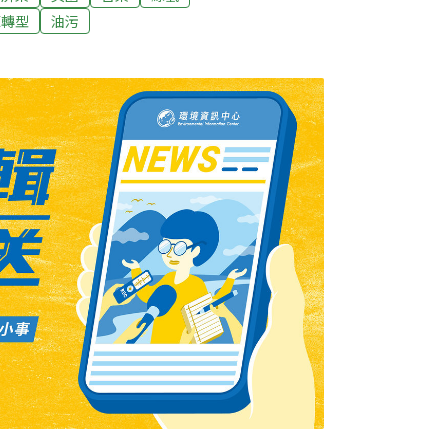
可疑船舶及污染源。目前仍在蒐集證據，也未
源轉型
油污
保署表示，排放廢油入海最重可罰3千萬元。
隻傷癒黑琵再度現蹤 鳥友驚喜今（2023）年
第2隻傷癒黑面琵鷺編號N49，今日被發現在
友驚喜。台南市生態保育學會副總幹事黃永豐
學甲濕地生態園區進行全球黑面琵鷺鳥調時，發
黑琵，經救治恢復健康後放飛。（自由時報報