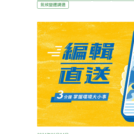
國能源韌性 台灣輸出光電、儲能與零碳船至
氣候變遷調適
琉是我國在太平洋的三個友邦，立法院外交國
龍報告「台馬 ECA生效後之經貿效益分析及
效」並備質詢。同為受到氣候變遷影響的島國
氣候變遷的合作計畫。林佳龍說明，我國自20
畫」，善用當地平坦地勢與充足日照優勢，目
電設施。其中，馬紹爾群島政府已建置台製品
魯國政府則每年定期向我商