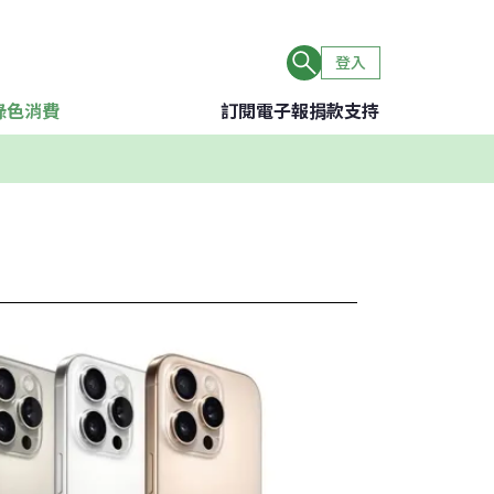
登入
綠色消費
訂閱電子報
捐款支持