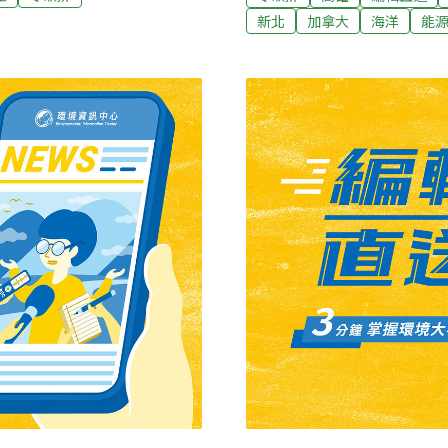
行抽油及船體移除等相關作
近日航經污染地區附近海域
新北
加拿大
海洋
能
廢棄物 9公務員涉貪判刑台
查獲海上船舶偷排狀況；海
2023）年1至12月15日
（中央社報導）學甲放飛第二
，另查出兩起共九名公務員因
初在學甲濕地生態園區野放的
保局呼籲，各業應遵守廢棄
北門區井子腳附近現蹤，鳥
或出租土地時，要謹慎對
及志工邱景威，今年1月在
社報導）
現1隻罹患肉毒桿菌中毒的
導）