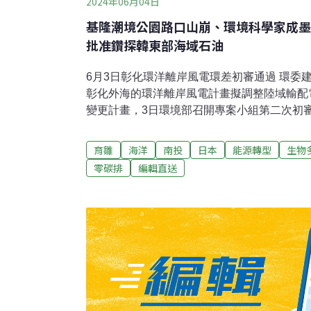
2024年06月04日
基隆潮境公園路口山崩、環境科學家成墨
批准鑽探韓東部海域石油
6月3日彰化環洋離岸風電環差初審通過 環委
彰化外海的環洋離岸風電計畫擬調整陸域輸配
變更計畫，3日環境部召開專案小組第二次初
間帶寬廣，常有大杓鷸等保育類鳥類聚集，應
開4月份，避免影響鳥類群聚北返。全案通過
育雛
海洋
南投
日本
能源轉型
生物
評大會審查。（自由時報報導）新北野生幼雛
零碳排
編輯直送
百件新北市動保處表示，目前是野生鳥類繁殖
案件增多，4月起每週接獲救援案超過100件
時，救助前先觀察再通報，勿隨意撿拾。（中