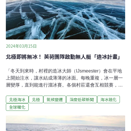
茸茸的企鵝寶寶在這裡孵化、成長，直到長出防水的羽
毛。成年皇帝企鵝每年都會換羽，在有助於
2024年03月15日
北極即將無冰！ 英荷團隊啟動無人艇「造冰計畫」
「冬天到來時，村裡的造冰大師（IJsmeester）會在平地
上開始注水，讓水結成薄薄的冰面。每晚重複，冰一層一
層變厚，直到能進行溜冰賽。各個村莊還會互相競賽，看
哪個村的冰層最先達標，這是我們的文化遺產。」荷蘭新
北極海冰
北極
氣候變遷
深度低碳新聞
海冰融化
創團隊「北極反射」（Arctic Reflections）執行長伊普瑪
（Fonger Ypma）自豪地向《衛報》介紹這項技藝。它不
全球暖化
僅是荷蘭傳統，更可能是阻止北極海冰加速融化的希望。
暖化日益嚴重，北極海冰以每10年減少13%的速率消融。
未來的北極可能無冰，成為「藍色北極」。這一天可能不