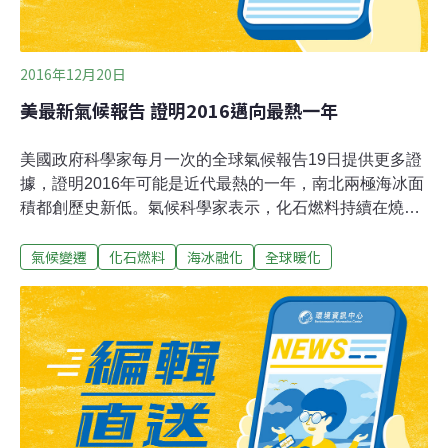
2016年12月20日
美最新氣候報告 證明2016邁向最熱一年
美國政府科學家每月一次的全球氣候報告19日提供更多證
據，證明2016年可能是近代最熱的一年，南北兩極海冰面
積都創歷史新低。氣候科學家表示，化石燃料持續在燒，
溫室氣體繼續在噴發，導致熱能鎖在大氣中，使地球暖
氣候變遷
化石燃料
海冰融化
全球暖化
化。此外，2016年上半年強烈的聖嬰現象（El Nino）趨
勢，使得赤道太平洋變暖並加劇了暖化。 美國國家海洋暨
大氣總署（NOAA）報告指出，單獨來看，11月是1880年
開始有紀錄以來第五熱的11月。但2016年前11個月的平均
氣溫仍然異常的高。報告說：「年初至今全球陸地和海平
面平均溫度，比20世紀平均華氏57.2度高出華氏1.69度
（攝氏0.94度）。這是1880年到2016年紀錄中溫度最高的
1月到11月，比2015年歷史紀錄高華氏0.13度。」即便沒
有12月最後數據，報告說2016年正「邁向高溫紀錄」。