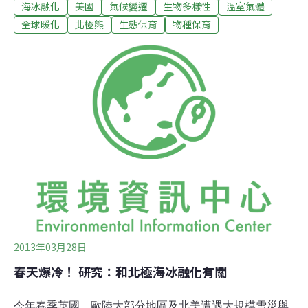
海冰融化
美國
氣候變遷
生物多樣性
溫室氣體
有標誌性的掠食者將面臨滅頂之災。北極熊依靠海冰作為
捕獵平台。然而這種棲息地的變暖和縮小讓北極熊在很長
全球暖化
北極熊
生態保育
物種保育
時間內無處覓食。懷俄明大學動物學系的梅拉夫·本·大衛
說：「春天的捕獵季節縮短了，缺少食物的夏季延長了，
冬天仍然難以捕食，這使北極熊在生理方面備受壓力。」
懷俄明大學的研究人員乘破冰船捕捉到二十多只北極熊，
採集血樣並植入傳感器來紀錄體溫。他們對冰上和岸上的
北極熊已經監測兩年了。早期研究曾認為，北極熊在夏季
能夠靠「走動式休眠」來彌補食物的缺乏，讓身體活動和
新陳代謝率減緩到類似冬天的水平。然而大衛說：「我們
發現北極熊像他們的近親棕熊一樣，沒有能力把新陳代謝
率降低到我們在熊冬眠期間看到的水平。所以他們夏天
2013年03月28日
春天爆冷！ 研究：和北極海冰融化有關
今年春季英國、歐陸大部分地區及北美遭遇大規模雪災與