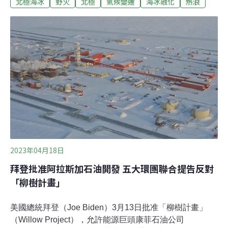
北極海冰
野火
北極
氣候變遷
海冰融化
熱浪
究計畫通訊作者、韓國浦項工科大學教授閔勝基（Seung
Ki Min）與研究團隊，分析1979年至2019年北極海
（Arctic Sea）的衛星數據及氣候模型，以此評估北極海
冰的變化狀況。研究發現，北極海冰減少的主因與人為導
致的全球暖化息息相關，先前的預測模型低估北極海冰融
化之趨勢，因此北極海冰恐比政府間氣候變化專門委員會
（IPCC）所預期的時程，還要提早約10年消失。估計該
區域海冰最早將於2030年代的9月份完全融化，就算大幅
削減造成暖化的污染，北極海冰仍將於2050年代夏季不復
存在。閔勝基稱：「北極海主要在冬季開始大面積結冰、
於夏季逐漸消融，每年9月通常是北極冰含
2023年04月18日
拜登批准阿拉斯加石油開發 五大環團聯合提告反對
「柳樹計畫」
美國總統拜登（Joe Biden）3月13日批准「柳樹計畫」
（Willow Project），允許能源巨頭康菲石油公司