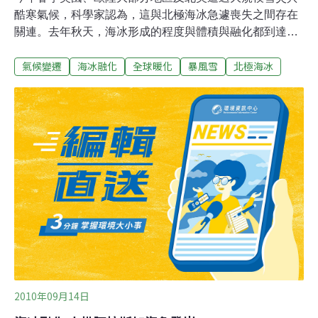
酷寒氣候，科學家認為，這與北極海冰急遽喪失之間存在
關連。去年秋天，海冰形成的程度與體積與融化都到達了
歷史新低，美國科羅拉多大學國家冰雪資料中心
氣候變遷
海冰融化
全球暖化
暴風雪
北極海冰
（National Snow and Ice Data Centre, NSIDC）25日公布
的衛星記錄顯示，目前海冰接近歷年此時的紀錄低點。美
國羅森堡海岸及海洋科學研究所（Rutgers Institute of
Coastal and Marine Science）教授Jennifer Francis表
示，「海冰迅速喪失，相較於30年前它們有80％消失了，
這是非常劇烈的損失。這是全球暖化的其中一個徵狀，且
這現象還反過來助長了北極的暖化。」根據Francis及為數
越來越多的研究者表示，北極海冰的消失為大洋及大氣增
溫，並改變了大氣高空噴射流（jet stream）的位置；高空
噴射流是高空中氣流，它操縱
2010年09月14日