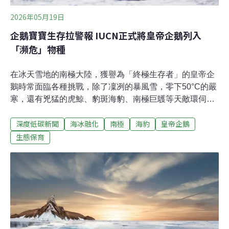
2026年05月19日
企鵝寶寶生存拉警報 IUCN正式將皇帝企鵝列入
「瀕危」物種
在冰天雪地的南極大陸，獲譽為「終極生存者」的皇帝企
鵝時常面臨各種挑戰，除了凜冽的暴風雪，零下50°C的嚴
寒，還有兇猛的虎鯨、豹斑海豹、南極巨鸌等天敵環伺。
隨著氣候變遷愈發嚴重，威脅也更為致命。今年4月，國
深度低碳新聞
海冰融化
南極
海豹
皇帝企鵝
際自然保育聯盟（IUCN）正式將皇帝企鵝（Emperor
Penguin）的受脅等級自近危（Near Threatened, NT）提
生態保育
升為瀕危（Endangered, EN），正式入列受脅物種。由於
氣候危機導致海冰提前消融，大量企鵝幼鳥落水溺斃，
IUCN預測，到了2080年，皇帝企鵝的數量將銳減一半。
海冰過早融化釀悲劇皇帝企鵝是世界上最大的企鵝，也是
南極洲僅有的兩種特有種企鵝之一。定岸冰（fast ice）是
皇帝企鵝不可或缺的棲身之所，這些海冰牢固的附著岸
邊，皇帝企鵝一年內約有九個月都得仰賴定岸冰棲息。毛