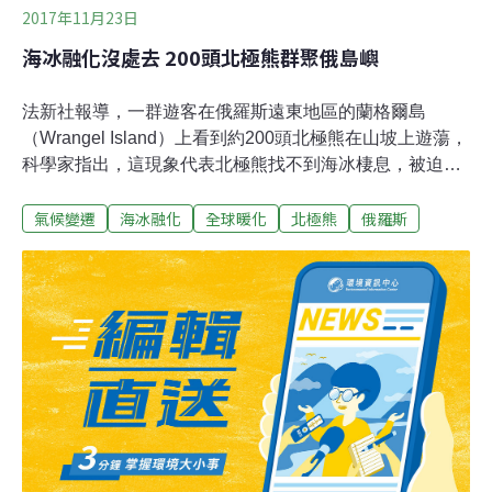
2017年11月23日
海冰融化沒處去 200頭北極熊群聚俄島嶼
法新社報導，一群遊客在俄羅斯遠東地區的蘭格爾島
（Wrangel Island）上看到約200頭北極熊在山坡上遊蕩，
科學家指出，這現象代表北極熊找不到海冰棲息，被迫在
陸地上尋找食物，最終將面臨為了陸地上稀少食物的更激
氣候變遷
海冰融化
全球暖化
北極熊
俄羅斯
烈競爭。領導美國科學家和俄國合作研究蘭格爾島北極
熊，華盛頓大學（University of Washington）的雷傑爾
（Eric Regehr）表示，研究指出，和20年前相比，現在北
極熊平均在蘭格爾島上多花了一個月的時間，因為「海冰
較早融化，且無冰期較長」。而今年秋天觀察到的北極熊
數量是589頭，遠超過以前估計的200至300頭。國際自然
保育聯盟（International Union for Conservation of
Nature）估計，北極約有2萬6000頭北極熊，但由於海冰
融化，這個數量可能長期存在「大幅減少的可能」。