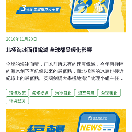
這使得北極海冰逐漸萎縮至1979年開始記錄以來最小值。
報告引述美國國家冰雪資料
2016年11月20日
北極海冰面積銳減 全球都受暖化影響
全球的海冰面積，正以前所未有的速度銳減，今年南極區
的海冰創下有紀錄以來的最低點，而北極區的冰層也接近
紀錄上的最低點。英國劍橋大學極地海洋物理小組主任
Peter Wadhams警告，全球各地都會受到海冰面積減少所
環境政策
氣候變遷
海冰融化
溫室氣體
全球暖化
帶來的影響，像是海水水位上升，以及釋放出更多溫室氣
體。據英國《獨立報》報導，近年冬季的海冰生長速度減
環境監測
緩，再加上全球暖化，導致海冰在夏季融化得更快，因此
海冰的面積和厚度都明顯減少。Peter Wadhams表示，隨
著冰層的面積變小，會改變地球的日照反射率，也就是當
地球吸收輻射後，會因此讓地球更快地創造出暖化的反饋