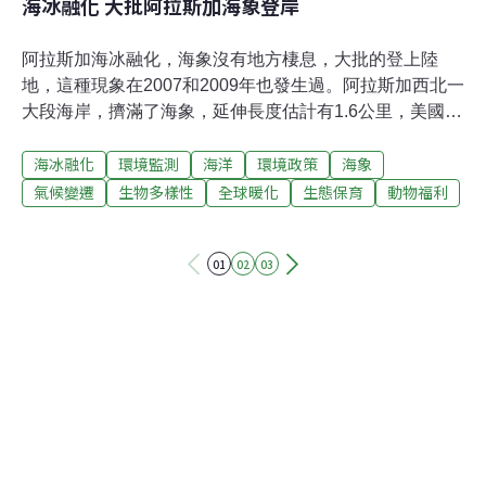
海冰融化 大批阿拉斯加海象登岸
阿拉斯加海冰融化，海象沒有地方棲息，大批的登上陸
地，這種現象在2007和2009年也發生過。阿拉斯加西北一
大段海岸，擠滿了海象，延伸長度估計有1.6公里，美國漁
業與野生動物管理單位打算商請民航機更改飛行路線，避
海冰融化
環境監測
海洋
環境政策
海象
免嚇到牠們。受到氣候暖化的影響，北冰洋的海冰長期呈
現減少的趨勢，海象大批登岸的景象，未來可能會愈來愈
氣候變遷
生物多樣性
全球暖化
生態保育
動物福利
常見。美國政府正在研究是否要把海象列入瀕臨絕種動物
名單。
01
02
03