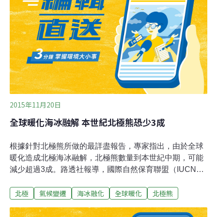
效果，而且隨著海冰的融化，會從海底釋放出溫室氣體
「甲烷」，這被科學家認為是造成氣候變遷的主要氣體。
2015年11月20日
全球暖化海冰融解 本世紀北極熊恐少3成
根據針對北極熊所做的最詳盡報告，專家指出，由於全球
暖化造成北極海冰融解，北極熊數量到本世紀中期，可能
減少超過3成。路透社報導，國際自然保育聯盟（IUCN）
的報告指出，估計現有在北極的北極熊約2萬2000到3萬
北極
氣候變遷
海冰融化
全球暖化
北極熊
1000隻，但是隨著棲地縮減，維持生存將越來越困難。
IUCN總幹事安德森（Inger Andersen）表示，這是2008
年上1次的調查以來，最新的數量以及最新的海冰評估，