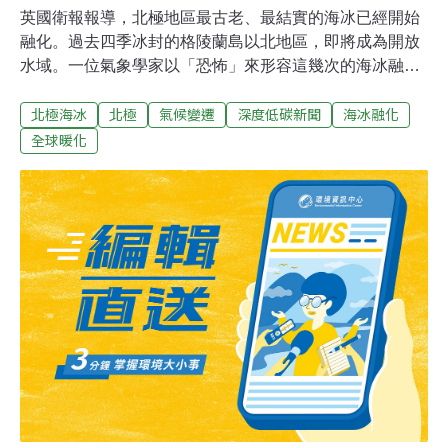
英國衛報報導，北極地區最古老、最結實的海冰已經開始
融化。過去四季冰封的格陵蘭島以北地區，即將成為開放
水域。一位氣象學家以「恐怖」來形容這幾次的海冰融
化。其他專家則表示，關於北極何處最能承受長時間暖化
北極海冰
北極
氣候變遷
深度低碳新聞
海冰融化
的理論可能需要修改了。這是過去不曾記錄過的現象，由
於北半球的暖風和氣候變遷驅使的熱浪，今年內已經發生
全球暖化
兩次。在過去，格陵蘭島北部海域長期四季冰封，因此被
稱為「最後的冰封區」，學界認為這裡是地球上最不易因
暖化而融冰的區域。但是今年2月和本月稍早出現的異常
溫度升高使其容易受到風的影響。風將海冰吹離海岸，該
距離達到1970年代以來最遠。丹麥氣象研究所（Danish
Meteorological Institute）成員馬特拉姆（Ruth Mottram）
說：「格陵蘭島以北幾乎所有的冰都已經崩裂或破碎，因
此更具流動性。現在該處的開闊水域非比尋常。這裡被稱
為『最後的冰封區』，因為一般認為這裡是北極最後的長
年