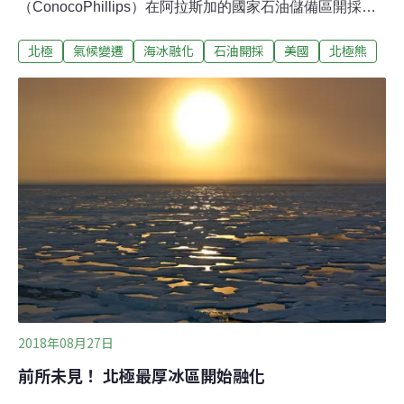
（ConocoPhillips）在阿拉斯加的國家石油儲備區開採石
油，美國五大環保團體批這項開發所做的環境評估並未充
北極
氣候變遷
海冰融化
石油開採
美國
北極熊
分考量對氣候的衝擊，決定聯合提告。此外，阿拉斯加在
地居民與原住民團體等六個團體也共同提起訴訟。五大環
團分別是美國非營利組織生物多樣性中心（Center for
Biological Diversity）、野生物保護者（ Defenders of
Wildlife）、地球之友（Friends of the Earth）、美國綠色
和平組織（Greenpeace USA）和自然資源保護協會
（Natural Resources Defense Council）。他們表示，這
項石油開採計畫會在未來30年產出約2.6億公噸的碳排，相
當於70座燃煤電廠一年排出的二氧化碳。原告
2018年08月27日
前所未見！ 北極最厚冰區開始融化