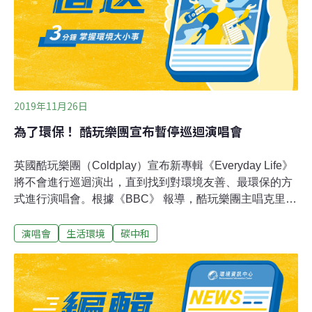
場地到歌迷都力行永續，市府指出，國體場在2009年啟用
時，是全球最大太陽能整合體育運動場館之建築物。國體
場的太陽能發電電力優先提供給場館自
2019年11月26日
為了環保！ 酷玩樂團宣布暫停巡迴演唱會
英國酷玩樂團（Coldplay）宣布新專輯《Everyday Life》
將不會進行巡迴演出，直到找到對環境友善、最環保的方
式進行演唱會。根據《BBC》 報導，酷玩樂團主唱克里斯
·馬汀（Chris Martin）表示，「我們必須找到最好的工作
演唱會
生活環境
碳中和
方式，去思考如何讓我們的演唱會能夠對地球有正面的效
益。」他說，「我們下一個巡迴演出將會以對環境最友善
的方式進行。如果沒有達到『碳中和』，我們會感到失
望。」對此，世界自然基金會（WWF）表示樂見其成，很
高興看到世界聞名的藝術家也開始保護地球。