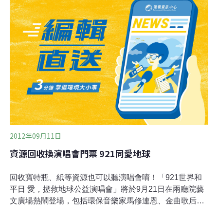
全球發聲」演唱會，不但創下華人首度在YouTube現場直
播演唱會的紀錄，將華語音樂響遍全世界，透過網路實況
直播，更讓台灣人反核的心聲，讓全球看到。五月天的成
員們，個別將此貼紙貼不同的地方，主唱阿信貼在外套右
手口袋，吉他手怪獸貼在吉他背帶，鼓手冠佑選擇了鼓，
bass手瑪莎也貼在bass上。歌迷興奮的回應「看到反核貼
紙好感動，全世界都看到了！」在金馬會場將反核貼紙上
身的楊雅喆，曾說明這一波貼上反核貼紙的運動，是由錄
音師周震與設計師王士銘發起的，當時楊雅喆尚大嘆「可
惜的是，敢貼上貼紙的人並不
2012年09月11日
資源回收換演唱會門票 921同愛地球
回收寶特瓶、紙等資源也可以聽演唱會唷！「921世界和
平日 愛，拯救地球公益演唱會」將於9月21日在兩廳院藝
文廣場熱鬧登場，包括環保音樂家馬修連恩、金曲歌后許
景淳等心靈歌手都是此場演唱會的要角，北市環保局長吳