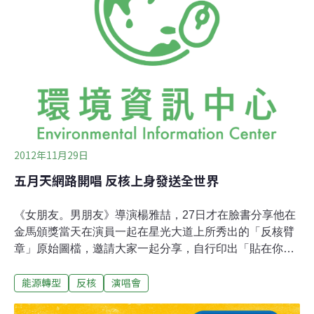
企業社會責任的左腦創意行銷公司，與長期推廣環境教育
理念的台灣環境資訊協會合作規劃「Green Idea」行動，
呼籲入場樂迷自備環保餐具與杯子，減少製造一次性的垃
圾，與實現垃圾不落地的期望。除了設置洗滌區，並提供
成分天然的洗碗精方便自備餐具的樂迷使用，更廣設分類
回收區，動員上百位志工協助民
2012年11月29日
五月天網路開唱 反核上身發送全世界
《女朋友。男朋友》導演楊雅喆，27日才在臉書分享他在
金馬頒獎當天在演員一起在星光大道上所秀出的「反核臂
章」原始圖檔，邀請大家一起分享，自行印出「貼在你的
辦公室桌子前，貼在你的摩托車上」。29日上午11點，搖
能源轉型
反核
演唱會
滾天團五月天在「華人搖滾 全球發聲」線上演唱會，率先
響應，也將反核貼紙上身。搖滾天團五月天在「華人搖滾