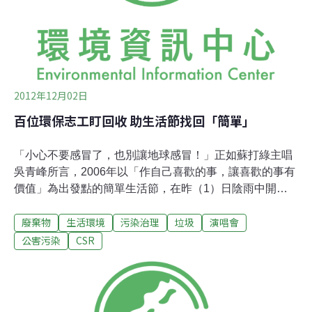
全台放假的那個夜晚開幕，最初颱風中心預警是對著花蓮
來，那天彩排就在花蓮自己認為颱風大到不用上班上課的
戶外進行，對外宣導要盡量移除懸吊物品的縣政府，始終
不願拆掉布滿鷹架的舞台；此外，當天下午五
2012年12月02日
百位環保志工盯回收 助生活節找回「簡單」
「小心不要感冒了，也別讓地球感冒！」正如蘇打綠主唱
吳青峰所言，2006年以「作自己喜歡的事，讓喜歡的事有
價值」為出發點的簡單生活節，在昨（1）日陰雨中開跑
舉行第四屆。僅管天公不作美，還是湧入近萬名的民眾，
廢棄物
生活環境
污染治理
垃圾
演唱會
主辦單位除了找來歌王歌后，如伍佰、陳綺貞、蔡健雅、
莫文蔚、萬芳、陳珊妮等25組音樂人獻唱外，更在嚴格限
公害污染
CSR
定售票張數、首次嘗試大型活動的綠色機制「Green
Idea」等突破中，企圖顛覆自己，找回「簡單」的初衷。
以往例如音樂祭、跨年等大型活動，最恐怖的便是人潮散
去後滿地垃圾的場景，此次簡單生活節找來擅長規劃落實