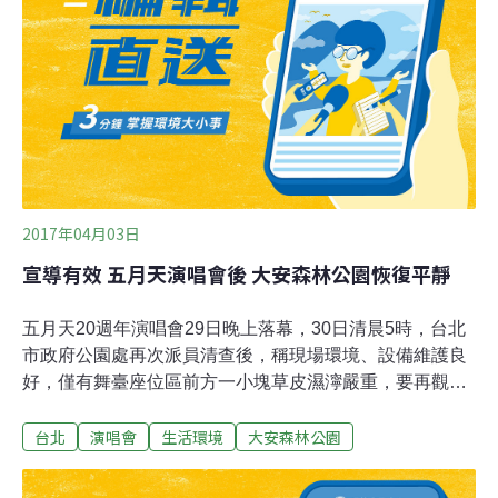
2017年04月03日
宣導有效 五月天演唱會後 大安森林公園恢復平靜
五月天20週年演唱會29日晚上落幕，30日清晨5時，台北
市政府公園處再次派員清查後，稱現場環境、設備維護良
好，僅有舞臺座位區前方一小塊草皮濕濘嚴重，要再觀察
草皮恢復狀況。實際走訪發現，直到30日上午9時，大多
台北
演唱會
生活環境
大安森林公園
演唱會設備已撤除，僅設舞台和周邊布條、柵欄正在拆
除，地上仍留有零星吸管、零食包裝垃圾。大安森林公園
之友基金會副執行長陳鴻楷指出，舞台後方的螢火蟲生態