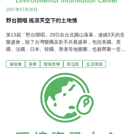
2007年07月30日
野台開唱 搖滾天空下的土地情
第13屆「野台開唱」29日在台北圓山落幕，連續3天的音
樂盛會，除了台灣樂團及歌手共襄盛舉，包括美國、英
國、法國、日本、韓國、香港等地樂團，也都齊聚一堂，
用音樂炒熱台北的天空。公共議題村的民間參與本著音樂
演唱會
音樂
環境哲學
原住民
生活環境
與文化、社會、生活無法分割的特性，2007年的野台開唱
延續去年的安排，於入口處特設有公共議題村，將民間團
體的行動力與音樂融合。包括綠色陣線聯盟、綠色公民行
動聯盟等環保團體，在現場運用文宣、解說的方式，希望
讓樂迷們了解台灣的環境、台灣的美，進而採取關懷行
動。除了環境議題，對於加入WHO、勞工福利，以及最近
才有新進展的蘇建和等人一案，於公共議題村中，都有民
間團體與大家分享台灣社會的這些最新動態。林舞台的台
灣原味這次野台開唱除了邀請了更多的國外知名樂團來台
表演，在國內樂團的規劃上，特別與野火樂集跨界合作，