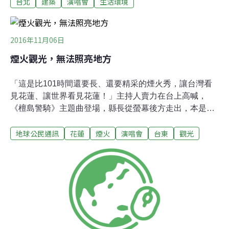
台北
建築
演唱會
生活環境
震可不可能加強，但因為小巨蛋本來就沒有設計給大家來
跳的，所以臨時要改不太容易。文化局長鍾永豐則表示，
已和1、2個演唱單位討論，研究將小巨蛋低音喇叭擺設方
式重新調整，調離地面減少空氣震動，但他坦言這樣減少
2016年11月06日
震動，「也抵不過15000人一起跳動」的地板震動，因此
煙火觀光，無法照亮地方
減振工程仍有極限，北市府近日將研究國內外案例，找更
好的辦法。
「這是比101時間還要長、還要精采的煙火秀，讓台灣看
見花蓮、讓世界看見花蓮！」主持人賣力在台上高喊，
《檀島警騎》主題曲登場，縣長從螢幕後方走出，本是滿
天星斗的夏夜，多了些花火，一整套的劇情連續辦了9
地球公民通訊
花蓮
煙火
演唱會
台東
觀光
年、14屆。但隨著電視頻道的直播，攝影機的視角縱使高
超地閃過空隙，看似人山人海的夏戀嘉年華，實際上總與
現場主持人宣布的人數相差甚遠。真的有觀光客會為了嘉
年華來嗎？曾獲邀演出的知名樂團主唱私下透露，縱使樂
團的Facebook粉絲專頁破十萬人，會專程來觀看這種節慶
式演出的死忠歌迷，大概也只有數十人，真正的歌迷想看
的是一場專門演唱會，而不是只有不到40分鐘的演出。今
年的嘉年華，是在尼伯特颱風來襲，造成台東嚴重災情，