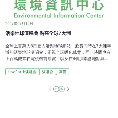
在後林之丘——「林」舞台，獻上台灣最原汁原味的原住
民音樂，3天共有15個場次的表演，樂團及歌手
2007年07月12日
活樂地球演唱會 點亮全球7大洲
全球上百萬人8日登入活樂地球網站，欣賞同時在7大洲舉
辦的活樂地球演唱會，正視全球暖化威脅，同一時間也有
上百萬觀眾在電視機前觀賞，以及在8個演唱會地點與上
百名歌手共襄盛舉的百萬名現場民眾。人類社會面臨氣候
LiveEarth演唱會
演唱會
高爾
變遷所帶來的種種威脅，包括海平面上升、暴風雨威力增
強，以及乾旱洪水發生的機率提高。兩極冰帽正逐漸融
化，而像北極熊這種仰賴冰原氣候的生物，也面臨生存困
01
02
境。科學證據已確認，目前的氣候變遷現象某部分是因為
人類的活動所造成，特別是人類燃燒化石燃料，讓大氣中
的二氣化碳濃度已達到42萬年來最高的程度。為了對抗全
球暖化，活樂地球藉由舞台表演和網路現場直播，鼓勵每
個人落實活樂地球7大環保誓言，收看的民眾會被要求簽