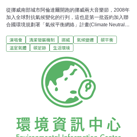
從挪威南部城市阿倫達爾開跑的挪威兩大音樂節，2008年
加入全球對抗氣候變化的行列，這也是第一批簽約加入聯
合國環境規劃署「氣候平衡網絡」計畫(Climate Neutral
Network)的音樂節。挪威規模最大的爵士藍調音樂節
演唱會
清潔發展機制
挪威
氣候變遷
碳平衡
「Canal Street」21日在阿倫達爾市正式展開，演唱會中
所使用的能源皆採用認證許可的綠色能源。節目將持續進
溫室氣體
碳足跡
生活環境
行到27日，主要表演團體包括約翰梅爾＆藍調突破者樂
團、水男孩合唱團，以及當地或歐美有名的樂團，另外還
有遊船河、孩童嘉年華、遊行及晚間爵士音樂即興演奏
會。Canal Street音樂節吸引了約3萬名的觀眾，這些民眾
將可購買到有機認證或公平交易T恤，並在該城市區域內
使用有機棉和紙袋，減少塑膠袋的使用。過去幾年來，
Canal Street音樂節除了建立環保的形象，也與Hove或其
他音樂節活動，在碳足跡或是減少能源消耗方面進行合
作。經由碳補償而籌集的基金，已在京都