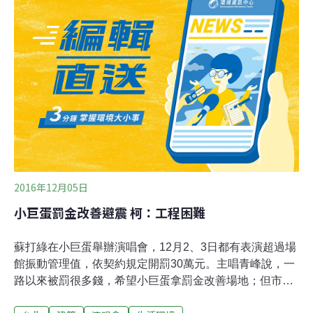
池並未受到影響。基金會30日下午3時就派員守到晚間10
時，樂迷都很節制，加上五月天有呼籲民眾不要帶螢光
棒，就算有也別靠近螢火蟲生態池，因此兩邊都相安無
事，可見樂迷自制力真的很好。陳鴻楷也說，其實29日晚
間的生態池內，有11隻螢火蟲出來見客，從3月底到4月，
民眾都可以到大安森林公園內發現螢火蟲蹤跡，但因為數
量還不多，需要現場志工導覽員協助，才較容易發現。
2016年12月05日
小巨蛋罰金改善避震 柯：工程困難
蘇打綠在小巨蛋舉辦演唱會，12月2、3日都有表演超過場
館振動管理值，依契約規定開罰30萬元。主唱青峰說，一
路以來被罰很多錢，希望小巨蛋拿罰金改善場地；但市長
柯文哲昨（12月4日）說，工程太困難，他有問過專家防