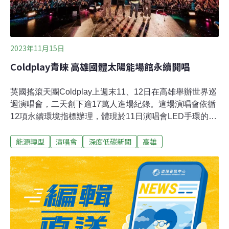
2023年11月15日
Coldplay青睞 高雄國體太陽能場館永續開唱
英國搖滾天團Coldplay上週末11、12日在高雄舉辦世界巡
迴演唱會，二天創下逾17萬人進場紀錄。這場演唱會依循
12項永續環境指標辦理，體現於11日演唱會LED手環的回
收率，以高達93%登上全球第四。此外，演唱會場地高雄
能源轉型
演唱會
深度低碳新聞
高雄
國家體育館，為全台唯一可容納4.5萬人以上、獲綠建築黃
金標章的場館，完美呼應這次演唱會的永續理念。高雄市
政府15日發出新聞稿表示，演唱會發放的LED手環，在11
日創下高達93%的回收率，排名全球第四。市府運動發展
局局長侯尊堯表示，由Coldplay粉絲創辦、擁有100萬追
蹤者的Facebook粉絲專頁「THE/SCIENTIST」也曾多次
貼文，提及此次高雄演唱會，是在使用太陽能發電的體育
場舉辦，完全符合這次巡迴演唱會的宗旨與目標。高雄從