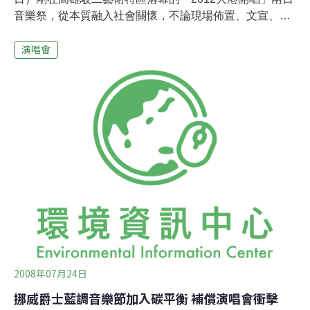
音樂祭，從本質融入社會關懷，不論現場佈置、文宣、活
動設計處處展現「日本加油！ 我們反思！」的軸心思想。
演唱會
311日本地震、核災週年反思大港開唱舉辦適逢311週年，
主辦單位The Wall Music毫不保留讓出重點版面，在節目
表和各大牆面輸出反思標語，以回應311日本大地震一週
年，除了表達台灣的持續關心，重要的是借鏡日本，喚醒
台灣自身的覺醒。日本後搖名團「toe」擔綱311當晚的壓
軸演出時，更慎重準備祝念文，配著細雨誠摯的表達日本
對台灣的感謝，也傷痛的表示過了一年，日本災民仍在水
深火熱之中，團員們對於無法做些什麼感到很無奈之外，
也希望台灣人民能仔細思考目前處境。日本樂團的深切，
台灣樂團感受到了，林生祥和拷秋勤在台上演出時也誠摯
回應311，林生祥表示不希望台灣等真的出包才來抗議核
電，拷秋勤更
2008年07月24日
挪威爵士藍調音樂節加入碳平衡 補償演唱會衝擊