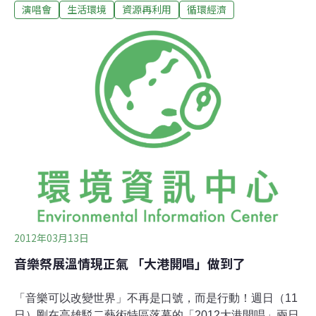
演唱會
生活環境
資源再利用
循環經濟
盛忠表示，希望能藉由音樂的力量，喚醒民眾對於環保的
關切。為了響應聯合國9月21日的30週年世界和平日，台
北市政府與台北市環保再生創意協會連袂舉辦「921世界
和平日 愛，拯救地球公益演唱會」，此場演唱會演出陣容
十分堅強，包含環保音樂家馬修連恩、金曲歌后許景淳、
賽德克女兒坦漾梅姬等心靈系歌手。「表象的垃圾要回
收，心中的垃圾也要做心靈環保。」環保再生創意協會理
事長連苑伶表示，舉辦這場演唱會除了希望能藉由動人的
音樂淨化眾人的心靈外，同時也希望在音樂的領導下，喚
起眾人對環保的意識、對地球的關切，反省自身在日常生
活中，對於地球造成的傷害。除了堅強的音樂陣容外，這
場演唱會是首場利用「資源回收物」兌換門
2012年03月13日
音樂祭展溫情現正氣 「大港開唱」做到了
「音樂可以改變世界」不再是口號，而是行動！週日（11
日）剛在高雄駁二藝術特區落幕的「2012大港開唱」兩日