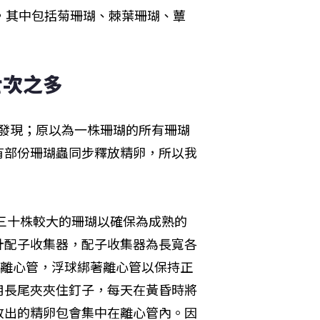
精卵，其中包括菊珊瑚、棘葉珊瑚、蕈
七次之多
外的發現；原以為一株珊瑚的所有珊瑚
有部份珊瑚蟲同步釋放精卵，所以我
定三十株較大的珊瑚以確保為成熟的
計配子收集器，配子收集器為長寬各
ml離心管，浮球綁著離心管以保持正
用長尾夾夾住釘子，每天在黃昏時將
放出的精卵包會集中在離心管內。因