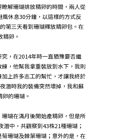
要瞭解珊瑚排放精卵的時間，兩人從
避風休息30分鐘，以這樣的方式反
後的第三天看到珊瑚釋放精卵包。在
放精卵。
究，在2014年時一直猶豫要否繼
教練，他幫我拿重裝放到水下，我則
練加上許多志工的幫忙，才讓我終於
16年夜潛時我的裝備突然壞掉，我和蘇
精卵的珊瑚。
，珊瑚在滿月後開始產精卵，但是所
夜潛中，共觀察到43株21種珊瑚；
要是菊珊瑚及棘葉珊瑚；意外的是，在