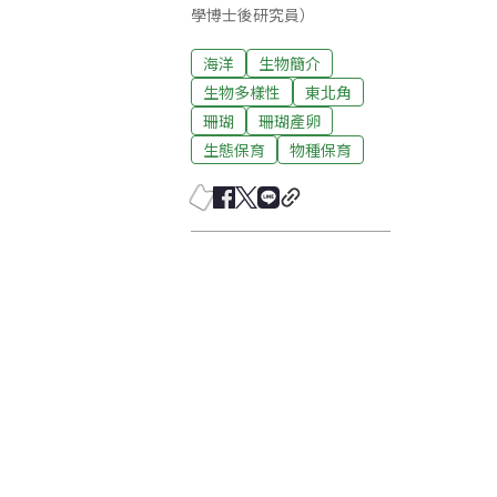
學博士後研究員）
海洋
生物簡介
生物多樣性
東北角
珊瑚
珊瑚產卵
生態保育
物種保育