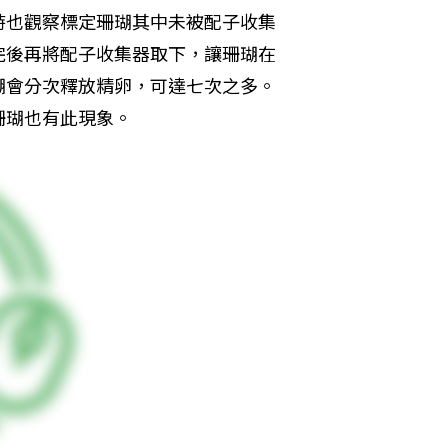
時也觀察標定珊瑚其中未被配子收集
完後再將配子收集器取下，讓珊瑚在
瑚會分次釋放精卵，可達七次之多。
珊瑚也有此現象。