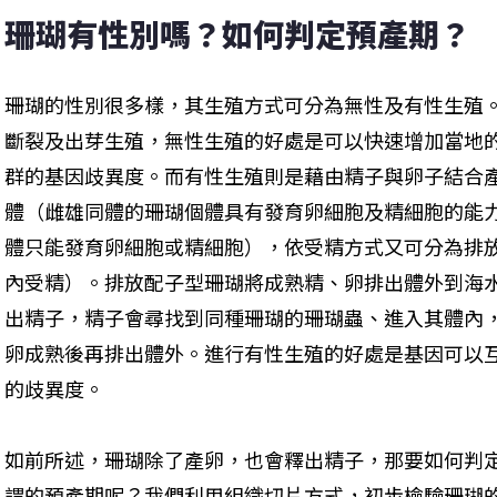
珊瑚有性別嗎？如何判定預產期？
珊瑚的性別很多樣，其生殖方式可分為無性及有性生殖
斷裂及出芽生殖，無性生殖的好處是可以快速增加當地
群的基因歧異度。而有性生殖則是藉由精子與卵子結合
體（雌雄同體的珊瑚個體具有發育卵細胞及精細胞的能
體只能發育卵細胞或精細胞），依受精方式又可分為排
內受精）。排放配子型珊瑚將成熟精、卵排出體外到海
出精子，精子會尋找到同種珊瑚的珊瑚蟲、進入其體內
卵成熟後再排出體外。進行有性生殖的好處是基因可以
的歧異度。
如前所述，珊瑚除了產卵，也會釋出精子，那要如何判
謂的預產期呢？我們利用組織切片方式，初步檢驗珊瑚