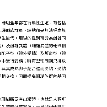
。珊瑚全年都在行無性生殖，有包括
的珊瑚族群量，缺點卻是無法提高族
產生後代，珊瑚的性別可分為雌雄同
力）及雌雄異體（雌雄異體的珊瑚個
放配子型（體外受精）及孵育型（體
水中進行受精；孵育型珊瑚則只排放
，與其成熟卵子結合進而受精，受精
互相交換，因而提高珊瑚族群內基因
定珊瑚將要產出精卵，也就是人類所
的生殖腺發育狀況，一旦發現珊瑚生