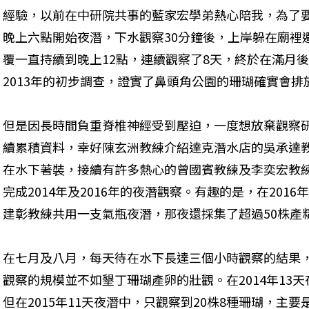
經驗，以前在中研院共事的藍家宏學弟熱心陪我，為了
晚上六點開始夜潛，下水觀察30分鐘後，上岸躲在廟裡
覆一直持續到晚上12點，連續觀察了8天，終於在滿月
2013年的初步調查，證實了鼻頭角公園的珊瑚確實會排
但是因長時間負重脊椎神經受到壓迫，一度想放棄觀察研
續累積資料，幸好陳玄洲教練介紹達克潛水店的吳承達
在水下著裝，接續有許多熱心的曾國賓教練及李奕宏教
完成2014年及2016年的夜潛觀察。有趣的是，在20
建彰教練共用一支氣瓶夜潛，那夜還採集了超過50株產
在七月及八月，每天待在水下長達三個小時觀察的結果
觀察的規模並不如墾丁珊瑚產卵的壯觀。在2014年13天
但在2015年11天夜潛中，只觀察到20株8種珊瑚，主