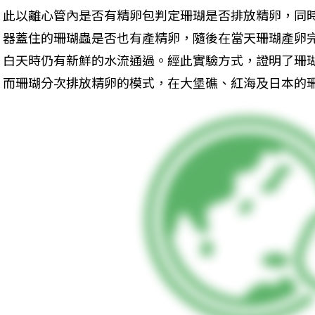
此以離心管內是否有精卵包判定珊瑚是否排放精卵，同
器蓋住的珊瑚蟲是否也有產精卵，隨後在當天珊瑚產卵
白天時仍有新鮮的水流通過。經此實驗方式，證明了珊
而珊瑚分次排放精卵的模式，在大堡礁、紅海及日本的