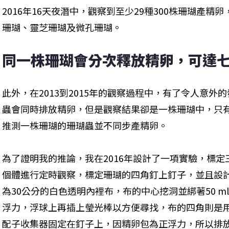
2016年16天夜潛中，觀察到至少29種300株珊瑚產
珊瑚、靈芝珊瑚及微孔珊瑚。
同一株珊瑚會分次釋放精卵，可達
此外，在2013到2015年的觀察過程中，有了令人意
蟲會同時排放精卵，但是觀察結果卻是一株珊瑚中，只
推測一株珊瑚的珊瑚蟲並不同步產精卵。
為了證明我的推論，我在2016年設計了一項實驗，標
個體進行定時觀察，標定珊瑚的四角釘上釘子，並且設
為30公分的白色透明內裡布，布的中心挖洞並綁著50 
浮力，浮球上再插上瑩光棒以方便尋找，布的四角則是
配子收集器固定在釘子上，因精卵包為正浮力，所以排