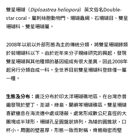
雙星珊瑚（
Diploastrea heliopora
）英文俗名Double-
star coral，屬刺絲胞動物門、珊瑚蟲綱、石珊瑚目、雙星
珊瑚科、雙星珊瑚屬。
2008年以前以外部形態為主的傳統分類，將雙星珊瑚歸類
於菊珊瑚科以下，由於近年來分子親緣研究的興起，發現
雙星珊瑚與其他種類的基因組成有很大差異，因此2008年
起另行分類自成一科。全世界目前雙星珊瑚科登錄僅一屬
一種。
生態及分布：
廣泛分布於印太洋珊瑚礁地區，在台灣亦普
遍發現於墾丁、澎湖、綠島、蘭嶼等珊瑚礁區。雙星珊瑚
喜歡棲息在海流適中處或隱蔽，處常形成數公尺直徑的大
團塊或半球形，珊瑚孔呈圓盤狀排列，為矮的圓錐狀，口
杯小，周圍的壁甚厚，形態一致而對稱，骨骼緻密而堅