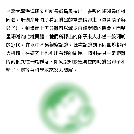
台灣大學海洋研究所所長戴昌鳳指出，多數的珊瑚是雌雄
同體，珊瑚產卵時所看到排出的常是精卵束（包含精子與
卵子），到海面上再分離可以減少自體受精的機會。而雙
星珊瑚為雌雄異體，牠們所釋出的卵子束大小僅一般珊瑚
的1/10，在水中不易觀察記錄，此次記錄到不同團塊排卵
與排精，在研究上也引出有趣的問題，特別是具一定距離
的兩個異性珊瑚群落，如何感知繁殖期並同時排出卵子和
精子，還等著科學家來努力破解。