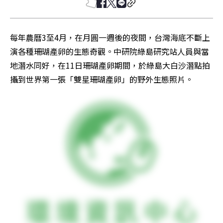
每年農曆3至4月，在月圓一週後的夜間，台灣海底不斷上
演各種珊瑚產卵的生態奇觀。中研院綠島研究站人員與當
地潛水同好，在11日珊瑚產卵期間，於綠島大白沙潛點拍
攝到世界第一張「雙星珊瑚產卵」的野外生態照片。