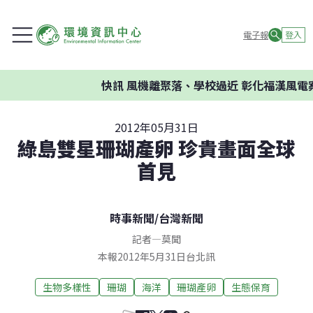
電子報
登入
快訊
風機離聚落、學校過近 彰化福漢風電案
2012年05月31日
綠島雙星珊瑚產卵 珍貴畫面全球
首見
時事新聞
/
台灣新聞
記者
—
莫聞
本報2012年5月31日台北訊
生物多樣性
珊瑚
海洋
珊瑚產卵
生態保育