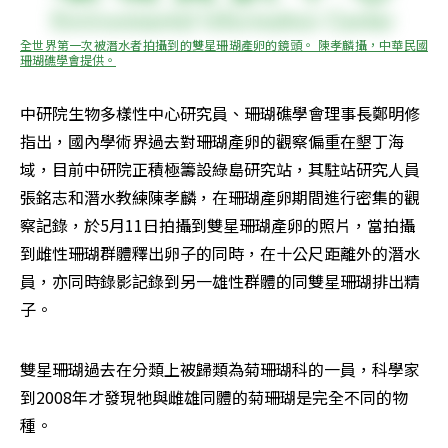
全世界第一次被潛水者拍攝到的雙星珊瑚產卵的鏡頭。 陳孝麟攝，中華民國
珊瑚礁學會提供。
中研院生物多樣性中心研究員、珊瑚礁學會理事長鄭明修
指出，國內學術界過去對珊瑚產卵的觀察偏重在墾丁海
域，目前中研院正積極籌設綠島研究站，其駐站研究人員
張銘志和潛水教練陳孝麟，在珊瑚產卵期間進行密集的觀
察記錄，於5月11日拍攝到雙星珊瑚產卵的照片，當拍攝
到雌性珊瑚群體釋出卵子的同時，在十公尺距離外的潛水
員，亦同時錄影記錄到另一雄性群體的同雙星珊瑚排出精
子。
雙星珊瑚過去在分類上被歸類為菊珊瑚科的一員，科學家
到2008年才發現牠與雌雄同體的菊珊瑚是完全不同的物
種。