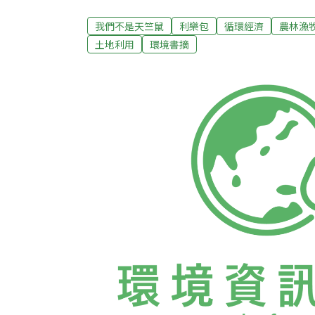
戰的行為。依目前食品衛生標準規定，鮮奶、
度以下」，也就是說必須冷藏。可是國內廠商
我們不是天竺鼠
利樂包
循環經濟
農林漁
及部分玻璃瓶裝的鮮奶、調味奶時都公然違反
土地利用
環境書摘
者製造、調配、加工、販賣、貯存食品或食品
準」的規定其中第11條第4款:「出售鮮乳、
者，應備有冷藏設備保存乳品於攝氏7度以下
或有效絕緣保溫之裝置，以保持冷卻狀態。但
者，不在此限。」換句話說，只要是鮮乳都須
項衛生標準是根據食品衛生管理法第21條的規定
訂定發布，民國