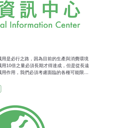
減用是必行之路，因為目前的生產與消費環境
減用10倍之量必須長期才得達成，但是從長遠
減用作用，我們必須考慮面臨的各種可能限
物質減用作用的界限殆不可能。所以，物質與
限，分離又有其可能的極限，則我們就不得不
。這樣的上限例子之一可見諸「穩態經濟」
Economy)的概念，此為前世界銀行經濟學家戴利
所揭櫫的一個要點。本研究所用「穩態經濟」註，像「環
physical，物理)概念」。戴利在為穩態經濟
這一點：穩態經濟是「這樣的經濟：人口量與人
比率的「通過量」之維持而維持著某種合乎慾