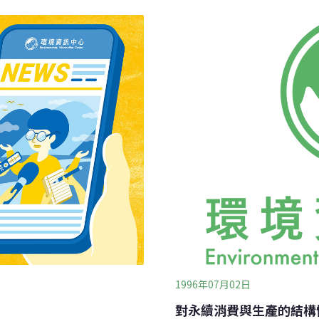
 甚至會對中國大陸造成影
程顧問公司卻完全出局，這
，唐家璇進一步強調，「核
分為六標，開標結果，第一
更暗藏著台灣欲策畫兩個中國
工業區廢水處理場），由新
中國的問題」。
太、民雄工業區），由京華
安平、永康工業區），由康
山、永安、內埔），由美商
、桃園幼獅），由國興工
1996年07月02日
對永續消費與生產的結構