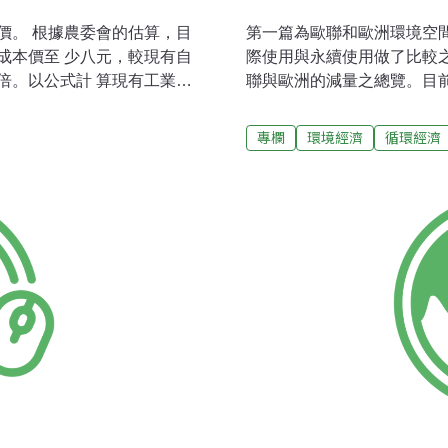
價。 根據農委會的估算，目
第一篇為歐聯和歐洲環境空
成本價至 少八元，較現有自
際使用與永續使用做了比較
倍。以公式計 算現有工業用
聯與歐洲的減量之總覽。目
五元左右。農委會已要求相
「永續差距」（sustainabi
單位進行協調，並付出合理
將各國實際使用的環境空間
專欄
環境經濟
循環經濟
序以民生用水優先，農業次
南歐使用約多1/3，因此北
透過自來水運送管道移用農
也並非這般簡單，例如，19
大多數被移用水的農業區都
人的65%，然而抽水量卻是
予的補償費目前為每度四點
段，渥普特研究所擬劃了結
格與一般民生用水相同為每度
（商業、工業、工聯、政策
水補償計算公式，以現有移
政策舉行討論，研商在各相
價至少要八元，亦即較現有
所在。在環境空間資源的減