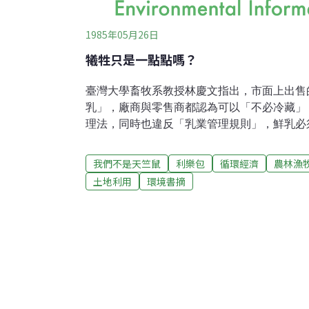
1985年05月26日
犧牲只是一點點嗎？
臺灣大學畜牧系教授林慶文指出，市面上出售
乳」，廠商與零售商都認為可以「不必冷藏」
理法，同時也違反「乳業管理規則」，鮮乳必
定。利樂包中的「鮮乳」是經過「超高溫滅菌
利樂包也是無菌真空包裝，廠商與零售業者都
我們不是天竺鼠
利樂包
循環經濟
農林漁
需要冷藏，藉此省下冷藏設備與冷藏運輸成本
土地利用
環境書摘
管理規則」與廠商把鮮乳冷藏在攝氏10度以
儲藏環境，會使利樂包的牛乳變質，林慶文說
喪失、褐變、營養損失。他認為冷藏並不只是
同時也是維護品質的一種主要辦法。超高溫滅
裝，已逐漸在臺灣地區「流行」，廠商送學校
這種「不必冷藏」的「鮮乳」。關心乳業的專
家除對「超高溫滅菌法」處理生乳表