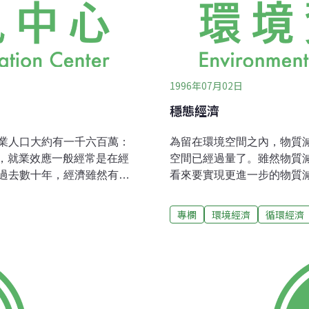
1996年07月02日
穩態經濟
業人口大約有一千六百萬：
為留在環境空間之內，物質
中，就業效應一般經常是在經
空間已經過量了。雖然物質
過去數十年，經濟雖然有重
看來要實現更進一步的物質
可以做這樣的解釋：投資不
制。然而，要想精確地確定
。某一個投資計畫是否創造
能源之量的通過量既然有上
專欄
環境經濟
循環經濟
，失業的原因並不僅在於經
考慮經濟成長必須有其上限
動生產率。事實上，經濟是
(The Steady State 
那麼重要。就以近期的經濟
(Herman E.Daly)
如，政府激勵服務業，薪資，
境空間」一樣，是一個「實質(
走向永續發展須得社會中種
（SSE)下定義時就強調了
有潛在的正面衝擊性。就各
工製品量為穩定數，藉由低