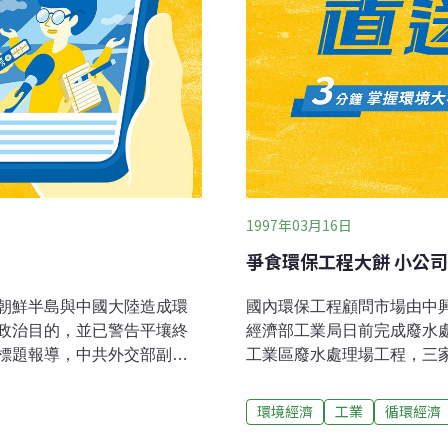
1997年03月16日
爭食環保工程大餅 小公
朝鮮半島與中國大陸造成環
國內環保工程顧問市場由中
政治目的，並已警告平壤終
經濟部工業局日前完成廢水
標題報導，中共外交部副部
工業區廢水處理場工程，三
邀請訪問中國大陸的南韓國
問公司。此一結果讓市場人
，唐家璇向李世基一行人表
就表示，民國七十八年經濟
環境經濟
工業
循環經濟
交部當局轉達中共的積極警
標的廠商都是中興等三家主