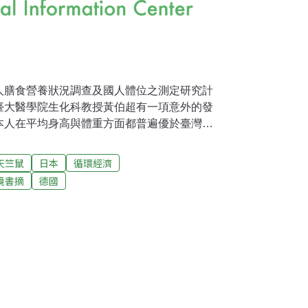
人膳食營養狀況調查及國人體位之測定研究計
臺大醫學院生化科教授黃伯超有一項意外的發
本人在平均身高與體重方面都普遍優於臺灣地
素有「倭人」之稱的日本，竟在二次世界大戰
的確令人驚訝。包括黃超怕在內的多位醫界人
天竺鼠
日本
循環經濟
，都不約而同的脫口說出：「牛奶!」兩個字。
境書摘
德國
廣的牛乳改善國民體質的積極行動，可以解釋
寫出：「我國男女成人平均身高在40歲以下的
40歲以上各組則比日本人高，平均體重值之中
此種現象顯示，日本人在體位方面的優勢是近
，最近因此在營養學界造成不小的「震撼」。
的營養學家，在一項討論國民對營養正誤觀念
年