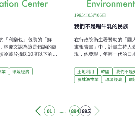
1985年05月06日
我們不是喝牛乳的民族
的「利樂包」包裝的「鮮
在行政院衛生署贊助的「國
，林慶文認為這是錯誤的處
畫報告書」中，計畫主持人
須冷藏於攝氏10度以下的規
現，他發現，年輕一代的日
法」完全滅菌的牛乳，由於
區的青少年。在中國歷史上
認為既然「無菌」就可以不
後有如此「長足」的進步，
牧業
環境經濟
土地利用
韓國
我們不是
。林慶文教授指出，「乳業
士，在探討這個意外發現時
農林漁牧業
環境經濟
環
下，是因為高於此溫度以上的
他們認為，戰後日本大力推
明，這些變質還包括：風味
這個變化。黃伯超在報告中
為了防止鮮乳受雜菌汙染，
比日本人矮或大致相等，但
菌法處理生乳加利樂包包
日比較，也有類似的結果，
01
......
894
895
的「學童乳」，大部分都送
年才發生的。」牛奶的魔力
家認為這是不對的觀念。專
去年國內各大學與教學醫院
的座談會上，重新提起十餘