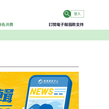
登入
綠色消費
訂閱電子報
捐款支持