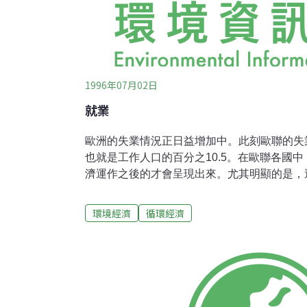
1996年07月02日
就業
歐洲的失業情況正日益增加中。此刻歐聯的失
也就是工作人口的百分之10.5。在歐聯各國
濟運作之後的才會呈現出來。尤其明顯的是，
要的擴張，失業趨勢卻越來越嚴重。這個現象
僅用來擴充生產力，而且也用來使生產合理化
環境經濟
循環經濟
就業機會，端視其投資計畫之結構而定。今天
濟需求不足，而且也在日增的投資用以提高勞
否擴張，對一個國家的就業情況的影響已經不
結構而言，其他因素反而佔有更重的份量?例
和勞力市場的機動性等。永續歐洲的就業策略
種結構上的改變，而這些改變對就業機會可能