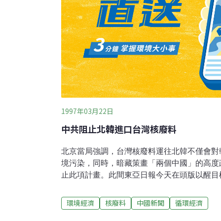
1997年03月22日
中共阻止北韓進口台灣核廢料
北京當局強調，台灣核廢料運往北韓不僅會對
境污染，同時，暗藏策畫「兩個中國」的高度
止此項計畫。此間東亞日報今天在頭版以醒目
長唐家璇昨天在北京接見應「人民外交學會」
會議員李世基一行時 ，作上述表示。據了解
環境經濟
核廢料
中國新聞
循環經濟
示，中共駐平壤大使喬宗淮卸任前曾向北韓外