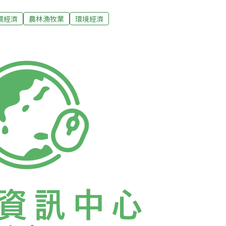
單位對此事的基本看法：無論廠商將來要如何
，「都不可以說速溫殺菌鮮奶不好！」這個
環經濟
農林漁牧業
環境經濟
了速溫滅菌鮮奶的「地位」。一名乳品專業人
臺灣流行，完全受了社會經濟條件與知識條件的
眾品評牛乳的能力不足，才造成UHT鮮奶的盛
來自20、30年前的沖泡奶粉經驗，品評能力
偏好稍帶有「焦味」的牛奶。UHT的蛋白質受
影響，發生化學鍵結變化也會產生「焦味」，是
因。一部分廠商的說法是，臺灣地區民眾比較不