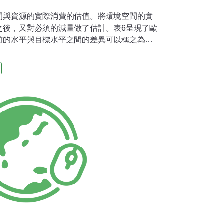
間與資源的實際消費的估值。將環境空間的實
之後，又對必須的減量做了估計。表6呈現了歐
前的水平與目標水平之間的差異可以稱之為
lity gap）。1995年，大約歐洲25個的環保團體
跟永續使用水平做一比較。一般說來，北歐比
歐要達到永續性就更緩慢、更艱困。然而，情況
89、1990年，西班牙人平均能量消耗只佔歐聯
歐聯的175%。在「永續歐洲運動」的第二階
構性的討論大綱。各國環保團體和各目標團體
制定者、非政府組織等）的關鍵人物將就國家
關的經濟方面消除永續差距之可能性和困難之
少與再分配方面，我們不建議採用