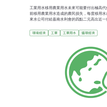
工業用水移用農業用水未來可能要付出極高代
前移用農業用水造成的農民損失，每度移用水
來水公司付給嘉南水利會的四點二元高出近一
戶現有移用農業用水每度八元的水費應漲為十
關單位，未來工業界移用農業用水必須與農業
環境經濟
工業
工業用水
循環經濟
的代價。依照現行規定，國內提供用水先後順
之，工業再次之。不過在部分地區工業用水已
業用水，農委會表示，目前除嘉南水利會外，
給予補償。以嘉南水利會來看，自來水公司給
二元，經過處理運送後， 售予工業用戶的價
八元。農委會強調，農委會曾擬定移用農業用
用農業用水後農民的損失情況來看，每度成本
給予嘉南水利 會的四點二