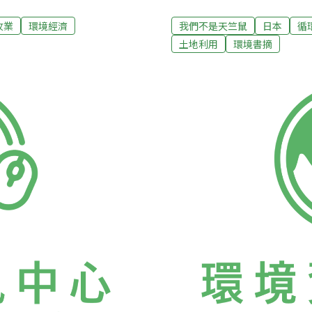
調味奶都必須「保存於攝氏7
業單位聯絡時都了解到有關
在製售無菌包裝「利樂包」
為「超高溫滅菌鮮奶」辯護
牧業
環境經濟
我們不是天竺鼠
日本
循
了這項規定。根據「食品業
「基本態度」事實上已肯定
土地利用
環境書摘
添加物之場所及設施衛生標
員認為UHT鮮奶所以會在
脫脂乳、調味乳及發酵乳業
影響。他說：「就是因為民
，且乳品之運送應使用冷藏車
行。」國內民眾喝乳品的習慣
販賣經過滅菌之各類保久乳
也受習慣奶粉滋味的影響，
冷藏，與包裝並無關係。這
到攝氏120度以上的超高溫
制定。民國72年5月13日
一般民眾習慣喝UHT的主
喜歡速溫殺