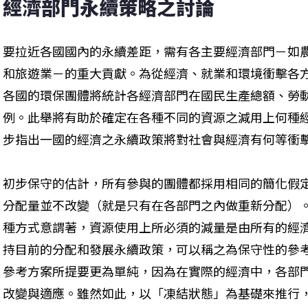
經濟部門永續策略之討論
要拉近各國國內的永續差距，需有各主要經濟部門－如
和旅遊業－的重大貢獻。為從經濟、就業和環境衝擊各
各國的環保團體將統計各經濟部門在國民生產總額、勞
例。此舉將有助於確定在各種不同的資源之減用上何種
步指出一國的經濟之永續政策將對社會與經濟有何等衝
初步保守的估計，所有參與的團體都採用相同的簡化假
分配量並不改變（就是只有在各部門之內做重新分配）
種方式意謂著，資源使用上所必須的減量是由所有的經
持目前的分配和發展永續政策，可以稱之為保守性的參
參考方案所提要更為單純，因為在實際的經濟中，各部
改變與適應。雖然如此，以「凍結狀態」為基礎來推行