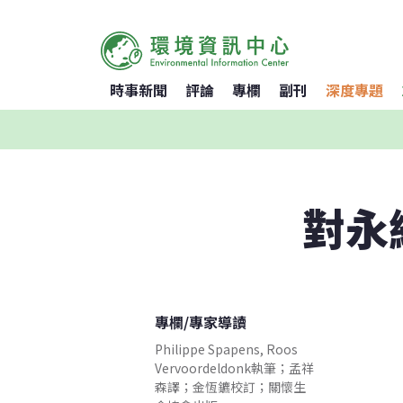
時事新聞
評論
專欄
副刊
深度專題
對永
專欄
/
專家導讀
Philippe Spapens, Roos
Vervoordeldonk執筆；孟祥
森譯；金恆鑣校訂；關懷生