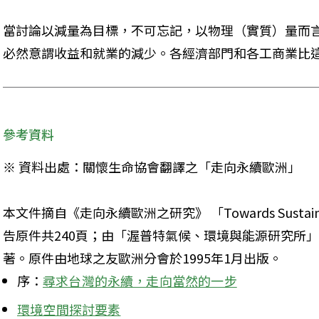
當討論以減量為目標，不可忘記，以物理（實質）量而
必然意謂收益和就業的減少。各經濟部門和各工商業比
參考資料
※ 資料出處：關懷生命協會翻譯之「走向永續歐洲」
本文件摘自《走向永續歐洲之研究》 「Towards Sustainabl
告原件共240頁；由「渥普特氣候、環境與能源研究所」
著。原件由地球之友歐洲分會於1995年1月出版。
序：
尋求台灣的永續，走向當然的一步
環境空間探討要素