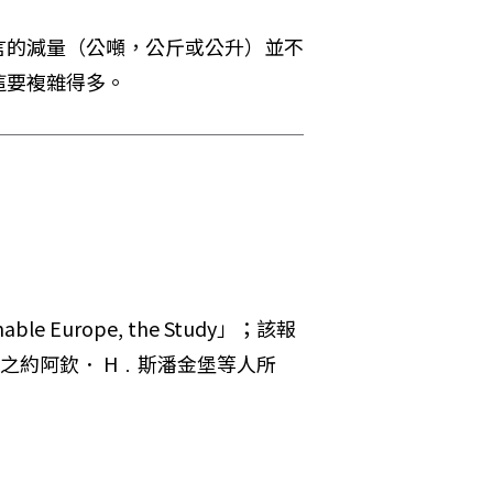
言的減量（公噸，公斤或公升）並不
這要複雜得多。
e Europe, the Study」；該報
之約阿欽． H﹒斯潘金堡等人所