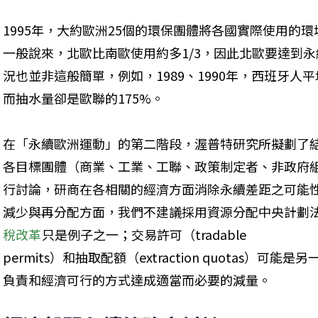
1995年，大約歐洲25個的環保團體將各國實際使用的
一般說來，北歐比南歐使用約多1/3，因此北歐要達到
況也並非這般簡單，例如，1989、1990年，西班牙人
而抽水量卻是歐聯的175%。
在「永續歐洲運動」的第二階段，渥普特研究所擬劃了
各目標團體（商業、工業、工聯、政策制定者、非政府
行討論，研商在各相關的經濟方面消除永續差距之可能
減少與再分配方面，我們不建議採用資源分配中央計劃
稅改革
只是例子之一；交易許可（tradable 

permits）和抽取配額（extraction quotas）
負責和經濟可行的方式達成適當而必要的減量。