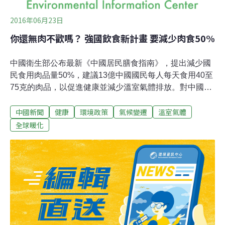
2016年06月23日
你還無肉不歡嗎？ 強國飲食新計畫 要減少肉食50%
中國衛生部公布最新《中國居民膳食指南》，提出減少國
民食用肉品量50%，建議13億中國國民每人每天食用40至
75克的肉品，以促進健康並減少溫室氣體排放。對中國人
而言，肉不再是奢侈品。圖片來源：Shawn Carson（CC
中國新聞
健康
環境政策
氣候變遷
溫室氣體
BY-NC-ND 2.0）。富裕國家愛吃肉 中國新富階級也將
「跟上」若能遵守這份指南，中國畜牧業排放的二氧化碳
全球暖化
到2030年可望減少10億噸，該年的排放量預計將減至18億
噸。對中國人而言，肉品已從過去的奢侈品變成日常主
食。1982年，平均每個中國人一年只吃13公斤的肉，而牛
肉更是有錢人才吃得起的珍稀肉品。中國成為全球經濟強
權之一後，新富階級國民的飲食習慣大幅改變，現在每個
中國人每年要吃63公斤的肉。照此成長速度，到了2030
年，中國每人每年會吃掉93公斤的肉。新的指南則可減少
至每人每年14至27公斤。