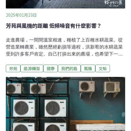
2025年01月23日
芳苑與風機的距離 低頻噪音有什麼影響？
走進農場，一間間溫室相連，種植了上百種水耕蔬菜。從
營造業轉農業，雖然歷經虧損等過程，洪新䒴的水耕蔬菜
受到許多客戶肯定。自己打拚出來的農場，也希望下一代
能接手，繼續在家鄉安居樂業。不過這樣的規劃，卻被近
芳苑
能源轉型
健康
我們的島
風機
文蛤
期多起陸域風機申請案打亂。陸域風機申請將近一百支 芳
苑居民組自救會育華國小是彰化芳苑永興村許多村民就讀
的小學，不過操場後方那片雜林，有業者申請設立陸域風
機。想到學校可能受風機影響，村民說堅決反對，也組成
自救會發聲。目前最接近永興村的陸域風機有4支，位在
永興海埔地。而現階段已提出申請要設立在永興村的風機
超過10支，如果放大到整個芳苑鄉，最近提出的陸域風機
申請案，將近100支。文蛤收成銳減、噪音和眩影干擾 是
風機造成的嗎？養殖文蛤幾十年，曾當選全國十大傑出漁