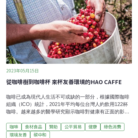
加入宣言會場的角落，穿著白袍的醫生跟行動者合辦了一
場行動劇，他們用充氣的地球氣球模擬心肺復甦救地球。
這場劇想表達的不僅是救地球，還包括因暖化而健康、性
命受到威脅的人。「這是正在真實世界發生的事。」加拿
大亞伯達省（Alberta）的急診醫生維龐德（Joseph
Vipond）說，加拿大今年遇到世紀野火，數萬人被迫離開
家園，一名兒童患者因吸入野火煙霧
2023年05月15日
從咖啡樹到咖啡杯 來杯友善環境的HAO CAFFE
咖啡已成為現代人生活不可或缺的一部分，根據國際咖啡
組織（ICO）統計，2021年平均每位台灣人約飲用122杯
咖啡。越來越多的醫學研究顯示咖啡對健康有正面的影響
力，刊登在《刺胳針》荷蘭研究發現，喝咖啡可明顯降低
咖啡
食材食品
贊助
公平貿易
健康
綠色消費
罹患第二型糖尿病的風險。另一篇發表在《歐洲心臟病學
預防研究期刊》的文章顯示每天飲用2-3杯咖啡可明顯降低
環境友善
碳中和