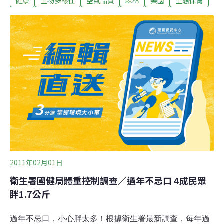
健康
生物多樣性
空氣品質
森林
美國
生態保育
條人命，對美國人的健康起到了相當於一年花費65億美元
的保護作用。該研究對比美國城市森林與郊區森林的空氣
淨化能力，顯示全美郊區森林每年淨化汙染空氣的能力為
1億6千萬噸，遠遠高於城市森林的65萬噸。按照對人體健
康影響計算，該研究顯示，城市森林的經濟價值為一年47
億美元，遠大於郊區森林的22億美元。美國各州的平均森
林覆蓋率為34.2%，沿海各州更高，有些達到80%以上，
成為人工無法替代的天然空氣淨化器。
2011年02月01日
衛生署國健局體重控制調查／過年不忌口 4成民眾
胖1.7公斤
過年不忌口，小心胖太多！根據衛生署最新調查，每年過