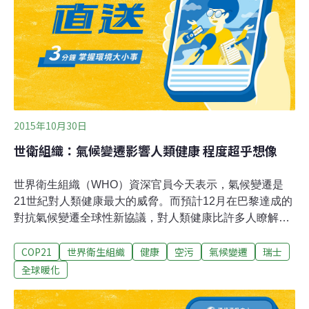
乘大眾運輸工具來宜蘭玩的遊客約500萬人次，火車站前
和幾米廣場近年人潮漸增，民眾到宜蘭來需要更多元的服
務，而西臨林森路、南接校舍路的後火車站空地，面積近
4萬坪，與幾米廣場只隔一條鐵道，縣府一直希望能活化
利用，打造「健康休閒產業園區」。邱程瑋表示，「健康
休閒產業園區」聯外交通方便，旁邊又緊鄰陽大附醫
2015年10月30日
世衛組織：氣候變遷影響人類健康 程度超乎想像
世界衛生組織（WHO）資深官員今天表示，氣候變遷是
21世紀對人類健康最大的威脅。而預計12月在巴黎達成的
對抗氣候變遷全球性新協議，對人類健康比許多人瞭解的
更重要。世衛公共衛生與環境部門主任尼拉（Maria
COP21
世界衛生組織
健康
空污
氣候變遷
瑞士
Neira）指出，除了直接構成的衝擊外，熱浪和洪水等災害
會增加傳染病散播的風險，城市空汙則會導致肺癌和中風
全球暖化
等疾病。即使是富裕國家，也將面臨熱浪和空污。世衛估
計，空污每年造成700萬人死亡，氣溫上升使得空氣污染