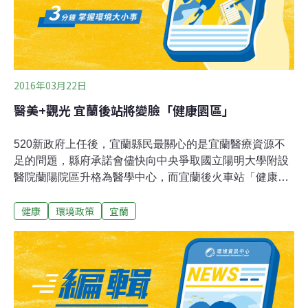
2016年03月22日
醫美+觀光 宜蘭後站將變臉「健康園區」
520新政府上任後，宜蘭縣民最關心的是宜蘭醫療資源不
足的問題，縣府承諾會儘快向中央爭取國立陽明大學附設
醫院蘭陽院區升格為醫學中心，而宜蘭後火車站「健康休
閒產業園區」細部計畫上個月也審議通過，這1、2年將會
健康
環境政策
宜蘭
引進觀光、醫美和健康住宅等複合式產業，帶動整體發
展。縣長林聰賢表示，為了保障宜蘭人的健康安全，會積
極向中央爭取陽大附醫升格為「醫學中心」，不僅醫療設
備提升，更要發展陽大附醫周邊成為「生物醫學產業特定
專用區」，輔以陽大的學術能量為後盾，未來的生醫專區
就能夠產學合一。縣府建設處城鄉計畫科長邱程瑋說，搭