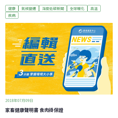
出全島各地都會受到影響，但高溫是以中南部受到影響較
健康
氣候變遷
深度低碳新聞
全球暖化
高溫
大。」今年9月，全球有200多個健康、醫學、衛生領域期
刊共同呼籲各國領導人採取緊急行動，限制全球升溫，顯
疾病
見氣候變遷與人類健康的重要關聯性。台灣腎功能疾病風
險較高 氣候變遷下的健康差異根據「台灣氣候變遷推估資
訊與調適知識平台計畫」（TCCIP），台灣部分地區的升
溫幅度略高於全球平均。王玉純指出，過去普遍認知高溫
會增加心血管疾病及呼吸道疾病的風險，氣候變遷對健康
造成的影響是全面性的，而在台灣腎功能疾病風險也較
高。相較於國際，台灣目前受低溫影響較大，王玉純以
2000至2016年全台健康分析資料表示，歐美有暖氣、沒冷
氣，高溫風險較高，台灣則相反，「所以我們從過去歷史
資料中看出，是低溫對健康的影響較大，
2018年07月09日
家畜健康聲明書 食肉掛保證