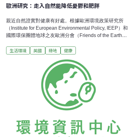
歐洲研究：走入自然能降低憂鬱和肥胖
親近自然證實對健康有好處。根據歐洲環境政策研究所
（Institute for European Environmental Policy, IEEP）和
國際環保團體地球之友歐洲分會（Friends of the Earth
Europe）的聯合報告，住在靠近樹或綠地的人比較不容易
生活環境
英國
綠地
健康
肥胖、消沉或依賴抗憂鬱藥物。自然是公認的療癒良方過
去已有一些地區型研究，探討自然環境和人們健康的關聯
性，例如生活貧困但居住在青翠田野近郊的蘇格蘭中年
人，其死亡率比城市人低16％；在綠意盎然的環境下，英
格蘭北部城市布拉福（Bradford）的產婦比較不會有高血
壓，產下的嬰兒體型也較大。