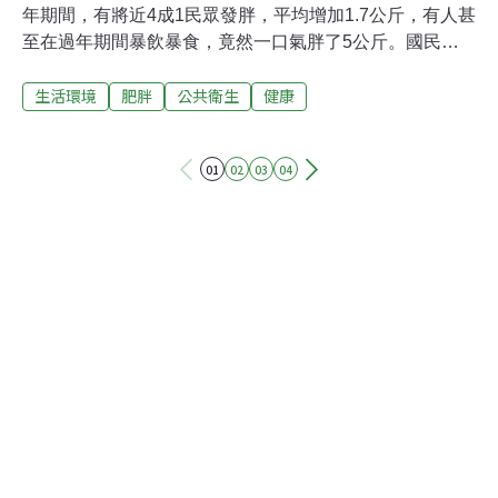
年期間，有將近4成1民眾發胖，平均增加1.7公斤，有人甚
至在過年期間暴飲暴食，竟然一口氣胖了5公斤。國民健
康局公布「國人於春節期間體重控制調查」，以往過年期
生活環境
肥胖
公共衛生
健康
間有3成6民眾三餐食量比平常大；4成7每天所吃餅乾、糖
果及零食比平常多；兩成喝飲料份量比平常多；4成3每天
運動量比平常少。值得注意的是，有6成3民眾在過年期間
01
02
03
04
不會特別注意自己體重，若想控制體重，除應控制飲食
外，更應養成每天早晚各量一次體重的習慣。不少肥胖者
的體重，就是過年胖個幾公斤所累積而來。國健局指出，
我國有44.1％的成人過重或肥胖，10大死因中，就有7項
與肥胖有關，兒童每4個就有1個超重，小時候胖，長大後
也容易胖，成為心血管疾病、糖尿病等慢性疾病的候選
人。