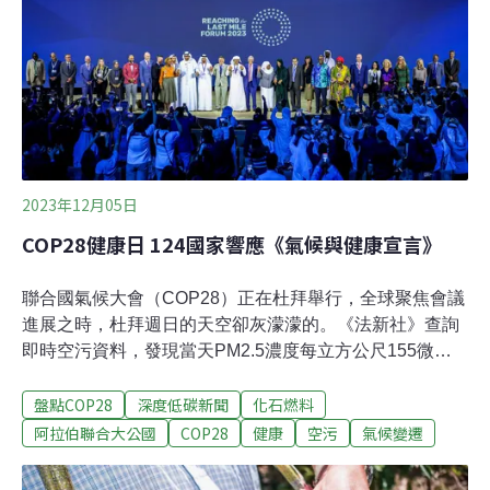
溫影響下，從個人的避暑妙招，到工會的新規倡議，烈日
下的抗爭正熱烈展開。高溫危害：廚房比戶外還熱、外送
員熱到昏倒據《Grist》報導，美國拉斯維加斯的廚師赫南
德茲（Oscar Hernández），因廚房空調壞了四個月，導
致他長時間在高溫下工作
2023年12月05日
COP28健康日 124國家響應《氣候與健康宣言》
聯合國氣候大會（COP28）正在杜拜舉行，全球聚焦會議
進展之時，杜拜週日的天空卻灰濛濛的。《法新社》查詢
即時空污資料，發現當天PM2.5濃度每立方公尺155微
克，達有害健康等級。3日是大會的「健康日」，這是氣
盤點COP28
深度低碳新聞
化石燃料
候大會有史以來第一次的健康日，提醒大眾關注氣候變遷
帶來的健康危害。124國決定加入《氣候與健康宣言》
阿拉伯聯合大公國
COP28
健康
空污
氣候變遷
（Declaration of Climate and Health）；政府也與民間合
作，為對抗熱帶疾病投入7.77億美元。首屆健康日 124國