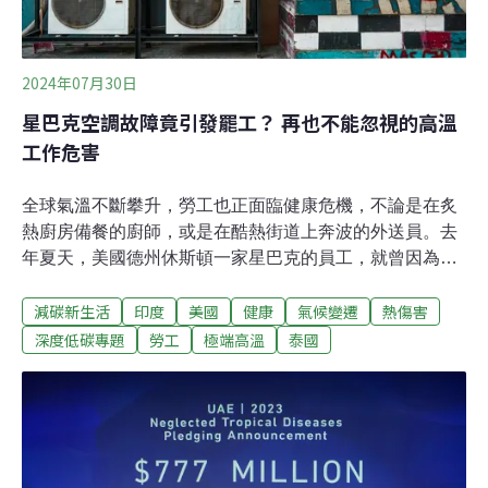
民，莊釧龍說以前一公頃魚塭放養182萬顆文蛤，可以收
成5萬斤。不過現在放越多、虧損越多，只好減少放養數
量到120萬顆，但收成也不到1萬斤。為什
2024年07月30日
星巴克空調故障竟引發罷工？ 再也不能忽視的高溫
工作危害
全球氣溫不斷攀升，勞工也正面臨健康危機，不論是在炙
熱廚房備餐的廚師，或是在酷熱街道上奔波的外送員。去
年夏天，美國德州休斯頓一家星巴克的員工，就曾因為店
內空調故障發起罷工行動。為應對高溫，這些勞工採取多
減碳新生活
印度
美國
健康
氣候變遷
熱傷害
種自救措施，工會也積極推動修法，爭取高溫津貼和設定
停工溫度，以保障勞工健康。炎炎夏日，酷熱難耐，大家
深度低碳專題
勞工
極端高溫
泰國
都想待在冷氣房享受冰涼飲品，但廚師、外送員、農民等
勞工或打零工者，卻要在高溫下奮力工作。據《The
Canary》報導，英國工會聯盟（TUC）警告，高溫工作環
境會導致脫水、皮疹、昏厥，甚至可能失去意識。而戶外
勞工罹患皮膚癌的機率，也是其他人的三倍之多。極端高