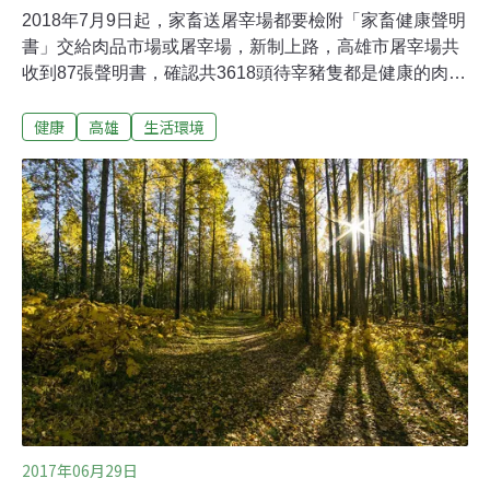
2018年7月9日起，家畜送屠宰場都要檢附「家畜健康聲明
書」交給肉品市場或屠宰場，新制上路，高雄市屠宰場共
收到87張聲明書，確認共3618頭待宰豬隻都是健康的肉
品。高雄市農業局發布新聞稿指出，因應7月1日停止注射
健康
高雄
生活環境
口蹄疫疫苗措施，並期早期發現可疑案例、及時處置以降
低疫病傳播風險，農委會公告「禁止指定家畜輸送至肉品
市場或屠宰場之防疫措施」，並自9日起開始實施。指定
家畜含豬、牛、羊於上市或屠宰時，動物所有人應檢附
「家畜健康聲明書」交給肉品市場或屠宰場。繳交家畜健
康聲明書的新措施上路，農委會防檢局動物防疫組組長徐
榮彬9日巡視高雄市肉品市場實際執行情形，要求落實防
疫無縫接軌。統計顯示，高市4處肉品市場9日共收到「家
畜健康聲明書」共87張、3618頭健康豬隻。葉坤松表示，
配合農委會口蹄疫拔針（停打疫苗）政策，業者未依規繳
交家畜健康聲明書，將依動物傳染病防治條例第43條罰款
5萬至100萬元。
2017年06月29日