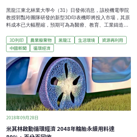
黑龍江東北林業大學今（31）日發佈消息，該校機電學院
教授郭豔玲團隊研發的新型3D印表機即將投入市場，其原
料成本已大幅壓縮，預期可為為醫療、教育、工業鑄造等
行業帶來的深刻改變。該團隊將木粉、竹粉、果殼、秸
3D列印
農業廢棄物
黑龍江
生活環境
資源再利用
稈、稻殼等農林廢棄物與樹脂材料按比例混合加工成3D列
印原料，把這些「廢物」變成寶貝，稱之為「第四類」鐳
中國新聞
循環經濟
射燒結耗材。「第四類」鐳射燒結耗材不但加工過程低碳
節能環保，還極大降低了3D列印耗材成本，目前銷售價為
每公斤80元，而市場上的進口尼龍材料銷售價則為每公斤
500-600元。中國工程院李堅院士給予高度評價，命名
「第四類」鐳射燒結耗材為生物質多元複合3D列印耗材，
並預測這種耗材將來會在很多應用領域替代高分子材料，
有巨大的市場潛力和社會效益。
2018年09月28日
米其林啟動循環經濟 2048年輪胎永續用料達
80%、百分百回收