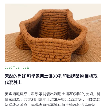
奮的改變。我們的科學技術以空前的飛速發展，改變著食
品的生產和消費方式。」麥克萊門斯的最新著作《未來食
物：現代科學如何改變我們的飲食方式（Future Foods:
How Modern Science is Transforming the Way We Eat，
暫譯）》探討今日食品與科學的交集，不僅適合學生，也
值得一般大眾一讀。該書闡述技術和設計原理的使用，如
何創造出比今日食物更永續、健康和​​美味的未來食物。如
何製作功能性食品，加強保健食品或益生菌，以預防營養
不良和抵抗慢性疾病，是這本書的重點。麥克萊門特強
調，對許多人來說，
2020年08月28日
天然的尚好 科學家用土壤3D列印出建築物 目標取
代混凝土
英國衛報報導，科學家開發出利用土壤3D列印的技術。科
學家認為，若能利用當地土壤3D列印出綠建築，可能為建
築業帶來革命。科學家目標要讓任何土壤都能成為建築原