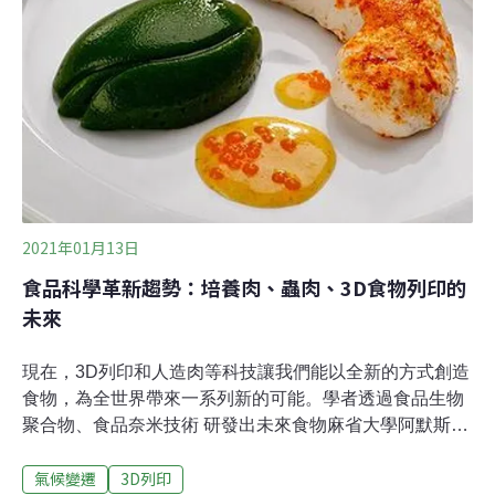
宅，跟傳統建築工法相比，建造時間和成本均可大幅降
低。Icon旗下的Vulcan 3D列印機器人是這場革命的核心技
術，短短三週內就能完成一棟房屋的牆體建設。美國萊納
房屋公司（Lennar）估計，這比傳統建築工法節省了30%
的時間，更
2021年01月13日
食品科學革新趨勢：培養肉、蟲肉、3D食物列印的
未來
現在，3D列印和人造肉等科技讓我們能以全新的方式創造
食物，為全世界帶來一系列新的可能。學者透過食品生物
聚合物、食品奈米技術 研發出未來食物麻省大學阿默斯特
分校食品科學教授麥克萊門斯（David Julian
氣候變遷
3D列印
McClements）說：「食品科學領域正在發生許多令人振