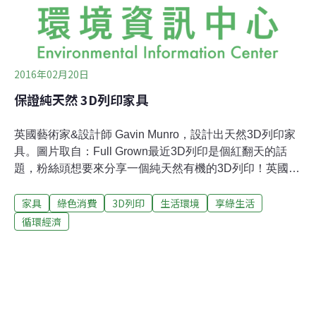
2016年02月20日
保證純天然 3D列印家具
英國藝術家&設計師 Gavin Munro，設計出天然3D列印家
具。圖片取自：Full Grown最近3D列印是個紅翻天的話
題，粉絲頭想要來分享一個純天然有機的3D列印！英國藝
術家&設計師 Gavin Munro 因為覺得現今製作家具的流程
家具
綠色消費
3D列印
生活環境
享綠生活
太過浪費材料（一張椅子需要一棵長了40~60年的樹砍下
來，削去不要的部分、裁切加工才能做成），決定用全新
循環經濟
的方法製作家具：用種的！天然3D列印一把椅子。圖片取
自：Full Grown天然3D列印燈罩。圖片取自：Full Grown
上圖是預計在2016年春天上市的吊燈。吊燈外側雖然有被
人工修飾過的痕跡，吊燈內側還是保留樹幹原始的外觀。