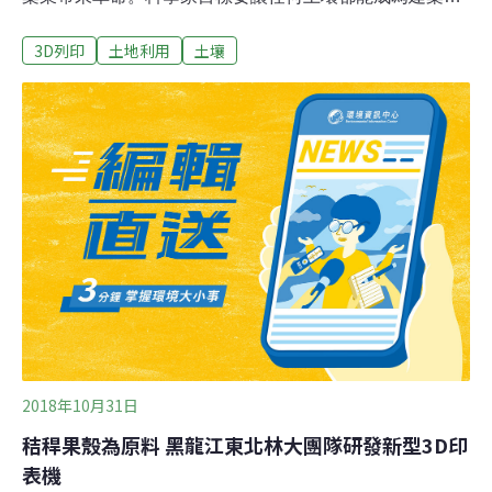
料根據國際能源署資料，水泥業的二氧化碳排放量佔總排
3D列印
土地利用
土壤
放量大約7％。這種技術的目的在於用土壤取代混凝土，
是一種永續的替代方案。德州農工大學化學工程與材料科
學教授班納吉（Sarbajit Banerjee）說，3D列印讓他們能
夠列印出整個建築立面，儘管要使此類結構滿足現有建築
法規仍然是一項重大挑戰。水泥是許多建築工程使用的主
要材料，但不能回收利用，需要耗費大量能量進行混合和
運輸。研究團隊的目標是讓任何庭院中都能找到的土壤類
型作為列印出建築結構的原料。班納吉說：「雖然水泥的
普及讓人人都有像樣的房子可以住，並促進了城市的發
展，卻付出了可觀的環境代價。」「用水泥3D列印可能讓
這個問題更嚴重。所以我們想出一種用天然材料蓋房子的
新方法。使用此類材料，有助
2018年10月31日
秸稈果殼為原料 黑龍江東北林大團隊研發新型3D印
表機