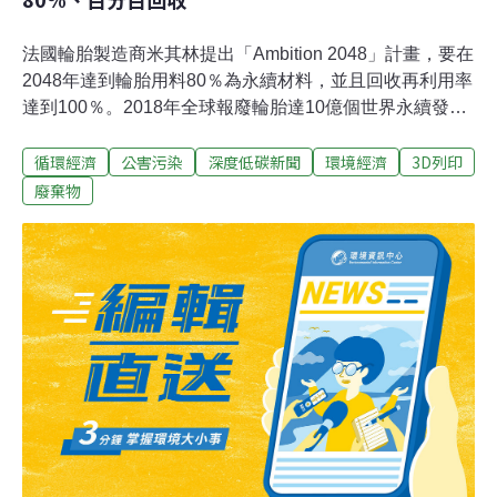
法國輪胎製造商米其林提出「Ambition 2048」計畫，要在
2048年達到輪胎用料80％為永續材料，並且回收再利用率
達到100％。2018年全球報廢輪胎達10億個世界永續發展
工商理事會估計，2018年全世界將產生10億個報廢輪胎，
循環經濟
公害污染
深度低碳新聞
環境經濟
3D列印
約2500萬噸。今日全球輪胎再製率為70％，回收率為
50％，多的20％轉化為能量。相較之下，塑膠包裝或容器
廢棄物
每年回收率僅14％。為實現「Ambition 2048」，米其林
正在投資高科技回收技術，以期將永續材料比例拉高到
80%。米其林總部位於克萊蒙費朗，目前在全球有11萬
1700名員工，遍佈170個國家，在17個國家擁有68個生產
基地，2016年共生產1.87億個輪胎。「Biobutterfly」計畫
啟動輪胎循環經濟米其林計畫用它的新輪胎「VISION」建
立循環經濟。這種新概念輪胎不需要充氣，將採用生物來
源和回收材料製成，胎面可由生物分解，透過3D列印再
製。今