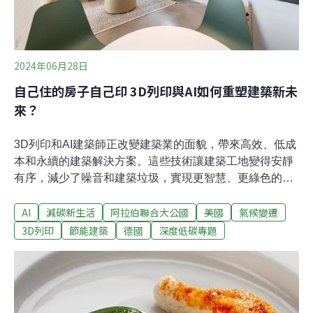
2024年06月28日
自己住的房子自己印 3D列印與AI如何重塑建築新未
來？
3D列印和AI建築師正改變建築業的面貌，帶來高效、低成
本和永續的建築解決方案。這些技術讓建築工地變得安靜
有序，減少了噪音和建築垃圾，實現更智慧、更綠色的居
住環境。想像一下，你走在郊區的街道上，眼前的建築工
AI
減碳新生活
阿拉伯聯合大公國
美國
氣候變遷
地不再有滿滿的工人、塵土飛揚和轟隆聲，取而代之的是
幾台默默工作的巨型3D列印機器人，一片寂靜、井然有
3D列印
節能建築
德國
深度低碳專題
序。這已經不是科幻小說，3D列印技術和AI建築師，正聯
手改變我們建造和居住的方式。3D列印：重塑住宅建築的
未來據《彭博》報導，2022年底，位於美國德州奧斯汀的
新創企業Icon，開始使用巨型3D列印機器人來建造整個郊
區住宅區。這些機器人能夠列印堅固耐用、高效節能的住