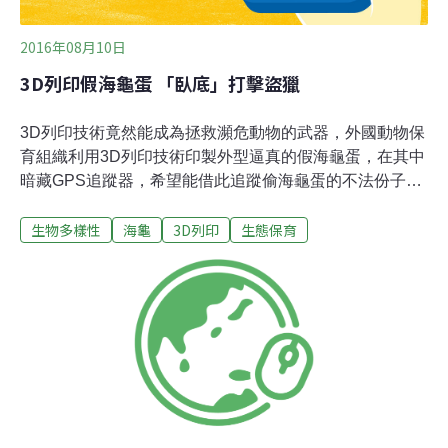
2016年08月10日
3D列印假海龜蛋 「臥底」打擊盜獵
3D列印技術竟然能成為拯救瀕危動物的武器，外國動物保
育組織利用3D列印技術印製外型逼真的假海龜蛋，在其中
暗藏GPS追蹤器，希望能借此追蹤偷海龜蛋的不法份子，
成為守護海龜的「臥底」。每逢太平洋沿岸海龜產卵季
生物多樣性
海龜
3D列印
生態保育
節，海灘每晚可以有上千個海龜蛋，如果沒人保護九成會
被偷走。在黑市海龜蛋售價約為160至600元台幣。總部設
在美國加州的保育組織Paso Pacific，研發以3D打印技術
列印假海龜蛋，大小如乒乓球，重量約56公克與真的海龜
蛋相仿，內藏GPS追蹤器，目的是夾雜在真蛋中魚目混
「蛋」，讓盜獵者一起偷走，之後保育組織可以追蹤運送
流程、黑市地點等，希望將不法分子一網打盡。