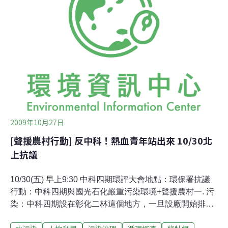
發臭味，但受污染的底泥未清除，溪水恢復正常還要一段
時間。 沿岸廢鋁場已搬遷，但二仁溪支流台南縣仁德鄉三
爺溪沿岸部分工廠還會偷排廢水污染河川，不過違規情況
已大幅降低。湖內鄉公所與茄萣鄉舢筏協會5日在二仁溪
畔舉辦「環保嘉年華」，吸引台南縣市及高雄縣民眾參
加，搭乘舢筏觀賞二仁溪沿岸景觀及茄萣鄉出海口紅樹林
生態，沿途有解說員詳細解說二仁溪生態復育情形。湖內
鄉長黃炎森也與文賢、葉厝、太爺等村民眾沿溪邊淨
2009年10月27日
[聲援農村行動] 反中科！熱血青年站出來 10/30北
上抗議
10/30(五) 早上9:30 中科四期環評大會地點：環保署抗議
行動：中科四期與國光石化嚴重污染環境+聲援農村一. 污
染：中科四期設在彰化二林這個地方，一旦設廠開始排放
廢氣廢水，最顯著的食物鏈禍害將殃及當地及全國民眾：