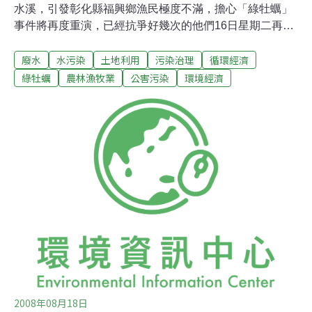
水溪，引發彰化縣福興鄉漁民極度不滿，擔心「綠牡蠣」
事件將再度重演，已經抗爭好幾次的他們16日星期二再度
北上前往環保署，要捍衛他們類以維生的溪口。站在環保
廢水
水污染
土地利用
污染治理
循環經濟
署前面大聲抗議，這群來自彰化縣福興鄉的漁民要捍衛當
地海洋的純淨，來到福興鄉海邊，放眼望去，海中黑鴉鴉
綠牡蠣
農林漁牧業
公害污染
環境經濟
一片，通通都是養殖牡蠣的架子，不過上游舊濁水溪卻將
成為未來中科二林園區的廢水排放口。擔心中科廢水含有
重金屬，新竹香山的「綠牡蠣」事件重演，漁民痛批，科
學園區犧牲上萬漁民生計，雖然開發單位一再保證，排放
的廢水絕對符合標準，憂心的漁民還是堅決反對，希望廢
水口能夠移往他處，放漁民一條生路。
2008年08月18日