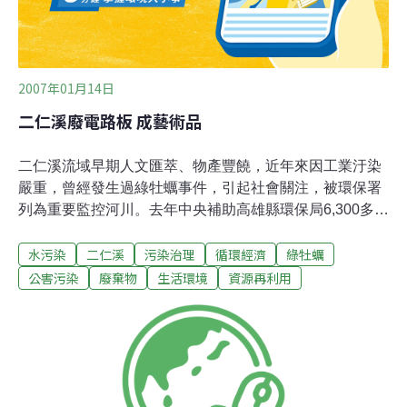
2007年01月14日
二仁溪廢電路板 成藝術品
二仁溪流域早期人文匯萃、物產豐饒，近年來因工業汙染
嚴重，曾經發生過綠牡蠣事件，引起社會關注，被環保署
列為重要監控河川。去年中央補助高雄縣環保局6,300多萬
元，將位於二仁溪南萣橋上游約200公尺處，白砂崙附近
水污染
二仁溪
污染治理
循環經濟
綠牡蠣
河床地，約4,850公噸廢電路板清理完畢。環保局邀請鋼雕
藝術家劉丁讚，及崑山科技大學、台南科技大學和長榮大
公害污染
廢棄物
生活環境
資源再利用
學，3校設計相關科系學生，利用二仁溪河岸的廢印刷電
路板，創作出50件作品。