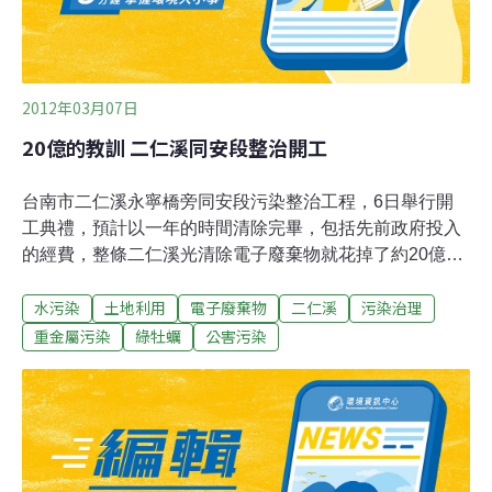
2012年03月07日
20億的教訓 二仁溪同安段整治開工
台南市二仁溪永寧橋旁同安段污染整治工程，6日舉行開
工典禮，預計以一年的時間清除完畢，包括先前政府投入
的經費，整條二仁溪光清除電子廢棄物就花掉了約20億
元。「這代價實在太高了！」環保署土基會執行秘書蔡鴻
水污染
土地利用
電子廢棄物
二仁溪
污染治理
德感嘆說，當初二仁溪熔煉廢五金，拿走黃金卻留下垃
圾，光一條二仁溪，包括台南、高雄兩岸，投入清除的經
重金屬污染
綠牡蠣
公害污染
費約20億元。市長賴清德也說，「當年熔煉廢五金產值不
到20億，如今卻要付出這麼大的代價整治，值得我們好好
警惕。」二仁溪沿岸受廢五金熔煉業污染，民國76年爆發
「綠牡蠣事件」後，政府開始著手調查及整治，整條二仁
溪沿岸埋藏了大量的電子廢棄物，沿岸部分土地也遭到重
金屬污染；其中，第六河川局花了10餘億元大致完成堤岸