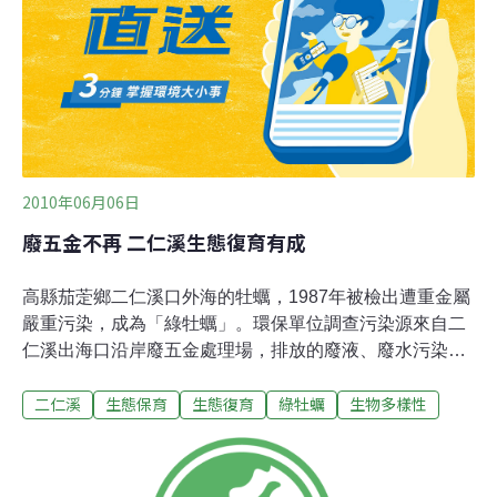
電子廢棄物的清理。而位於南區灣裡永寧橋旁的同安段，
占地一公頃多，為二仁溪南市轄內現有最大的一塊優先整
治場址，獲中央補助3億5千多萬進行整治。環保局表示，
同安段掩埋有害事業廢棄物，污染物以重金屬銅
2010年06月06日
廢五金不再 二仁溪生態復育有成
高縣茄萣鄉二仁溪口外海的牡蠣，1987年被檢出遭重金屬
嚴重污染，成為「綠牡蠣」。環保單位調查污染源來自二
仁溪出海口沿岸廢五金處理場，排放的廢液、廢水污染河
水及河床，排出外海時污染養殖牡蠣。中央與縣市政府、
二仁溪
生態保育
生態復育
綠牡蠣
生物多樣性
民間團體聯合取締與輔導，違法廢五金處理場逐漸遷入工
業區，沿線設置監測站監控二仁溪水水質。茄萣鄉舢筏協
會組成河川巡守隊，防止沿岸工廠偷排廢水及違規處理廢
五金。理事長蘇水龍表示，二仁溪水質改善很多，已不散