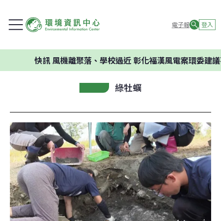
電子報
登入
快訊
風機離聚落、學校過近 彰化福漢風電案環委建議不應開
綠牡蠣