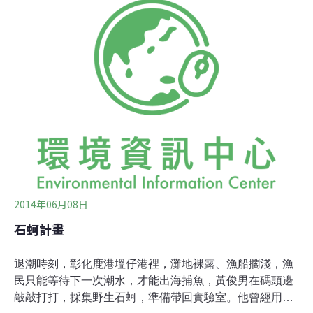
企圖反駁、迴避蘋果揭發的事實。但是說了半天，面對蘋
果揭發的事實，他們並沒有進一步提出具體解決方案。
2014年06月08日
石蚵計畫
退潮時刻，彰化鹿港塭仔港裡，灘地裸露、漁船擱淺，漁
民只能等待下一次潮水，才能出海捕魚，黃俊男在碼頭邊
敲敲打打，採集野生石蚵，準備帶回實驗室。他曾經用3