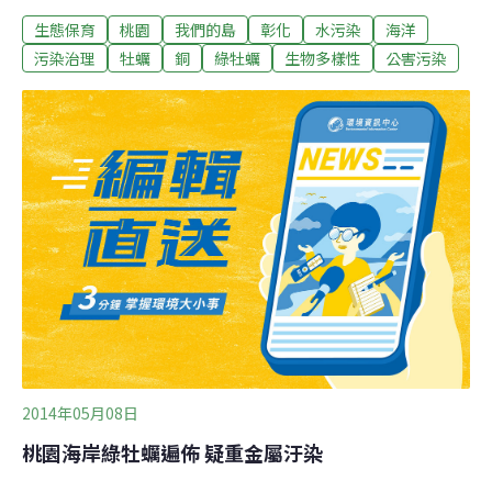
個月的時間步行環島，發現沿海許多石蚵的顏色相當詭
生態保育
桃園
我們的島
彰化
水污染
海洋
異，於是和環保團體合作，展開石蚵計畫...左手拿扁鑽，
右手拿鐵鎚，把附生在碼頭邊的石蚵敲下來，黃俊男想從
污染治理
牡蠣
銅
綠牡蠣
生物多樣性
公害污染
石蚵裡的重金屬含量，來解讀海岸污染的現況，來到彰化
番雅溝出海口北岸的塭仔港，隨機敲開幾個石蚵，有的鰓
微微泛綠，有的則呈現黃色。黃俊男表示，不知道到底正
不正常，以前對石蚵的了解，都是乳白色，這些微綠、泛
黃的石蚵，顯然有問題。港邊漁民好奇這位年輕人在做什
麼，閒聊之後，漁民說十幾年來，這裡的石蚵沒人敢吃，
因為有點綠綠的。黃俊男與看守台灣協會，選取了42處河
口或海岸的石蚵，從淡水河口一路往南走，景象讓他萬分
憂慮，最嚴重的在桃園，竹圍和永安漁港都是綠的石蚵，
彰化或多或少呈現綠化現象，讓黃俊男很焦慮，因為
2014年05月08日
桃園海岸綠牡蠣遍佈 疑重金屬汙染