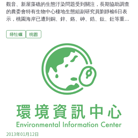
觀音、新屋藻礁的生態汙染問題受到關注，長期協助調查
的農委會特有生物中心棲地生態組副研究員劉靜榆6日表
示，桃園海岸已遭到銅、鋅、鉻、砷、鋯、鈦、釷等重金
屬汙染，是北部藻礁海岸的數倍到數十倍不等，其中疑似
綠牡蠣
桃園
還有放射性汙染之虞。縣府新聞處6日晚發布新聞稿，強
調網路上的指控「與事實不符」，表示依據近年來委託專
業單位調查，觀新藻礁地區海岸並未發現牡蠣存在，且根
據民國92年到103年第一季海域監測結果，桃園海岸水質
重金屬成份，每年都符合乙類海域水質標準值，並無重金
屬超標及健康風險。對縣府的回應，「我是中壢人」臉書
團長王浩宇、桃園潘忠政批評縣府「睜眼說瞎話」，表示
「隨時可以帶縣府人員到桃園海岸挖綠牡蠣」。潘忠政
說，桃園北部海岸的藻礁早已死絕，現在連殘存的4公里
觀新海岸藻礁也僅剩綠牡蠣，附近居民還在已被汙染的海
岸捕撈海瓜子跟珠螺，這些海產可能都受到重金屬汙染。
2013年01月12日