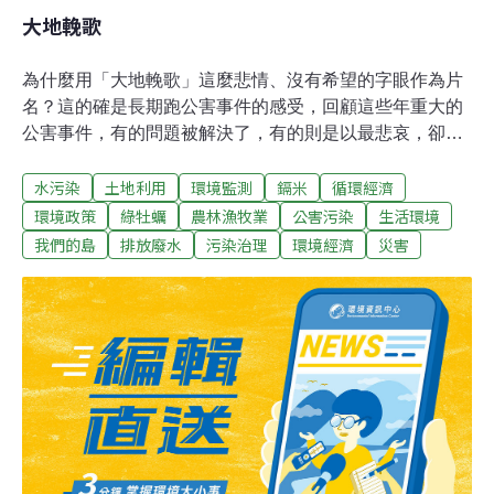
大地輓歌
為什麼用「大地輓歌」這麼悲情、沒有希望的字眼作為片
名？這的確是長期跑公害事件的感受，回顧這些年重大的
公害事件，有的問題被解決了，有的則是以最悲哀，卻也
是不得不的結果收場，像香山綠牡蠣，我們只能選擇放棄
水污染
土地利用
環境監測
鎘米
循環經濟
這片海岸。選擇鎘米和綠牡蠣作為主題，因為它在台灣公
害史上，代表著土地與海岸的主要問題，也希望藉著回顧
環境政策
綠牡蠣
農林漁牧業
公害污染
生活環境
這段歷史，讓我們前瞻未來。 「水」是上天的禮物，孕育
我們的島
排放廢水
污染治理
環境經濟
災害
大地萬物，當活水變惡水，災難隨之而至……《鎘米之
痛》 收割是農民最期待的時刻，祖先傳承下來的經驗告訴
他們，只要辛勤耕作，土地就會給予甜美的回報，這個千
古不變的定律，在工業發展後徹底被顛覆，飽滿的稻穀，
因為含有對人體有害的重金屬「鎘」，只能落到被銷毀的
命運，農民欲哭無淚。