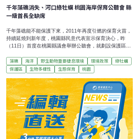
千年藻礁消失、河口綠牡蠣 桃園海岸保育公聽會 縣
一級首長全缺席
千年藻礁能不能保護下來，2011年再度引燃的保育火苗，
持續延燒到新年度，桃園縣民意代表宣示保育決心，昨
（11日）首度在桃園縣議會舉辦公聽會，就劃設保護區行
政效能、廢水污染改進策略、漂砂問題及人工堤污染，進
藻礁
海洋
野生動物重要棲息環境
環境政策
綠牡蠣
行檢討。同時，地方團體更展示在老街溪、新街溪口採集
到的「綠牡蠣」，有的地方甚至已無牡蠣可採，只剩空
保護區
生物多樣性
生態保育
桃園
殼，顯示生態惡化嚴重。此外，縣議會民進黨團暨5位縣
議員表示無法認同縣政只派科長層級參加，要求在開議之
前兩周召開第二次公聽會，各部門首長都需親自報告。藻
礁學者建議設「自然保留區」透過攝影家齊柏林空拍影
像，桃園40公里海岸線，溪流、河口遭到工業廢水污染呈
現紅、黑海的景象，長期追蹤海岸生態的特有生物中心副
研究員劉靜榆觀察，桃園海岸早已是台灣最污染的縣市。
他在簡報時表示，藻礁珍貴的人文、地質、生態，三者缺
一不可，唯有《文化資產保存法》自然保留區才能保護。