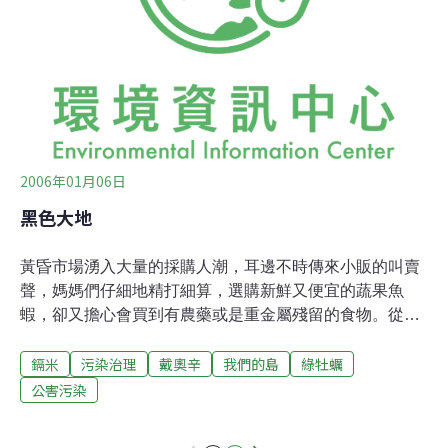
2006年01月06日
黑色大地
黃昏市場湧入大量的採購人潮，耳邊不時傳來小販的叫賣
聲，媽媽們仔細地精打細算，選購新鮮又便宜的蔬果魚
蝦，卻又擔心會買到有農藥或是重金屬殘留的食物。從民
國72年開始，癌症就榮登台灣十大死因的榜首，許多學者
鎘米
污染治理
戴奧辛
我們的島
綠牡蠣
專家指出，環境污染正在為這場腫瘤熱加溫。台南市安南
區顯宮里，有一間日本佔領台灣時期，在這裡所興建的鹼
公害污染
氯工廠。台灣光復後，政府把它交給台鹼公司經營，在民
國70年關廠，而這附近的土壤、地下水、河川跟魚塭，已