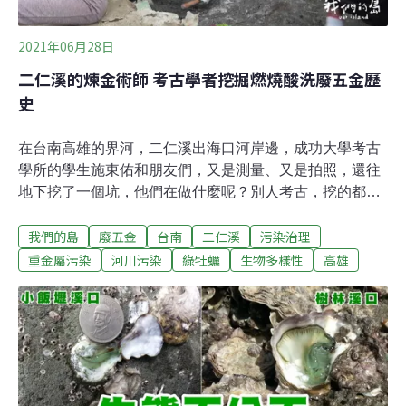
2021年06月28日
二仁溪的煉金術師 考古學者挖掘燃燒酸洗廢五金歷
史
在台南高雄的界河，二仁溪出海口河岸邊，成功大學考古
學所的學生施東佑和朋友們，又是測量、又是拍照，還往
地下挖了一個坑，他們在做什麼呢？別人考古，挖的都是
輝煌的歷史，但這裡，風頭水尾，除了幾十年前是燃燒、
我們的島
廢五金
台南
二仁溪
污染治理
酸洗廢五金的大本營之外，有什麼呢？沒錯，他們要挖的
就是這一頁歷史。1960年代，高雄港拆船業興盛的年代，
重金屬污染
河川污染
綠牡蠣
生物多樣性
高雄
很多電子廢棄物從國外進口，聚集在二仁溪沿岸，拆解、
燃燒、酸洗，挖出廢五金裡的貴重金屬。高雄市茄萣舢筏
協會顧問蘇水龍說，當年這裡挖出來的黃金會做成條塊，
模仿香港有名的珠寶店，景福樓的黃金條塊出售，而且成
色很足，很難分辨。還有一種叫做鈀金，當時大約是黃金
價格的1/3。這些利益，就是拆解廢五金，為什麼當年在二