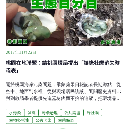
仁溪沿岸風風火火的原因。但是，金子拿走了，卻留下了
垃圾。1986年，二仁溪出海口的蚵仔，因為吸收了廢五金
洗出來的銅離子，變成綠牡蠣，引起社會大眾對燃燒廢五
金的關注。1993年，台灣全面禁止廢五
2017年11月23日
桃園在地聯盟：請桃園環局提出「讓綠牡蠣消失時
程表」
關於桃園海岸污染問題，承蒙蘋果日報記者長期蹲點，從
空中、地面到水裡，從與現場居民訪談、調閱歷史資料比
對到敦請學者提供先進器材鍥而不捨的追蹤，把環境品質
低劣現象充分的凸顯，也說出了在地居民和環團的無奈
水污染
藻礁
污染治理
公共論壇
綠牡蠣
（請見連結），我們首先表示感佩之意。面對蘋果這項有
力的事證，環保局昨天（21日）做了「縮時膠囊檢測有失
生物多樣性
公害污染
生態保育
公允」的新聞稿（請見連結），還寫了落落長的豐功偉績