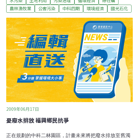
水污染
土地利用
污染治理
循環經濟
綠牡蠣
1. 彰化縣稻米年產量約25-30萬噸，占全國總產量超過
1/5，重金屬污染過的米，你敢吃嗎? 2. 台灣兩大果菜市
農林漁牧業
公害污染
中科四期
環境經濟
國光石化
場：溪湖果菜市場，西螺果菜市場的蔬菜都是從二林科學
園區周遭來的，重金屬污染過的蔬菜水果，你敢吃嗎? 3.
王功地區擁有360年的養蚵歷史，王功牡蠣『珍珠蚵』產
量佔全台1╱3，重金屬污染過的牡蠣海鮮，你敢吃嗎? 4.
彰化雲林養豬數量為本省之冠，重金屬污染過的豬肉，你
敢吃嗎? 5. 彰化縣為全國最大飼養蛋雞縣市，芳苑鄉的蛋
雞近800萬隻，重金屬污染過的雞肉雞蛋，你敢吃嗎?
2009年06月17日
憂廢水排放 福興鄉民抗爭
正在規劃的中科二林園區，計畫未來將把廢水排放至舊濁