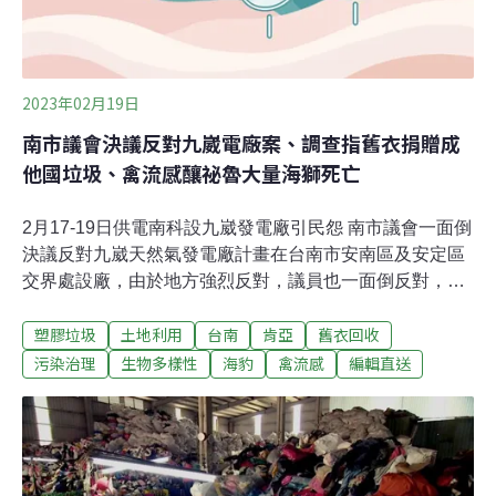
紡織品消費用掉約1.3噸的材料和超過10萬公升的水，這些
數據還在快速成長中。紡
2023年02月19日
南市議會決議反對九崴電廠案、調查指舊衣捐贈成
他國垃圾、禽流感釀祕魯大量海獅死亡
2月17-19日供電南科設九崴發電廠引民怨 南市議會一面倒
決議反對九崴天然氣發電廠計畫在台南市安南區及安定區
交界處設廠，由於地方強烈反對，議員也一面倒反對，台
南市議會17日正式通過決議，市議會不同意九崴發電廠開
塑膠垃圾
土地利用
台南
肯亞
舊衣回收
發案。市長黃偉哲表示，市府在1月19日就已清楚表達立
場，市民不支持，市府也不會支持，地方有意見就不會發
污染治理
生物多樣性
海豹
禽流感
編輯直送
照。如今市議會通過決議反對設置，未來市府出席相關會
議，也有一個依據可以來表達。（自由時報報導）海科館
成功繁殖漢氏勞綿蟹 台灣首例國立海洋科技博物館最近成
功繁殖素有「海中的舉重選手」之稱的漢氏勞綿蟹。海科
館說，這是台灣首例。海科館17日發布新聞稿表示，館內