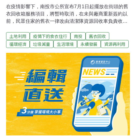
在疫情影響下，南投市公所宣布7月1日起擺放在街頭的舊
衣回收箱服務項目，將暫時取消，在未與廠商重新簽約以
前，民眾住家的舊衣一律改由清潔隊資源回收車負責收
回，呼籲民眾不要混淆，並切記把舊衣與垃圾分開裝袋，
土地利用
疫情下的食衣住行
南投
舊衣回收
以利清運工作進行。南投市共設置130個舊衣回收箱，提
供民眾棄置不要用的衣物，也是市公所特別開辦的非法定
循環經濟
垃圾減量
生活環境
永續發展
資源再利用
為民服務項目。據透露，廠商在完成舊衣回收、整理、清
洗等相關作業及流程後，多半銷往國外開發中國家，惟疫
情爆發以來，迄今世界各國仍處於封境狀態，導致舊衣無
法外銷面臨「滯銷」窘境，更降低廠商經營舊衣市場的意
願，因此今日契約到期後，廠商與市公所也正式終止合作
關係。南投市長宋懷琳並強調，所謂「非法定」項目就是
可有可無，惟因舊衣回收箱業務，對於垃圾減量的確有正
面的幫助，允諾在疫情更加緩和後，公所會再與廠商進一
步洽談合作的可能性。