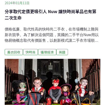
2024年01月11日
分享取代定價更吸引人 Nuw 讓快時尚單品也有第
二次生命
價格低廉、取代性高的快時尚二手衣，在市場機制上難與
新衣競爭。為了解決這個問題，英國的二手平台Nuw用以
物易物概念取代有價販售，以創新模式讓二手衣市場順利
運作，不必再花錢添購新衣。當新的時尚潮流崛起，免不
舊衣回收
快時尚
循環經濟
英國
了又要更換一次衣櫥，不斷添購新衣、淘汰舊衣，是快時
尚下必然的趨勢，但這卻也造成地球的碳排放量不斷增
加。根據統計，全球有1/10的碳排放量來自時尚產業，每
年更有高達30萬噸廢棄織品被倒入垃圾掩埋場。單單只是
購買一件白色的棉質T恤，就跟一輛汽車跑50公里的碳排
放一樣多。為了解決這個問題，各式各樣的二手衣市場開
始出現。在不同的二手物交易平台上，你可以把自己的舊
衣轉賣、轉送、捐出，並以相對便宜的價錢買到自己本來
沒有的衣服。然而，這種模式往往只適用於某些商品，尤
其是那些奢侈品或復古衣著等，卻不適用於快時尚這類廉