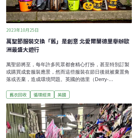
價的一次性服裝。原因在於，人們可以用類似或是更便宜
的價格買到全新的衣服，二手的快時尚服飾並不
2023年10月25日
萬聖節服裝交換「舊」是創意 北愛爾蘭德里舉辦歐
洲最盛大遊行
萬聖節將至，每年許多民眾都會精心打扮，甚至特別訂製
或購買成套服裝應景，然而這些服裝在節日後就被棄置角
落或丟棄，造成環境問題。英國的德里（Derry-
Londonderry）每年都會舉辦歐洲最盛大的萬聖節活動，
舊衣回收
循環經濟
英國
吸引大批遊客參與。今年為了減少資源浪費，德里當地議
會發起一項「服裝交換商店」（Costume swap shop）活
動，呼籲市民捐出以前的萬聖節服裝和道具，跟別人免費
交換，不僅節省治裝成本，還可以避免浪費。不讓萬聖節
服裝用過就丟 「交換商店」找回創意傳統每年萬聖節，很
多人都會精心打扮參加聚會，但有許多萬聖節服裝，只使