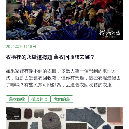
是養殖與復育重要基地，也是研究人員研究海洋生物與生
態研究的場域，研究物種達320種。近期，館內的漢氏勞
綿蟹卵孵化後經一個月變態期的照顧，研究人員終於繁殖
成功一隻雙足伸展後只約0.8公分的幼蟹，為台灣的首例。
（中央社報導）
2021年10月18日
衣櫃裡的永續選擇題 舊衣回收該去哪？
如果家裡有穿不到的衣服，多數人第一個想到的處理方
式，就是丟進舊衣回收箱，但你有想過，這些衣服最後去
了哪嗎？有些民眾可能以為，丟進舊衣回收箱的衣服，會
被直接捐贈給弱勢族群，但大部分舊衣，其實是透過轉賣
舊衣回收
循環經濟
我們的島
換現金的方式，來支持社福團體營運。「就是弱勢家庭的
人來幫忙整理、分類，再賣到國外，他們領薪水，99%以
上的舊衣，都是這樣處理。」社團法人中華民國傷殘宏恩
協會理事長湯劍雄說明。湯劍雄和20幾個社福團體，在新
北市樹林區共同成立了一家舊衣回收場，這天，他忙著把