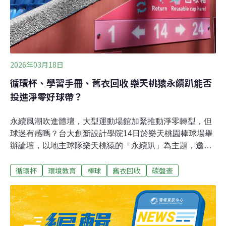
2026年03月18日
循環杯、學習手冊、舊衣回收 樂天桃猿永續趴能否
投進淨零好球帶？
永續風潮吹進體壇，大型運動場館加緊推動淨零轉型，但
球迷有感嗎？台大創新設計學院14日於樂天桃園棒球場舉
辦論壇，以地主球隊樂天桃猿的「永續趴」為主題，邀請
產官學界與球團代表分享永續溝通經驗。棒球結合永續教
循環杯
環境教育
棒球
舊衣回收
碳盤查
育 「永續趴」創全國之先不少「一日球迷」因為經典賽台
灣隊的好表現，而討論起國內職棒比賽，而球隊的各式
「主題日」，增加了觀賽的豐富性並吸引多元客群，甚至
促進議題的討論。「我們從2023年開始就做了這件事情
（永續趴），當時好像沒有其他球隊有做。」樂天桃猿棒