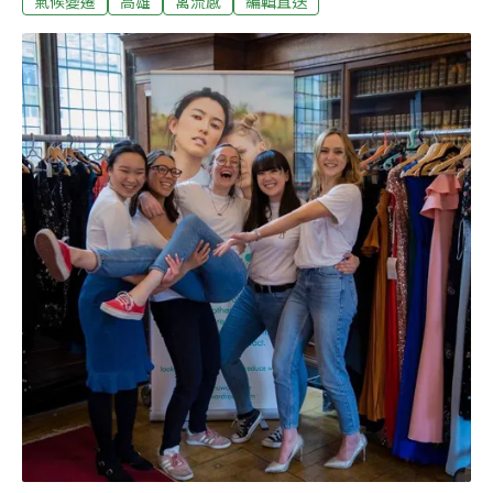
氣候變遷
高雄
禽流感
編輯直送
可以疏伐，柳杉在台灣大面積種植，花蓮從萬榮鄉的西林
一直到最南的長良等6條林道都有柳杉蓄積量。（中央社
報導）「澎湖生物性碳酸鈣循環中心」說明會 北寮村民集
體缺席抗議澎湖縣政府規劃湖西北寮為「澎湖縣生物性碳
酸鈣循環中心」，北寮村民強烈反對，農漁局9日召開說
明會， 村民集體缺席，在社區活動中心貼滿抗議標語，表
達堅決反對。湖西3名議員吳政杰、許育愷、蔡清續出席
反映民意，農漁局副局長陳銓汶現場宣布代為向上層表達
居民意見。（自由時報報導）