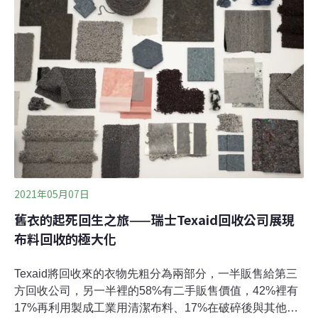
一個個舊衣回收箱推上貨車，準備載到資源回收場當廢鐵
賣。原因是這幾年舊衣回收利潤越來越低，原本一公斤能
賣12元，現在只剩1.5元。湯劍雄估計，再三、四年就要把
台北市僅存的200多個回收箱陸續收掉，結束舊衣回收業
務。來到光仁社會福利基金會的二手商品館，二手衣是銷
路最好的品項，占了店內一半營業額，提供不少弱勢族群
穩定的工作，但光靠基金會幾家二手商店，消
2021年05月07日
舊衣的起死回生之旅——瑞士Texaid回收公司展現
布料回收的極大化
Texaid將回收來的衣物先粗分為兩部分，一半販售給第三
方回收公司，另一半裡的58%有二手販售價值，42%裡有
17%再利用製成工業用清潔布料、17%在破碎後與其他紡