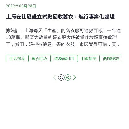
2012年09月28日
上海在社區設立試點回收舊衣，進行專業化處理
據統計，上海每天「生產」的舊衣服可達數百噸，一年達
13萬噸。那麼大數量的舊衣服大多被當作垃圾直接處理
了，然而，這些被隨意一丟的衣服，市民覺得可惜，實際
上一些化纖面料的衣物很難分解掉，對環境也造成了污
生活環境
舊衣回收
資源再利用
中國新聞
循環經濟
染。自2010年起，上海市綠化和市容管理局開始在全市試
點舊衣回收，由專業公司統一收集舊衣，居民可以用舊衣
服兌換家庭綠色帳戶積分，兌取各種小禮品。這種方式普
01
02
遍受到居民的認可。一些比較完好的冬衣，比如棉服、羽
絨服等會通過消毒、整理後通過慈善機構捐贈給災區，占
回收總量的20％左右。至於無法再穿的破舊衣物，將集中
送往溫州蒼南進行纖維化處理，製成無紡布、再生手套、
路基布等，而一些純棉面料纖維化後還可以用於加工服
裝。然而一件衣服從原材料生產到製作、運輸、使用及廢
棄處理，都在排放二氧化碳並對環境造成一定的影響。不
防改變穿衣方式，提倡「慢時尚」，精挑細選，買質料較