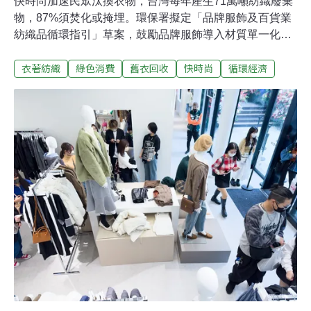
快時尚加速民眾汰換衣物，台灣每年產生71萬噸紡織廢棄
物，87%須焚化或掩埋。環保署擬定「品牌服飾及百貨業
紡織品循環指引」草案，鼓勵品牌服飾導入材質單一化、
使用再生料、或提供修復、再製、共享等服務。回收基管
衣著紡織
綠色消費
舊衣回收
快時尚
循環經濟
會執行秘書王嶽斌表示，指引雖是鼓勵性質，仍期盼品牌
服飾業者主動簽署自願性協議，加入「品牌服飾永續聯
盟」，帶動社會綠色時尚風氣。衣服用再生料成本反漲 學
者建議多加與社會溝通據環保署統計，台灣每年約產生71
萬噸紡織廢棄物，其中高達61.6萬噸遭掩埋及焚化
（87%），僅有9.1萬噸被再使用或再利用（13%）。為了
鼓勵業者負起減量責任，環保署草擬「品牌服飾業及百貨
業紡織品循環指引」，希望業者達成各項服飾循環目標，
包括材質單一化、使用再生料、提供修復、再製或共享服
務、禁止銷毀庫存，以及提供回收及二手販賣管道等。環
保署昨（8）日舉辦「品牌服飾業及百貨業紡織品循環指
引草案」座談會，德商搖籃到搖籃設計顧問