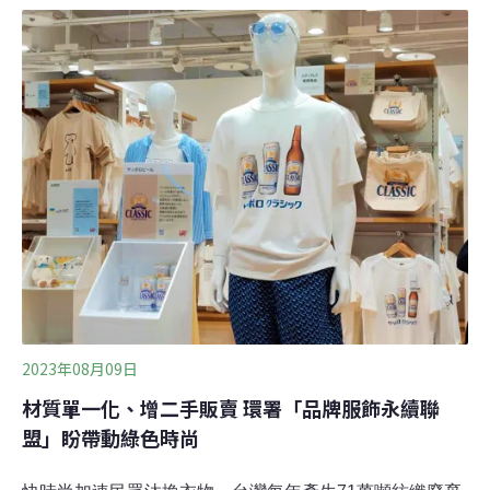
型成智慧分選廠，接軌後端再利用技術。傳統舊衣回收難
辨比例 不易接軌化學處理技術紡織業佔全球排碳總量
10%，如何推動服飾循環成為各國必考題。環保署表示，
台灣2022年共回收8.2萬噸舊衣，其中有36%做成燃料棒
或直接焚化、22%降級使用。若要達到閉鎖循環，就必須
建立纖維再生體系，把服飾做成再生料。環保署昨（10）
日舉行「舊衣回收材質定量鑑別分選設備及運作補助要
點」草案座談會。遠東新化纖總部協理黃全億表示，台灣
纖維再生技術成熟，但多數回收商仍停留在傳統人工分
選，難以辨識衣服成分比例，不利後端處理。黃全億解
釋，常見的物理法熔融必須使用100%聚
2023年08月09日
材質單一化、增二手販賣 環署「品牌服飾永續聯
盟」盼帶動綠色時尚