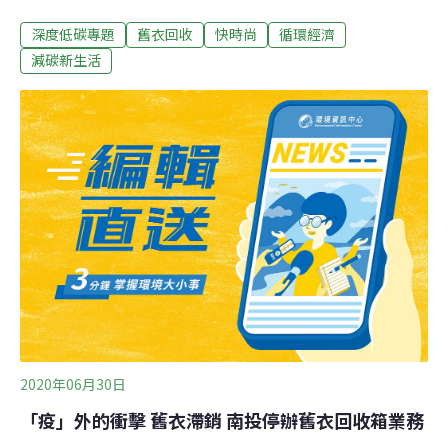
織品混合再製成回收布料，最後8%無法利用的布料再送進
深度低碳專題
舊衣回收
快時尚
循環經濟
焚化爐燃燒發電。近年來因為快時尚的普及，台灣舊衣回
收量爆增，而收購價格卻直直落。台灣每年回收約6萬噸
減碳新生活
舊衣，與台灣國土面積相當的瑞士每年回收約5萬噸。舊
衣回收在瑞士又是如何執行呢？瑞士最大舊衣回收機構 衣
服、包包、鞋子全都收瑞士每年回收的織品裡，有超過
75%由Texaid [1] 回收，Texaid公司由6個慈善機構與一家
專業回收公司共同組成。Texaid將全國各地收到的舊衣送
於中部城市Schattdorf的回收廠進行分類，員工先初步分出
兩部份，一半由Texaid處理，另一半則販售給第三方回收
廠處理。
2020年06月30日
「疫」外的衝擊 舊衣滯銷 南投停辦舊衣回收箱業務