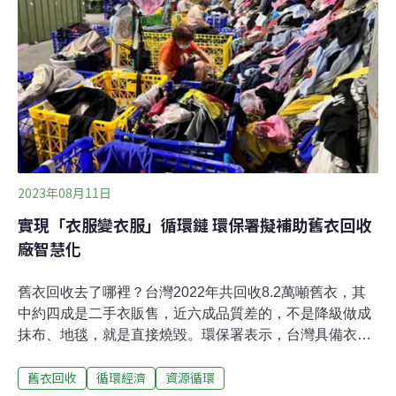
用一次便束之高閣。據《BBC》報導，德里市和斯特拉班
區議會（Derry City and Strabane District Council）發起
一項「服裝交換商店」（Costume swap shop）活動，在
議會辦公室、市政廳、回收中心、劇院接待處等地點放置
萬聖節服飾捐
2023年08月11日
實現「衣服變衣服」循環鏈 環保署擬補助舊衣回收
廠智慧化
舊衣回收去了哪裡？台灣2022年共回收8.2萬噸舊衣，其
中約四成是二手衣販售，近六成品質差的，不是降級做成
抹布、地毯，就是直接燒毀。環保署表示，台灣具備衣物
再生技術，但衣服成分複雜，傳統回收無法妥善分選，導
舊衣回收
循環經濟
資源循環
致再利用不易。環保署也將推出補助，鼓勵舊衣回收商轉