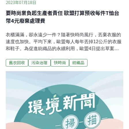
2023年07月18日
要時尚業負起生產者責任 歐盟打算預收每件T恤台
幣4元廢棄處理費
衣櫃滿滿，卻永遠少一件？隨著快時尚風行，丟棄衣服的
速度也加快。平均下來，歐盟每人每年丟掉12公斤的衣服
和鞋子。為促進紡織品的永續利用，歐盟4日提出草案，
要求生產者預付廢棄管理費，預估約每件T恤約0.12歐元
舊衣回收
污染治理
快時尚
紡織品
（約台幣4元），隨著回收與處理的難易而異。這是歐盟
2030年紡織品循環利用目標的一部分，相關法規還包括禁
止業者銷毀未售出的服裝、建置紡織品廢棄物回收系統、
管理不實的綠色標籤等。以更強硬的法規管制過去少被管
理的紡織品問題。快時尚也加快廢棄 歐盟要生產者付費
Zara，H&M的成功，帶動SHEIN、Boohoo等更多快時尚
品牌湧入市場，以流行、便宜吸引消費者。不僅購買量上
升，汰換跟廢棄速度也變快。從製作所需的原料、水、
電，到廢棄處理，都對環境造成壓力。歐洲環保署
（EEA）2019年統計，歐盟每年每人的服裝、鞋類和家用