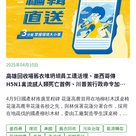
球隊業務企畫副理林軒睿肯定的表示。樂天桃猿棒球隊近
年來辦理「永續趴」主題日活動，將環保議題帶入球場。
台大創新設計學院SP0RTZ研究團隊14日舉辦第三屆「溝
通淨零，運動先行！」論壇，走入桃園棒球場，邀請桃園
市環保局官員、樂天桃猿棒球隊代表、氣候學者等產官學
界代表，分享淨零行動經驗，並探討如何設計更好的永續
溝通模式。永續趴是如何開始的？桃園市政府
2025年04月10日
高雄回收場舊衣堆坍塌員工遭活埋、墨西哥傳
H5N1禽流感人類死亡首例、川普簽行政命令加速
煤炭開採
4月9日國產材推廣里程碑 花蓮高農首用在地柳杉木課桌椅
花蓮高農率花蓮各校之先，與林保署花蓮分署合作，採用
在地疏伐的國產柳杉木材，委由工廠製造學生課桌椅，希
望起示範作用，不僅校園設備升級，更是國產材推廣重要
墨西哥
煤炭
美國
舊衣回收
污染治理
能源轉型
里程碑。林業及自然保育署花蓮分署長黃群策接受媒體聯
訪表示，柳杉材質較穩定，30、40年前種植的樹木，現在