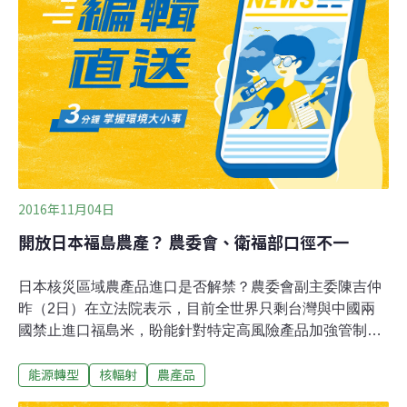
濟發展帶來機遇。
2016年11月04日
開放日本福島農產？ 農委會、衛福部口徑不一
日本核災區域農產品進口是否解禁？農委會副主委陳吉仲
昨（2日）在立法院表示，目前全世界只剩台灣與中國兩
國禁止進口福島米，盼能針對特定高風險產品加強管制，
而非對區域全數管制。衛福部長林奏延昨天在立法院備詢
能源轉型
核輻射
農產品
時則斬釘截鐵地說：「絕不拿國人健康當談判籌碼。」近
期不斷傳出農委會將重新開放日本福島核災區農產品，時