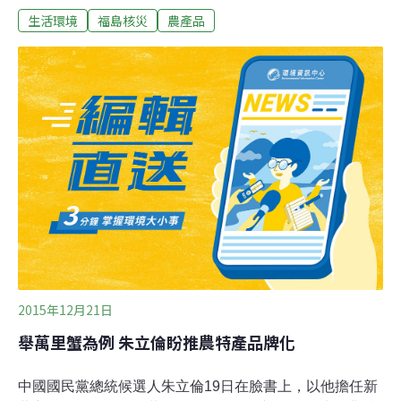
生活環境
福島核災
農產品
農產品解禁銷往台灣一事有初步默契。宣布的時間點可能
在11月，正式開放的時間，則可能在2017年初。除了福島
等五縣農產品解禁，我國也將有若干水果可望增列為外銷
日本的項目。 衛福部食藥署長姜郁美指出：「目前沒有開
放時間表。」但日方要求殷切，不斷希望我開放進口，食
藥署持續規畫開放後的管理措施，除了需附產地與輻射量
合格的雙證明，一旦開放，初步將優先開放養殖農產品。
姜郁美解釋，核災區有原子塵掉落土壤的風險，野生竹
筍、茶葉等農產品，輻射風險高於室內栽種及養殖的農產
品，一旦開放，可能先以養殖農產品為主。 但姜郁美也強
調，這些都還沒有定案，依行政程序，食藥署接獲高層指
示後，必須再度評估日本核災五縣食品的安全
2015年12月21日
舉萬里蟹為例 朱立倫盼推農特產品牌化
中國國民黨總統候選人朱立倫19日在臉書上，以他擔任新