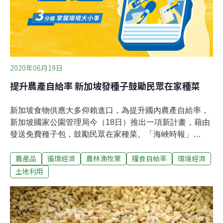
高達22%。法國是全球第五大的小麥出口國，葡萄酒跟麥
芽出口更是世界第一。近年來法國推行有機耕種農地，有
機耕地面積為全歐洲第一。那為何在泱泱農
2020年06月19日
提升農產自給率 新加坡發種子鼓勵民眾在家種菜
新加坡食物供應大多仰賴進口，為提升國內農產自給率，
新加坡國家公園管理局今（18日）推出一項新計畫，藉由
發送免費種子包，鼓勵民眾在家種菜。「海峽時報」
（The Straits Times）報導，這項「食用園藝計畫」
農產品
循環經濟
農林漁牧業
糧食自給率
環境經濟
（Gardening with Edibles）響應新加坡「30．30願
景」，以達到本地生產農產品在2030年前可滿足新加坡民
土地利用
眾30％營養需求的目標。另一方面，國家公園管理局也規
劃逐步擴大島上社區園圃（community gardens）的數
量，希望將目前1500個社區園圃及1000個位於公園中的種
菜空間在2030年前，雙雙提升至3000個。除了鼓勵民眾在