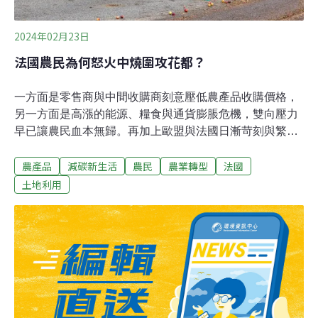
2024年02月23日
法國農民為何怒火中燒圍攻花都？
一方面是零售商與中間收購商刻意壓低農產品收購價格，
另一方面是高漲的能源、糧食與通貨膨脹危機，雙向壓力
早已讓農民血本無歸。再加上歐盟與法國日漸苛刻與繁瑣
的環境法規，最終導致農民憤而上街、圍攻花都。2024年
農產品
減碳新生活
農民
農業轉型
法國
1月底到2月初，法國85個省份、超過7萬2000名憤怒的農
畜牧業者，發起了一場聲勢浩大、為期兩週的「包圍首
土地利用
都」運動。他們開著大型曳引機與大卡車擋住進入巴黎的
主要交通幹道，用廢棄輪胎與牧草當路障，阻止農產品運
進首都。有些農民更走上巴黎街頭示威抗議，掛上抗議標
語，並在各地政府機關前潑撒水肥、傾倒肥料。法國除了
生產高科技機械、飛機與昂貴的精品外，更是歐盟第一大
的農產品生產國。產物包含玉米、小麥、油菜與各式蔬菜
等，以及豐富的乳製品與肉類，農畜牧產品佔歐盟總產值