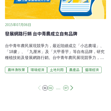
2015年07月06日
發展網路行銷 台中青農成立自有品牌
台中青年農民展現競爭力，最近陸續成立「小志農場」、
「18麥」、「九厘米」及「大甲香芋」等自有品牌，研究
種植技術及發展網路行銷。台中青年農民展現競爭力，大
甲雜糧產銷班第一班中有4名青農曾獲選為農委會百大青
農林漁牧業
環境經濟
土地利用
農產品
循環經濟
農，分別為種植美濃瓜和番茄的莊國志、種南瓜和芋頭的
柯朝元、種水稻和小麥的馬聿安，以及種水稻、紅豆、黑
豆的林佑俊。林佑俊在大里種植紅豆，傳統採收紅豆前會
使用落葉劑，但易農業殘留產生危害，他摒除這項作法，
......
01
02
07
改用肥料尿素將葉片燙傷，以方便採收。馬聿安則是中興
大學生物產業機電工程學博士班候選人，但他一心想從事
與農有關的工作，因此轉換跑道種水稻和小麥，將所學奉