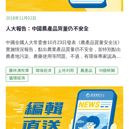
2018年11月02日
人大報告：中國農產品質量仍不安全
中國全國人大常委會10月23日發表《農產品質量安全法》
實施情況報告，點出農業產品質量仍不安全，並特別點出
農產地污染、農藥使用等問題。不過，有環保專家認為，
農產品安全牽涉甚廣，需從更宏觀角度檢視。《農產品質
農林漁牧業
環境經濟
土地利用
農產品
中國新聞
量安全法》早在2006年底已實施，但據實施情況報告指，
相關法規在實施過程中仍出現很多問題，包括農產品產地
循環經濟
環境污染形勢仍很嚴峻、農業投入品使用管理還很不規
範、農產品質量安全監管體制機制還有待進一步完善等
等。