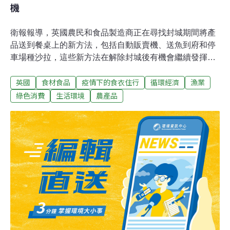
機
衛報報導，英國農民和食品製造商正在尋找封城期間將產
品送到餐桌上的新方法，包括自動販賣機、送魚到府和停
車場種沙拉，這些新方法在解除封城後有機會繼續發揮效
益。雖然新鮮食材需求旺盛，許多英國農民仍受到武漢肺
英國
食材食品
疫情下的食衣住行
循環經濟
漁業
炎（COVID－19）疫情影響。封城前，所有的餐飲消費中
有一半是外出購物或用餐，要改掉在大型餐飲集團和零售
綠色消費
生活環境
農產品
商購買食物的習慣並不容易。但是，也有些農民和食品業
者發現新的商機，還能友善環境、創造利潤，可能鼓勵更
多的人仿效。自助販賣機銷售額增長五倍 部分販賣附近農
民的農產品兩年前，來自阿伯丁郡因弗里裡（Inverurie）
的尼爾．史蒂芬（Neil Stephen）投資了自助販賣機，賣
農家自製起司、他母親自己烘烤的脆餅、肉、全雞、新鮮
水果和蔬菜等各種食品。這個靈感來自他的祖父。史蒂芬
祖父在1970年代後期，會將獨輪車放在家裡農場的門口，
裡面裝滿了蘿蔔和白菜，旁邊放一個良心付款箱。現在，
史蒂芬的投資正