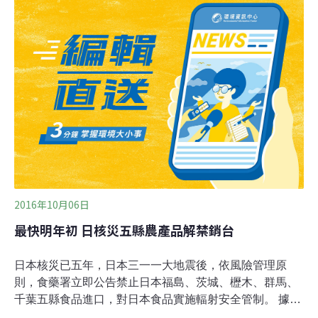
代力量立委徐永明昨在立法院經濟委員會詢問是否要解禁
銷台？除核災區域外，其他地區是否也有鬆綁？陳吉仲答
詢表示，對所有日本食品檢驗絕對會公開透明，世界各國
對日本農產品採取措施，是針對高風險產品進行管制，我
國是對福島等五縣農產品全數管制，對其他各縣農產品則
採產地證明與輻射安全證明的雙證制度。陳吉仲表示，目
前只剩兩個國家禁止福島農稻米，就是我國與中國，但他
認為這應回歸理性及食品安全角度來談，如野生動植物較
易有輻射，這部分就全都不應進口。陳吉仲說，開放進口
與否，農委會仍在進行風險溝通及意見彙整中，台灣應該
2016年10月06日
最快明年初 日核災五縣農產品解禁銷台
日本核災已五年，日本三一一大地震後，依風險管理原
則，食藥署立即公告禁止日本福島、茨城、櫪木、群馬、
千葉五縣食品進口，對日本食品實施輻射安全管制。 據了
解，日方代表近日曾與我相關部會官員會面，雙方就福島