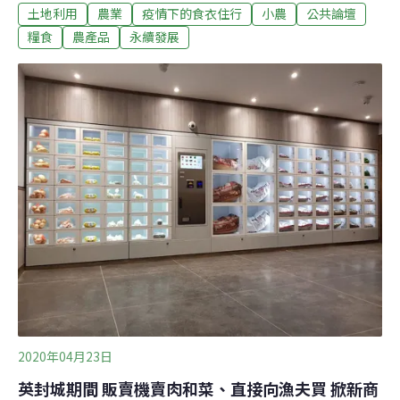
土地利用
農業
疫情下的食衣住行
小農
公共論壇
下一波影響台灣國家安全的重要因子。我們尤其需要的思
維是：疫情對於農業或食物的發展來說，絕非是短期性、
糧食
農產品
永續發展
到疫情結束便可以解決的，它所帶來的衝擊與影響是「持
續性的」。這也是為什麼在歐盟、美國、日本等國家，已
經開始針對「後疫情時期」（Post-coronavirus era）下的
農業發展進行各種策略的擬定，因為在這種持續性的影響
之下，我們所需要面對的是既有生產體系、貿易體系，以
及消費行為的總體轉變。更直白來說，武漢肺炎後的時
代，終結的是過去數十年全球農業的政經發展情境。倘若
我們進一步回顧「International Food Policy Research
Institute（IFPRI）」、「Inte
2020年04月23日
英封城期間 販賣機賣肉和菜、直接向漁夫買 掀新商