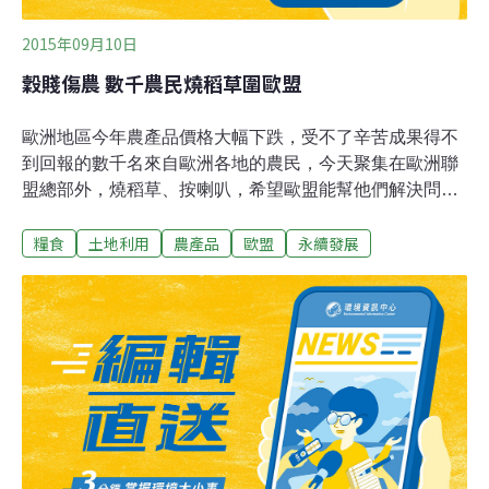
2015年09月10日
穀賤傷農 數千農民燒稻草圍歐盟
歐洲地區今年農產品價格大幅下跌，受不了辛苦成果得不
到回報的數千名來自歐洲各地的農民，今天聚集在歐洲聯
盟總部外，燒稻草、按喇叭，希望歐盟能幫他們解決問
題。歐盟各國農業部長今天（7日）在布魯塞爾集會，討
糧食
土地利用
農產品
歐盟
永續發展
論解決農產品價格偏低問題。超過5000名來自比利時、法
國、德國、英國等地的農民，也趁此機會包圍歐盟，希望
歐盟能協助他們度過難關。這群開著拖曳機、或是徒步抵
達歐盟總部前的農民，在歐盟總部前的小廣場向員警噴稻
草屑，並加以焚燒，抗議歐盟對農產品，特別是豬肉、牛
奶價格大幅下跌，導致農民入不敷出的痛苦不為所動。農
民德威迪（Eddy De Wydde）表示，這波農產品價格下跌
固然是因為歐盟制裁俄羅斯，導致俄羅斯禁止歐盟農產品
進口有關，但這是政治問題，不該讓無辜農民來承擔後
果。