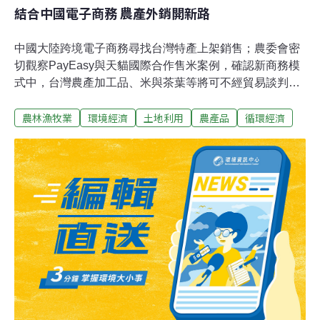
結合中國電子商務 農產外銷開新路
中國大陸跨境電子商務尋找台灣特產上架銷售；農委會密
切觀察PayEasy與天貓國際合作售米案例，確認新商務模
式中，台灣農產加工品、米與茶葉等將可不經貿易談判，
拓展外銷商機。PayEasy與天貓國際合作銷售台灣米的案
農林漁牧業
環境經濟
土地利用
農產品
循環經濟
例受關注，一開始是因為米是主要糧食，出口除需取得出
口許可，總量也必須控管，以免危及國家糧食安全。而據
農委會農糧署表示，全國水稻栽種面積27萬公頃，年產
130萬公噸糙米，政府設定每年糙米外銷量上限為10萬公
噸。現況每年外銷白米量約4000、5000公噸，換算回糙米
約6000公噸，主要外銷中國大陸、香港、新加坡、加拿大
及美國，離規定量還有一段距離。PayEasy副總經理陳中
興並說，若消費者網購單筆產品應納稅額在人民幣50元以
下，還可免繳；換言之，當所買商品是人民幣100元，本
應扣稅人民幣10元，可免除；若買價是人民幣500元，則
需繳人民幣50元。他說明，對中國大陸官方來說，發展跨
境電商