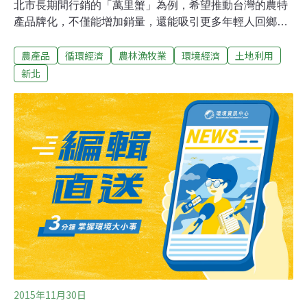
北市長期間行銷的「萬里蟹」為例，希望推動台灣的農特
產品牌化，不僅能增加銷量，還能吸引更多年輕人回鄉務
農。他說，萬里蟹其實就是大家熟知的花蟹、三點蟹和石
農產品
循環經濟
農林漁牧業
環境經濟
土地利用
蟳，台灣的海蟹有超過八成來自萬里，為了增加銷量、拓
展市場，新北市政府將海蟹品牌化，透過行銷打響了「萬
新北
里蟹」的名號。他表示，人潮多了，商機就來了，甚至連
漁村的景觀也悄悄改變，年輕人願意回鄉捕蟹，或運用網
路科技，結合文創，讓品牌加值化，每年，萬里蟹就能創
造新台幣數億元的商機。朱立倫說，台灣許多農產品也有
這種潛力，台南的芒果、台東的釋迦、屏東的蓮霧，若將
這些農特產品牌化，透過行銷提升知名度，不僅能增加銷
量，拓展外銷市場，也會吸引更多年輕人回鄉務農。
2015年11月30日