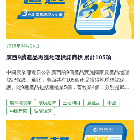
2018年04月25日
廣西9農產品再獲地理標誌商標 累計105項
中國農業部近日公告廣西的9個產品實施國家農產品地理
登記保護。至此，廣西共有105個產品獲得地理標誌保
護。此9種產品包括種植業5個，畜牧業4個，分別是武鳴
砂糖桔、田林靈芝、龍勝紅糯、桂林葡萄、北流荔枝、八
農林漁牧業
環境經濟
土地利用
農產品
中國
步南鄉鴨、德保矮馬、平果桂中花豬、欽州石斑魚。廣西
農業廳綠色食品辦公室表示，這些產品來源於特定地域，
中國新聞
循環經濟
優越的自然環境和獨特的生產方式，並融入當地人文歷史
造就了特別的產品品質。據不完全統計，帶有地理標誌商
標的農產品價格雖然普遍比同類產品價格高出20%～
90%，但在給消費者提供優質產品的同時，也給當地的經