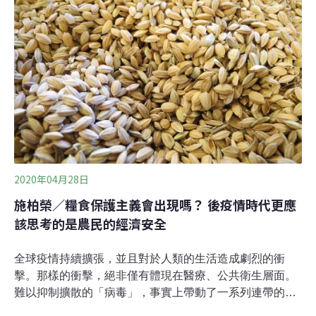
家種菜，新加坡也開放更多空間供務農業者使用，預計今
年稍晚有9個多層停車場的頂樓將改造為農場，加入國內
生產農作物的行列。
2020年04月28日
施柏榮／糧食保護主義會出現嗎？ 後疫情時代更應
該思考的是農民的經濟安全
全球疫情持續擴張，並且對於人類的生活造成劇烈的衝
擊。那樣的衝擊，絕非僅有體現在醫療、公共衛生層面。
難以抑制擴散的「病毒」，事實上帶動了一系列連帶的衝
擊與影響，並且也將衝擊到農業、食物體系，它可能成為