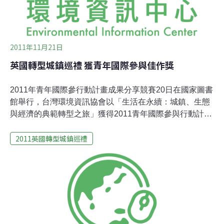
2011年11月21日
英國轉型城鎮巡禮 獲青年國際參與佳作獎
2011年青年國際參行動計畫成果分享競賽20日在國家圖書
館舉行，台灣環境資訊協會以「生活在永續：城鎮、生態
與經濟的典範轉型之旅」獲得2011青年國際參與行動計畫
組佳作獎，以議題獨特性及後續行動力受到評審肯定。由
2011英國轉型城鎮巡禮
行政院青年輔導委員會主辦、中國青年創業協會總會承辦
的「青年國際行動成果分享會」，主要目的是為了鼓勵青
年藉由國際行動的參與，將海外交流的見聞具體落實於國
內，進而持續耕耘國際間的合作關係。台灣環境資訊協會
自95年開始，年年皆獲得青輔會的青睞得以執行國際參訪
行動，今年更是繼去年以「永續建築參訪計畫」得獎後再
度奪獎。青年國際行動分為青年NPO海外實習組、補助青
年海外實習組、國際參與行動組共三組。以國際參與行動