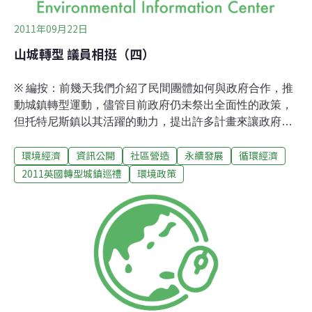
2011年09月22日
山城轉型 議員相挺（四）
※ 編按：前幾天我們介紹了民間團體如何與政府合作，推
動城鎮轉型運動，儘管目前政府仍未祭出全面性的政策，
但托特尼斯鎮以其活躍的動力，提出許多計畫來讓政府跟
進，像是為了降低依賴石油，推行各項鼓勵騎乘腳踏車的
環境經濟
資訊公開
社區營造
永續發展
循環經濟
友善建設與服務，或是利用栽種植物，做為生產在地食物
的同時，也達到治療精神疾病的功效。想知道還有哪些有
2011英國轉型城鎮巡禮
環境政策
趣的計畫嗎？且看本日專欄。如何朝永續更進一步？羅勃
表示，儘管目前區議會方面未有全盤政策，但他個人希望
日後能再強化在地食物、在地能源、輔導在地企業透過廢
棄物回收再利用來發展新商機、綠色交通等面向的工作，
並對區議會〈托特尼斯願景聲明〉中提到的，透過住屋隔
熱節能來達成永續低碳社區的目標寄予厚望。議會目前正
與社區團體共同發展托特尼斯鎮的永續交通運輸計畫。因
為眾多社區團體（像是TTT）在這方面進行倡議，地方政