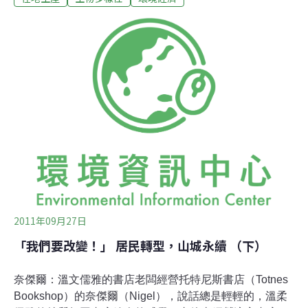
暢聊到底什麼是轉型城鎮，以及轉型城鎮對他們帶來的影
響。我們看到這些充滿活力的人如何透過相互連結，共同
營造出一個更好的家園。城鎮對他們來說就像個實驗室，
各種不同的綠點子都可在這找到志同道合的朋友來一起實
踐。對山城中的居民來說：改變，俯拾即是。而在台灣，
正如英國，有很多新的改變的契機正在各地興起：是做好
居家節能、是加入生態解說的工作，或是挽起袖子，做一
介貼體土地的城市農夫等等。在系列專欄的尾聲，轉型城
鎮網絡的兩位共同發起人Ben Brangwyn以及Naresh
Giangrande將和我們分享更
2011年09月27日
「我們要改變！」 居民轉型，山城永續 （下）
奈傑爾：溫文儒雅的書店老闆經營托特尼斯書店（Totnes
Bookshop）的奈傑爾（Nigel），說話總是輕輕的，溫柔