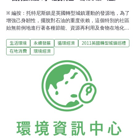
※ 編按：托特尼斯鎮是英國轉型城鎮運動的發源地，為了
增強己身韌性，擺脫對石油的重度依賴，這個特別的社區
始無前例地進行著各種節能、資源再利用及食物在地化的
計畫。參與行動者從地方政府議員至鎮上商家，繼上週專
生活環境
永續發展
循環經濟
2011英國轉型城鎮巡禮
訪了議員羅勃．芬特，瞭解民間草根運動如何由下而上，
促使政府加入改變行列。本週我們將帶著大家，信步走訪
在地消費
環境經濟
在地居民和商家，看看他們怎麼響應轉型城鎮的計畫，而
讓他們決定「改變」原有生活型態的動機又是什麼呢？托
特尼斯鎮是個極具知名度的度假山城，擁有蔥綠山丘與湖
光美色、旺盛的旅遊人潮、熱鬧精彩的商家之外，它最迷
人之處是在地深植的人氣氛圍，如果說托特尼斯鎮的特產
是轉型運動、那麼製作這項特產的師傅就是全體居民，上
從議會政府、乃至草根團體再到社區居民，在有形無形中
淋漓盡致地發揮了「人味兒」。外地人初次面對這項獨特
的轉型特產時，只需放慢腳步、放開心胸就能感受其廣大
無比的力量，踏訪托特尼斯鎮的短短幾天內，居民們的