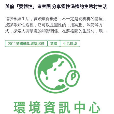
英倫「耍韌性」考察團 分享靈性洗禮的生態村生活
追求永續生活，實踐環保概念，不一定是硬梆梆的講座、
授課等知性途徑，它可以是靈性的，用冥想、吟詩等方
式，探索人與環境的和諧關係。在蘇格蘭的生態村，環境
資訊協會「英倫耍韌性」考察團隊，昨天在座談會中分享
2011英國轉型城鎮巡禮
英國
生活環境
上述觀察。為了瞭解英國社區如何轉型，邁向「城鎮韌
性」，以低碳生活因應能源吃緊與氣候變遷的未來，「英
倫耍韌性」考察團隊遠赴歐陸彼岸，進行為期三周的考察
後，昨天下午兩點鐘在洪健全文教基會舉辦了一場「英倫
團團轉，永續家園好有型」的免費座談，雖然下了一場
雨，仍舊吸引不少民眾到場聆聽。據團隊成員、環境資訊
協會專案執行蔡錫昌介紹，在蘇格蘭的芬霍恩生態村
（Findhorn Eco-Village），住著五百位人口，他們以心靈
淨化為出發，用靜默、冥想、傾聽內在聲音等方式來感受
自己，再發展出一套與自然環境相處的另類哲學。另一個
轉型城鎮萊特斯頓（Leytonstone）的居民，也會安排透過
影片、詩歌朗誦、聊天飲酒等