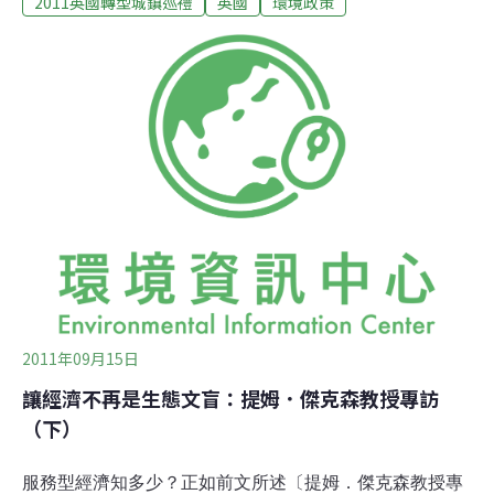
2011英國轉型城鎮巡禮
英國
環境政策
質，在新時代脈絡下走出了與大都會不同的獨特道路。英
國廣播公司（British Broadcast Channel, BBC）為突顯出
現代英倫城鎮的重要性，特別與地理學家尼古拉斯．克雷
恩（Nicholas Crane）錄製四部關於城鎮的紀錄片。從城
鎮的過去（神話與歷史）、現在與未來展望等視角，逐一
探索四個獨具特色的城鎮。托特尼斯鎮（Totnes），恰是
這系列紀錄片的最後一部，正在進行式中的轉型城鎮運動
自然成為眾人目光焦點。而在這部紀錄片公開播出後一週
後，台灣環境資訊協會參訪團隊再度造訪了轉型城鎮運動
的發源地托特尼斯鎮（Totnes），試圖探索形塑這個城鎮
的多元力量。在參訪的過程中，除了專訪轉型城
2011年09月15日
讓經濟不再是生態文盲：提姆．傑克森教授專訪
（下）
服務型經濟知多少？正如前文所述〔提姆．傑克森教授專