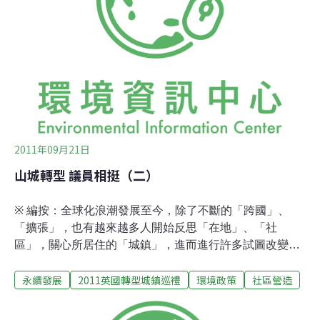
斯區議員，羅勃．芬特先生坦白表示，嚴格來說地方政府
並未對氣候變遷法案或是類似努力有任何明顯、積極的作
為，相關工作（不論是因應氣候變遷或是因應其他環保議
題）皆由在地社區團體（不只是轉型城鎮小組這個團體，
還包含鎮上其他活躍的團體）主動發起。而當這些團體與
向地方政府提出合作需求，大多時候政府相關單位都會
2011年09月21日
山城轉型 議員相挺（二）
※ 編按：全球化浪潮發展至今，除了不斷的「跨國」、
「擴張」，也有越來越多人開始反思「在地」、「社
區」，關心所居住的「城鎮」，進而進行許多試圖改變現
況的行動。昨天我們介紹了轉型城鎮托特尼斯的歷史背景
永續發展
2011英國轉型城鎮巡禮
環境政策
社區營造
和現況，並透過與區議員羅勃．芬特的對談，瞭解政府如
何支持這個民間發起的草根運動。而究竟轉型城鎮運動要
改變的是什麼？他們又是怎麼推行這些改變的計畫呢？請