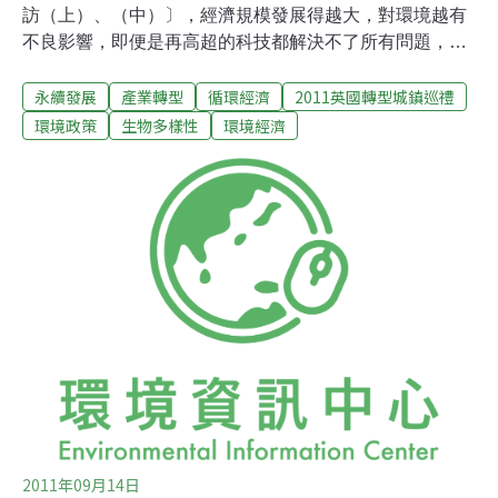
訪（上）、（中）〕，經濟規模發展得越大，對環境越有
不良影響，即便是再高超的科技都解決不了所有問題，因
此未來的經濟除了以低物質吞吐為發展目標外，提姆．傑
永續發展
產業轉型
循環經濟
2011英國轉型城鎮巡禮
克森教授還提到發展「服務型經濟」（service-based
economy）的必要性。究竟什麼是服務型經濟？金融服
環境政策
生物多樣性
環境經濟
務、知識經濟、雲端科技等是現代高度資本主義化的服務
型經濟，這些乍看之下輕飄飄、不帶半分重量、似乎只需
透過操作鍵盤、滑鼠與電腦螢幕，即可提供的「服務」，
在許多人眼中是高度發展的象徵，但看在提姆．傑克森教
授的眼中卻不是這麼回事。
2011年09月14日