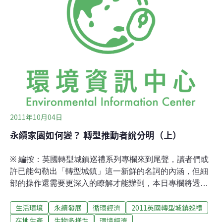
它的含意就變成：面對氣候變遷與石化能源短缺衝擊，城
鎮如何能在跨國經濟、物流系統癱瘓（因液態石化能源缺
乏，過高的能源價格讓企業沒有能力如以往一般，輕易將
商品送達超市等商店供顧客消費）後仍能維持一定水準的
持存能力。所以，到底該怎樣建立起城鎮的韌性？Ben
說：「讓生產更靠近住家、讓消費更靠近住家、讓資源回
收更靠近家、讓度假休閒更靠近家」，以簡
2011年10月04日
永續家園如何變？ 轉型推動者說分明（上）
※ 編按：英國轉型城鎮巡禮系列專欄來到尾聲，讀者們或
許已能勾勒出「轉型城鎮」這一新鮮的名詞的內涵，但細
部的操作還需要更深入的瞭解才能辦到，本日專欄將透過
轉型城鎮兩位共同發起人的訪談，與讀者們分享「如何改
生活環境
永續發展
循環經濟
2011英國轉型城鎮巡禮
變」的經驗與秘訣。在托特尼斯這個寧靜山城中，我們跟
南漢斯區議員羅勃．芬特先生以及許多城鎮中的小商家們
在地生產
生物多樣性
環境經濟