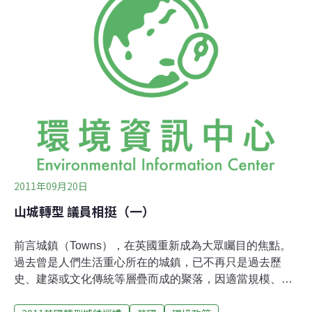
看本日專欄。轉型城鎮運動改變了什麼？過去人們要改變
環境的方式，要不透過個人經營自己的小生活圈，做好像
是資源回收的工作、隨手關燈之類的動作，要不就是透過
集體抗議、希望政府相關單位能做些事情來改變事態，但
不論是哪種似乎都很難看到實質上的效果：個人層次效果
太微弱、訴諸政府採取行動卻又緩不濟急。究竟要怎樣做
才能「有效地」改變？
2011年09月20日
山城轉型 議員相挺（一）
前言城鎮（Towns），在英國重新成為大眾矚目的焦點。
過去曾是人們生活重心所在的城鎮，已不再只是過去歷
史、建築或文化傳統等層疊而成的聚落，因適當規模、與
環境有密切連結、居民具高度凝聚意識，勇於嘗試等特