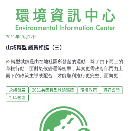
府決定撥出一百萬英鎊投資發展在地交通運輸，以支持建
立社區公車網絡、印度機動三輪計程車（rigsh
2011年09月22日
山城轉型 議員相挺（三）
※ 轉型城鎮是由在地社團所發起的運動，除了由下而上的
草根行動，面對氣候變遷等衝擊，其實更需政府部門由上
而下的政策主導或配合，才能順利推行更完整、面向更廣
的轉型計畫。在托特尼斯鎮，官方如何跟民間相互配合？
永續發展
2011英國轉型城鎮巡禮
環境政策
資訊公開
民間社團又如何才能影響政府呢？請見本日專欄。地方議
會：形塑與協助轉型城鎮的角色正如之前專訪蘇芮大學提
社區營造
姆．傑克森教授（上、下）所提出的，若政府能有一套脈
絡完整、涵蓋各面向（諸如：食物、能源、水資源、交通
運輸、商業貿易等)的永續發展政策，將更能統整不同
NGO或社區團體在這方面的貢獻，發揮更高效益。但南漢