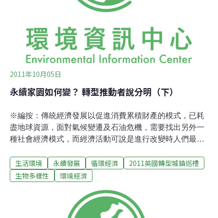
組為例，4月中旬時從眾多計畫中初選出14個行動計畫並
補助經費輔以執行，10月初進行複選選出8項入圍，再經
由成果發表會的激烈決選，層層考驗評選出績優與佳作獎
各二名。入圍計畫主題性涵蓋多元，
2011年10月05日
永續家園如何變？ 轉型推動者說分明（下）
※編按：傳統經濟發展以促進消費累積財產的模式，已耗
盡地球資源，面對氣候變遷及石油危機，需要找出另外一
種社會經濟模式，而經濟活動可說是進行改變時人們最關
注的問題，。本日專欄中，轉型城鎮共同發起人Ben
生活環境
永續發展
循環經濟
2011英國轉型城鎮巡禮
Brangwyn將分享何謂「韌性」，並闡述非傳統經濟之內
涵，或許可為「要是不像現在這樣，我們還有錢賺嗎？」
生物多樣性
環境經濟
創造思考空間。韌性 ≠ 傳統經濟發展「韌性」
（resilience）是生物學上的說法，指生態系統遇到外力衝
擊後，回復原狀態所需的時間與能量。用在轉型城鎮上，