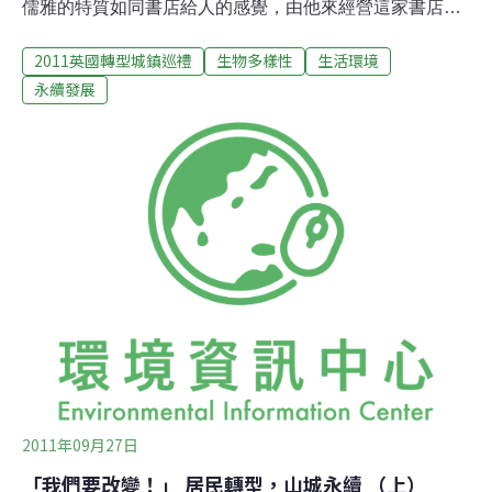
儒雅的特質如同書店給人的感覺，由他來經營這家書店就
像是最佳代言人。他是美國人，5年前隨著妻子來到這個
2011英國轉型城鎮巡禮
生物多樣性
生活環境
小鎮並定居，因為單純喜歡書籍，便開設了書店且專心致
力地經營。他認為托特尼斯是個很好的地方，是個大小適
永續發展
中的城鎮，因此想嘗試改變運動，這樣的規模恰好適當，
而5年來也明顯地感覺到城鎮的變化，看見了成長，也看
到了街道的逐漸熱鬧。在書局中，我們觀察到特別設置了
「綠色生活專櫃」（Green Living） ，其中專門擺放綠色
素養類書籍，舉凡教人如何管理花園、永續食物指導書
籍、養蜂手冊等等，更在其中看到了轉型網絡組織
（Transition Network）出版的系列書籍，如《Transition
Handbook》、《Local Food》、《Local Money》……。
針對這點，奈傑
2011年09月27日
「我們要改變！」 居民轉型，山城永續 （上）