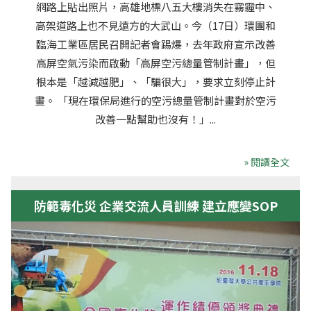
網路上貼出照片，高雄地標八五大樓消失在霧霾中、
高架道路上也不見遠方的大武山。今（17日）環團和
臨海工業區居民召開記者會踢爆，去年政府宣示改善
高屏空氣污染而啟動「高屏空污總量管制計畫」，但
根本是「越減越肥」、「騙很大」，要求立刻停止計
畫。 「現在環保局進行的空污總量管制計畫對於空污
改善一點幫助也沒有！」...
» 閱讀全文
防範毒化災 企業交流人員訓練 建立應變SOP