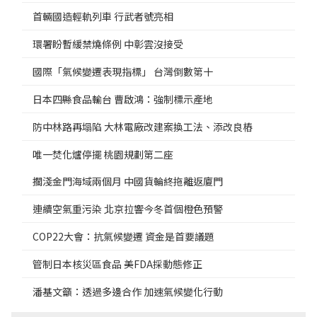
首輛國造輕軌列車 行武者號亮相
環署盼暫緩禁燒條例 中彰雲沒接受
國際「氣候變遷表現指標」 台灣倒數第十
日本四縣食品輸台 曹啟鴻：強制標示產地
防中林路再塌陷 大林電廠改建案換工法、添改良樁
唯一焚化爐停擺 桃園規劃第二座
擱淺金門海域兩個月 中國貨輪終拖離返廈門
連續空氣重污染 北京拉響今冬首個橙色預警
COP22大會：抗氣候變遷 資金是首要議題
管制日本核災區食品 美FDA採動態修正
潘基文籲：透過多邊合作 加速氣候變化行動