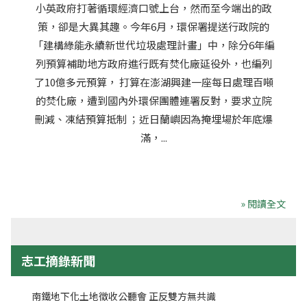
小英政府打著循環經濟口號上台，然而至今端出的政
策，卻是大異其趣。今年6月，環保署提送行政院的
「建構綠能永續新世代垃圾處理計畫」中，除分6年編
列預算補助地方政府進行既有焚化廠延役外，也編列
了10億多元預算， 打算在澎湖興建一座每日處理百噸
的焚化廠，遭到國內外環保團體連署反對，要求立院
刪減、凍結預算抵制 ；近日蘭嶼因為掩埋場於年底爆
滿，...
» 閱讀全文
志工摘錄新聞
南鐵地下化土地徵收公聽會 正反雙方無共識