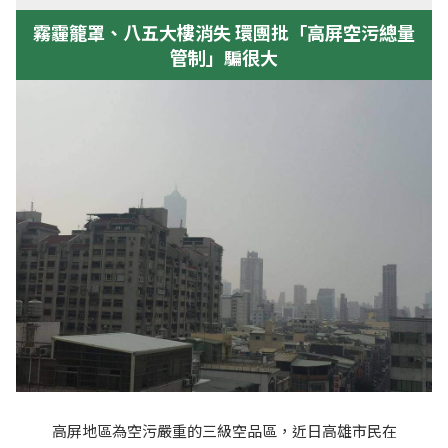
霧霾籠罩、八五大樓消失 環團批「高屏空污總量
管制」騙很大
高屏地區為空污嚴重的三級空品區，近日高雄市民在