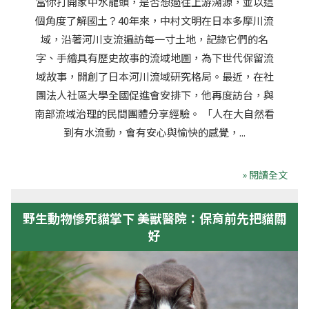
當你打開家中水龍頭，是否想過往上游溯源，並以這
個角度了解國土？40年來，中村文明在日本多摩川流
域，沿著河川支流遍訪每一寸土地，記錄它們的名
字、手繪具有歷史故事的流域地圖，為下世代保留流
域故事，開創了日本河川流域研究格局。最近，在社
團法人社區大學全國促進會安排下，他再度訪台，與
南部流域治理的民間團體分享經驗。 「人在大自然看
到有水流動，會有安心與愉快的感覺，...
» 閱讀全文
野生動物慘死貓掌下 美獸醫院：保育前先把貓關
好