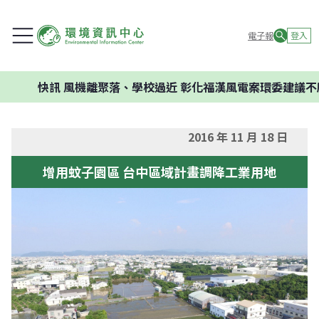
電子報
登入
快訊
風機離聚落、學校過近 彰化福漢風電案環委建議不應開發
2016 年 11 月 18 日
增用蚊子園區 台中區域計畫調降工業用地