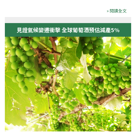
» 閱讀全文
見證氣候變遷衝擊 全球葡萄酒預估減產5%