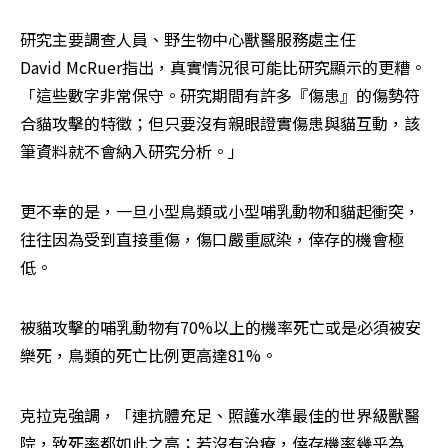
研究主要調查人員、野生物中心獸醫服務處主任
David McRuer指出，真實情況很可能比研究顯示的更糟。
「這些數字非常保守。研究期間有許多『傷患』的傷勢符
合貓攻擊的特徵；但只要沒有親眼證實傷患與貓互動，該
筆資料就不會納入研究分析。」
更不幸的是，一旦小型鳥類或小型哺乳動物和貓起衝突，
往往因為受到直接重傷，傷口嚴重感染，倖存的機會極
低。
被貓攻擊的哺乳動物有70%以上的機率死亡或是必須被安
樂死，鳥類的死亡比例更高達81%。
克拉克強調，「連抗體充足、照護水準最佳的世界級獸醫
院，致死率都如此之高；若沒有治療，倖存機率幾乎為