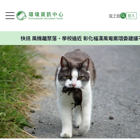
電子報
登入
快訊
風機離聚落、學校過近 彰化福漢風電案環委建議不應