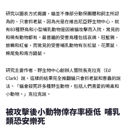
研究以圖表方式揭露，貓並不像部分動保團體和飼主所認
為的，只會抓老鼠，因為光是在維吉尼亞野生物中心，就
有83種野鳥和小型哺乳動物是因被貓攻擊而入院，常見的
和稀有動物都有。最普遍的受害鳥種包括哀鴿、冠藍鴉、
旅鶇和紅雀，而常見的受害哺乳動物有灰松鼠、花栗鼠、
棉尾兔和南方鼯鼠。
研究主要作者、野生物中心創辦人暨院長克拉克（Ed 
Clark）說，這樣的結果完全推翻貓只會抓老鼠和害蟲的說
法。「貓會殺死許多種野生動物，包括人們喜愛的鳴禽和
小動物。」克拉克說。
被攻擊後小動物倖存率極低  哺乳
類恐安樂死