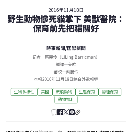
2016年11月18日
野生動物慘死貓掌下 美獸醫院：
保育前先把貓關好
時事新聞
/
國際新聞
記者
—
蔡麗伶（LiLing Barricman）
編譯
—
姜唯
審校
—
蔡麗伶
本報2016年11月18日綜合外電報導
生物多樣性
美國
流浪動物
生態保育
物種保育
動物福利