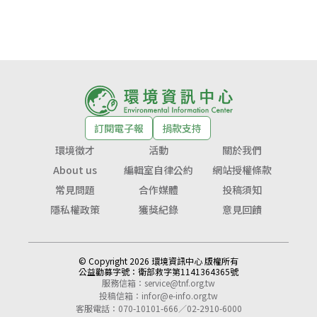
訂閱電子報
捐款支持
環境徵才
活動
關於我們
About us
編輯室自律公約
網站授權條款
常見問題
合作媒體
投稿須知
隱私權政策
獲獎紀錄
意見回饋
© Copyright 2026 環境資訊中心 版權所有
公益勸募字號：
衛部救字第1141364365號
服務信箱：
service@tnf.org.tw
投稿信箱：
infor@e-info.org.tw
客服電話：070-10101-666／02-2910-6000