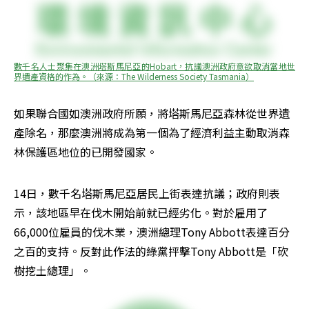
數千名人士聚集在澳洲塔斯馬尼亞的Hobart，抗議澳洲政府意欲取消當地世
界遺產資格的作為。（來源：The Wilderness Society Tasmania）
如果聯合國如澳洲政府所願，將塔斯馬尼亞森林從世界遺
產除名，那麼澳洲將成為第一個為了經濟利益主動取消森
林保護區地位的已開發國家。
14日，數千名塔斯馬尼亞居民上街表達抗議；政府則表
示，該地區早在伐木開始前就已經劣化。對於雇用了
66,000位雇員的伐木業，澳洲總理Tony Abbott表達百分
之百的支持。反對此作法的綠黨抨擊Tony Abbott是「砍
樹挖土總理」。