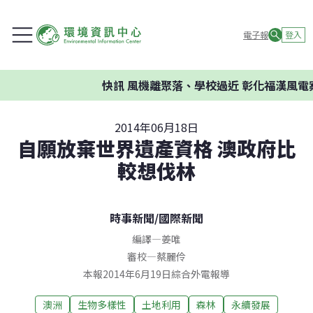
電子報
登入
快訊
風機離聚落、學校過近 彰化福漢風電案
2014年06月18日
自願放棄世界遺產資格 澳政府比
較想伐林
時事新聞
/
國際新聞
編譯
—
姜唯
審校
—
蔡麗伶
本報2014年6月19日綜合外電報導
澳洲
生物多樣性
土地利用
森林
永續發展