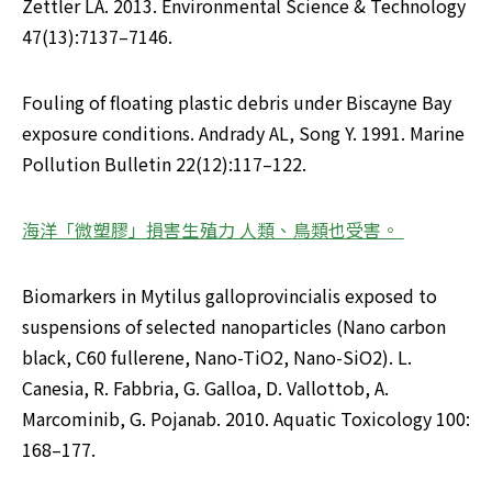
Zettler LA. 2013. Environmental Science & Technology 
47(13):7137–7146.
Fouling of floating plastic debris under Biscayne Bay 
exposure conditions. Andrady AL, Song Y. 1991. Marine 
Pollution Bulletin 22(12):117–122.
海洋「微塑膠」損害生殖力 人類、鳥類也受害。 
Biomarkers in Mytilus galloprovincialis exposed to 
suspensions of selected nanoparticles (Nano carbon 
black, C60 fullerene, Nano-TiO2, Nano-SiO2). L. 
Canesia, R. Fabbria, G. Galloa, D. Vallottob, A. 
Marcominib, G. Pojanab. 2010. Aquatic Toxicology 100: 
168–177.