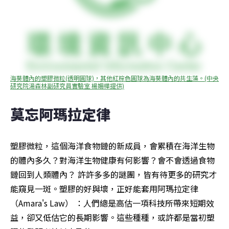
海葵體內的塑膠微粒(透明圓球)，其他紅棕色圓球為海葵體內的共生藻。(中央
研究院湯森林副研究員實驗室 楊姍樺提供)
莫忘阿瑪拉定律
塑膠微粒，這個海洋食物鏈的新成員，會累積在海洋生物
的體內多久？對海洋生物健康有何影響？會不會透過食物
鏈回到人類體內？ 許許多多的謎團，皆有待更多的研究才
能窺見一斑。塑膠的好與壞，正好能套用阿瑪拉定律
（Amara's Law） ：人們總是高估一項科技所帶來短期效
益，卻又低估它的長期影響。這些種種，或許都是當初塑