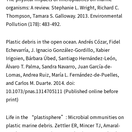
organisms: A review. Stephanie L. Wright, Richard C. 
Thompson, Tamara S. Galloway. 2013. Environmental 
Pollution (178): 483-492.
Plastic debris in the open ocean. Andrés Cózar, Fidel 
Echevarría, J. Ignacio González-Gordillo, Xabier 
Irigoien, Bárbara Úbed, Santiago Hernández-León, 
Álvaro T. Palma, Sandra Navarro, Juan García-de-
Lomas, Andrea Ruiz, María L. Fernández-de-Puelles, 
and Carlos M. Duarte. 2014. doi: 
10.1073/pnas.1314705111 (Published online before 
print)
Life in the “plastisphere”: Microbial ommunities on 
plastic marine debris. Zettler ER, Mincer TJ, Amaral-