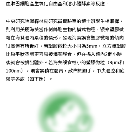
血淋巴細胞產生氧化自由基和溶小體酵素等反應。
中央研究院湯森林副研究員實驗室的博士班學生楊姍樺，
則利用美麗海葵當作刺絲胞生物的模式物種，觀察塑膠微
粒在海葵體內累積的情形，發現海葵誤食塑膠微粒的傾向
很高但有所偏好。若塑膠微粒大小同為5mm，立方體塑膠
比扁平狀塑膠更容易被海葵誤食，但在攝入體內2個小時
後就會被排出體外。若海葵誤食較小的塑膠微粒（9μm和
100nm），則會累積在體內，散佈於觸手，中央體腔和底
盤等各處（如下圖）。