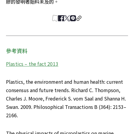
膠的發明者始料未及的。
參考資料
Plastics – the fact 2013
Plastics, the environment and human health: current 
consensus and future trends. Richard C. Thompson, 
Charles J. Moore, Frederick S. vom Saal and Shanna H. 
Swan. 2009. Philosophical Transactions B (364): 2153–
2166.
The physical impacts of microplastics on marine 