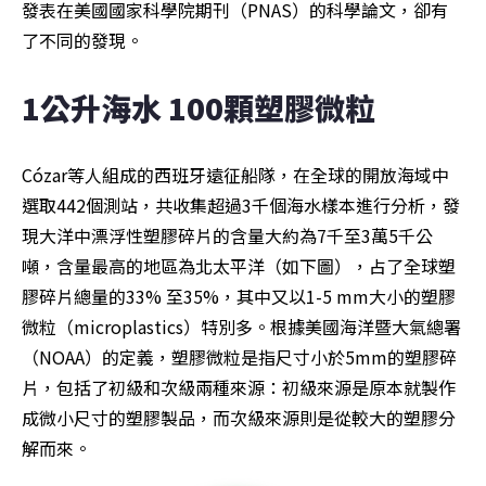
發表在美國國家科學院期刊（PNAS）的科學論文，卻有
了不同的發現。
1公升海水 100顆塑膠微粒
Cózar等人組成的西班牙遠征船隊，在全球的開放海域中
選取442個測站，共收集超過3千個海水樣本進行分析，發
現大洋中漂浮性塑膠碎片的含量大約為7千至3萬5千公
噸，含量最高的地區為北太平洋（如下圖），占了全球塑
膠碎片總量的33% 至35%，其中又以1-5 mm大小的塑膠
微粒（microplastics）特別多。根據美國海洋暨大氣總署
（NOAA）的定義，塑膠微粒是指尺寸小於5mm的塑膠碎
片，包括了初級和次級兩種來源：初級來源是原本就製作
成微小尺寸的塑膠製品，而次級來源則是從較大的塑膠分
解而來。