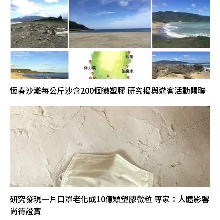
恆春沙灘每公斤沙含200個微塑膠 研究揭與遊客活動關聯
研究發現一片口罩老化成10億顆塑膠微粒 專家：人體影響
尚待證實