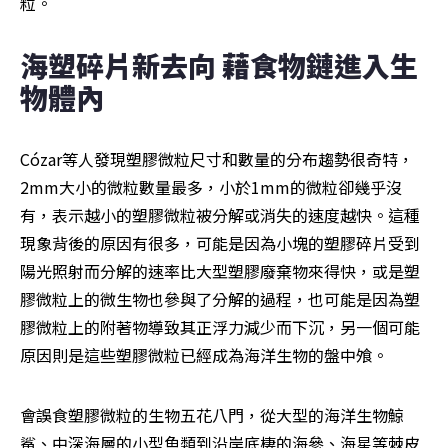
粒。
海塑碎片新去向 藉食物鏈進入生
物體內
Cózar等人發現塑膠微粒尺寸和數量的分布趨勢很奇特，
2mm大小的微粒數量最多，小於1mm的微粒卻幾乎沒
有，表示越小的塑膠微粒被分解或消失的速度越快。這種
現象背後的原因有很多，可能是因為小塊的塑膠碎片受到
陽光照射而分解的速率比大型塑膠廢棄物來得快，或是塑
膠微粒上的微生物也參與了分解的過程，也可能是因為塑
膠微粒上的附著物導致其正浮力減少而下沉，另一個可能
原因則是這些塑膠微粒已經成為海洋生物的盤中飧。
會誤食塑膠微粒的生物五花八門，從大型的海洋生物鯨
鯊、中深海層的小型魚類到沿岸底棲的海參、海星等棘皮