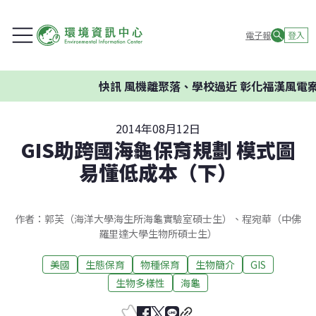
電子報
登入
快訊
風機離聚落、學校過近 彰化福漢風電案環委
2014年08月12日
GIS助跨國海龜保育規劃 模式圖
易懂低成本（下）
作者：郭芙（海洋大學海生所海龜實驗室碩士生）、程宛華（中佛
羅里達大學生物所碩士生）
美國
生態保育
物種保育
生物簡介
GIS
生物多樣性
海龜