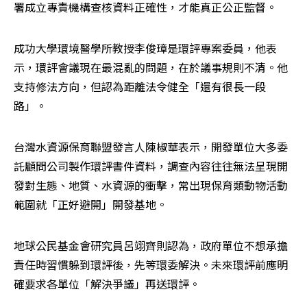
署成立專責機構查核資料正確性，才能真正公正監督。
成功大學環境醫學所教授李俊璋是環評專案委員，他表
示，環評會議現在最混亂的問題，在於議事規則不清。他
支持修法方向，但認為距離法令健全「還有很長一段
路」。
台灣水資源保育聯盟發言人陳椒華表示，開發單位大多委
託顧問公司製作環評書件資料，調查內容往往無法呈現開
發對生態、地質、水資源的衝擊，常出現保育類動物活動
範圍就「正好避開」開發基地。
地球公民基金會研究員呂翊齊則認為，政府單位不想承擔
責任時習慣躲到環評後，先等環委解決。未來環評前應明
確要求各單位「解決爭議」再送環評。