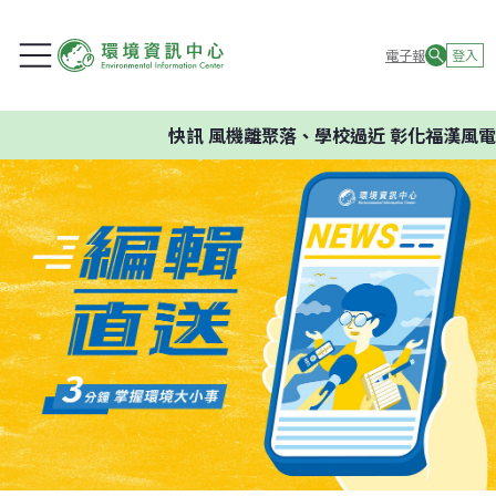
電子報
登入
快訊
風機離聚落、學校過近 彰化福漢風電