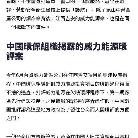
青睞，不惜量身打造單一窗口的一條龍服務，甚至在環
評、勞動安全衛生檢核上提供「護航」。 除了昆山中榮金
屬公司的爆炸案背後，江西吉安的威力能源案，也是在同
一個邏輯下的事件。
中國環保組織揭露的威力能源環
評案
今年6月台資威力能源公司在江西吉安項目的興建投產過
程，中國環保組織針對威力能源投資項目的環評過程鍥而
不捨的追查，批評威力能源在欠缺環評程序下，第一期廠
區先行建設投產，之後補辦的環評程序弄虛作假，中國環
團批評認為這是地方政府為了留住台商而大開環評的方便
之門。
一個台商朋友告訴筆者，台商在中國大陸投資經商其實相