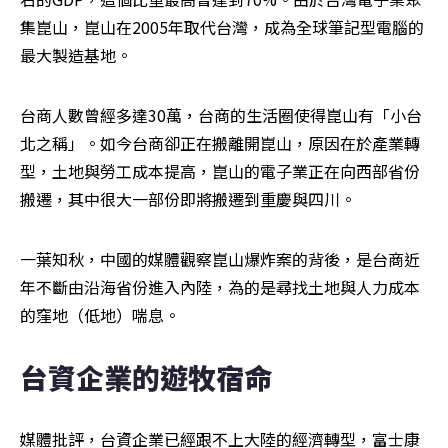
集崑山，崑山在2005年取代台灣，成為全球筆記型電腦的
最大製造基地。
台商人數曾經多達30萬，台商的生活圈使得崑山有「小台
北之稱」。如今台商卻正在搬離開崑山，原因在於產業轉
型，土地與勞工成本提高，崑山的電子業正在向西部省份
搬遷，其中很大一部份即將搬遷到重慶與四川。
一葉知秋，中國的媒體觀察崑山爆炸案的背後，是台商近
年不斷由沿海省份進入內陸，為的是尋找土地與人力成本
的窪地（低地）喘息。
台資企業的遊牧宿命
媒體批評，台資企業已經跟不上大陸的經濟轉型，富士康