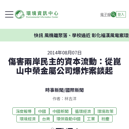
電子報
登入
快訊
風機離聚落、學校過近 彰化福漢風電案環委建
2014年08月07日
傷害兩岸民主的資本流動：從崑
山中榮金屬公司爆炸案談起
時事新聞
/
國際新聞
作者：林吉洋
深度報導
中國
中國新聞
循環經濟
環境政策
環境經濟
台商
環保撬動中國
工業
粉塵