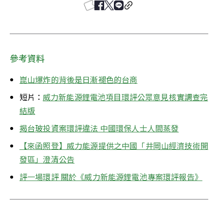
參考資料
崑山爆炸的背後是日漸褪色的台商
短片：
威力新能源鋰電池項目環評公眾意見核實調查完
結版
揭台玻投資案環評違法 中國環保人士人間蒸發
【來函照登】威力能源提供之中國「井岡山經濟技術開
發區」澄清公告
評一場環評 關於《威力新能源鋰電池專案環評報告》