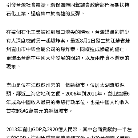
引發台灣社會震盪，環保團體同聲譴責政府部門長期扶持
石化工業，過度集中於高雄的反彈。
在這個石化工業被推到風口浪尖的時候，台灣媒體卻鮮少
有人深度檢討另一起爆炸案，最近8月2日發生於江蘇省蘇
州崑山市中榮金屬公司的爆炸案，同樣造成慘痛的傷亡，
更爆出台商在中國大陸發展的問題，以及兩岸資本遊走的
現象。
崑山是位在江蘇蘇州旁的一個縣級市，位居太湖流域源
頭、鄰近上海佔地利之便。2006年到2011年，崑山連續6
年成為中國收入最高的縣級行政單位，也是中國人均收入
首次超過2萬美元的縣級城市。
2013年崑山GDP為2920億人民幣，其中台商貢獻約一半左
右的GDP，這個比重最高曾達到70%。由於台灣電子業聚