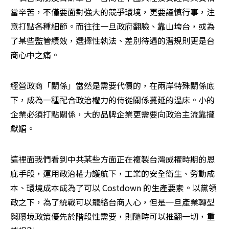
當辛苦，不僅要面對強大的競爭環境，更要謹慎行事，注
意打點各種細節。而往往一旦政府翻臉、靠山垮台，或為
了某些監管績效，選擇性執法、差別待遇的潛規則更是台
商心中之痛。
經營政商「關係」當然是需要代價的，在兩岸特殊關係底
下，成為一種配合政治權力的侍從關係蔓延的溫床。小的
企業必須打點關係，大的品牌企業更需要向政治主流靠攏
獻媚。
這裡面我們看到中共某些方面正在複製台灣威權時期的恩
庇手段，運用政治權力護航下，工業的安全衛生、勞動成
本、環境成本成為了可以 Costdown 的生產要素。以黨領
政之下，為了統戰可以籠絡台商人心，但是一旦產業轉型
與環境政策優先於階段性需要，則隨時可以推翻一切，重