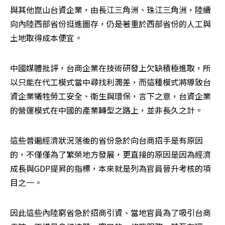
與其他崑山台資企業，由長江三角洲、珠江三角洲，陸續
向內陸西部省份挺進圖存，仍是著重於西部省份的人工與
土地取得成本便宜。
中國媒體批評，台商企業在技術研發上欠缺積極進取，所
以只能在代工模式當中尋找利潤差，而這種模式將導致台
資企業犧牲勞工安全、衛生與環保，言下之意，台資企業
的營運模式在中國的產業轉型之路上，並非長久之計。
這些普遍經濟狀況落後的省份急於向台商招手是有原因
的，不僅僅為了繁榮地方發展，更直接的原因是因為經濟
成長與GDP提昇的指標，本來就是列為官員晉升考核的項
目之一。
因此這些內陸窮省急於招商引資、當地官員為了吸引台商