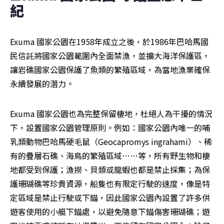
紀
Exuma 國家公園在1958年成立之後，於1986年巴哈馬國
民信託將國家公園範圍內全面禁漁，並擴大海洋保護區，
讓岩礁國家公園保護了魚類的繁殖區域，為當地漁業確保
永續發展的潛力。
Exuma 國家公園也為完整保留棲地，杜絕人為干擾的情況
下，設置國家公園管理原則。例如：國家公園內唯一的哺
乳類動物巴哈馬硬毛鼠（Geocapromys ingrahami）、稀
有的疊層石礁、海鳥的繁殖區域……等，所有野生物和棲
地都受到保護；漁撈、貝類或龍蝦也都是禁止採集；為保
護珊瑚礁等珍貴資源，船隻也有限定行駛的速度，像是特
定區域是禁止行駛或下錨，因此國家公園內設置了許多供
遊客使用的小艇下錨處，以避免隨意下錨傷害珊瑚礁；遊