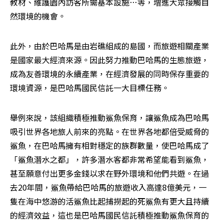
教材、維護園內訪客所需基本設施…等，增進大眾接觸自
然環境的機會。
此外，由於巴哈馬是由岩礁組成的島國，而旅遊相關產業
是國家最大經濟來源。因此努力推動巴哈馬的生態旅遊，
成為友善環境的永續產業，在經濟發展的同時保存重要的
環境資源，是巴哈馬國民信託一大目標任務。
舉例來說，該組織積極推動鯊魚保育，讓鯊魚成為巴哈馬
吸引世界各地旅人前來的亮點。在世界各地都倍受威脅的
鯊魚，在巴哈馬擁有相對穩定的族群數量，使巴哈馬成了
「鯊魚潛水之都」，許多潛水客都非常希望能看到鯊魚，
甚至願意付出更多金錢以求在野外環境和他們共遊。在過
去20年間，鯊魚帶給巴哈馬的旅遊收入高達8億美元，一
隻在海中悠游的活鯊魚比起捕撈起的死鯊魚有更大且持續
的經濟效益，這也是巴哈馬國民信託積極推動鯊魚保育的