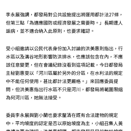
李永展強調，都發局對公共設施提出將運用都計法27條，
但第三點「為適應國防或經濟發展之需要時。」長期遭人
詬病，並不適合納入此原則，也要求確認。
受小組邀請以公民代表身份加入討論的洪美惠則指出，行
水區以及溝谷地形影響防洪排水，也應該包含在內，不應
該任意變更，但在會議紀錄沒看到這項記載，今日都發局
主秘劉惠雯以「河川區屬於另外的分區，在水利法的規定
中不能任何使用，甚比都計法更嚴格。」來回應委員提
問，但洪美惠指出行水區不只是河川，都發局將範圍限縮
為何河川區，她無法接受。
委員李永展與劉小蘭也要求釐清在既有合法建物的規定
中，平均坡度的認定是否以原始坡度為主，小組召集人黃