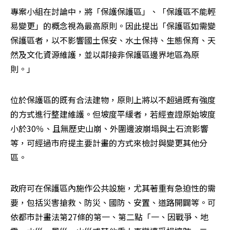
專案小組在討論中，將「保護保護區」、「保護區不能輕
易變更」的概念視為最高原則。因此提出「保護區如需變
保護區者，以不影響國土保安、水土保持、生態保育、天
然及文化資源維護，並以鄰接非保護區邊界地區為原
則。」
位於保護區的既有合法建物，原則上將以不超過既有強度
的方式進行整建維護。但坡度平緩者，若經查證原始坡度
小於30％、且無歷史山崩、外圍邊波崩塌與土石流影響
等，可經過市府提主要計畫的方式來檢討與變更其他分
區。
政府可在保護區內施作公共設施，尤其著重有急迫性的需
要，包括災害搶救、防災、國防、安置、道路開闢等。可
依都市計畫法第27條的第一、第二點「一、因戰爭、地