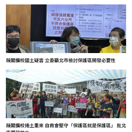
薇閣擴校國土疑雲 立委籲北市檢討保護區開發必要性
薇閣擴校捲土重來 自救會堅守「保護區就是保護區」 批北