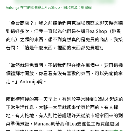
Antonija 在門的兩側寫上FreeShop。圖片來源：楊宗翰
「免費商店？」我之前聽他們用克羅埃西亞文聊天時有聽
到過好多次，但我一直以為他們是在講Flea Shop（跳蚤
商店）之類的東西，想不到竟然真的是免費的商店，我接
著問：「這是什麼東西，裡面的東西都免費喔?」
「當然就是免費阿，不過我們現在還在籌備中，要再過幾
個禮拜才開放，你看看有沒有喜歡的東西，可以先偷偷拿
走。」Antonija說。
兩個禮拜後的某一天早上，有別於平常睡到12點才起床的
正常生活作息，大夥一大早就起來忙東忙西的。有人掃
地、有人拖地，有人則忙著處理昨天從菜市場拿回來的剩
菜準備煮飯，Mariana則帶我和Lea去麵包工廠買麵包回