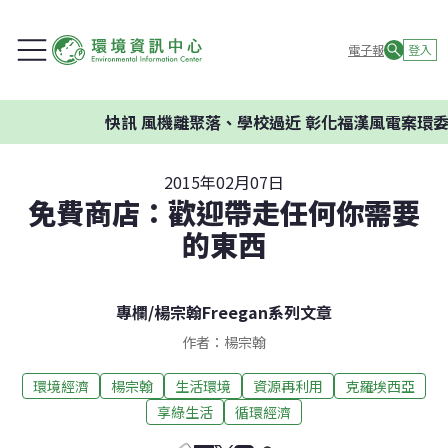
電子報
登入
快訊
風機離聚落、學校過近 彰化福漢風電案環委建議不
2015年02月07日
免費商店：歡迎帶走任何你需要
的東西
專欄
/
楊宗翰Freegan系列文章
作者：楊宗翰
環境經濟
楊宗翰
生活環境
資源再利用
克羅埃西亞
享綠生活
循環經濟