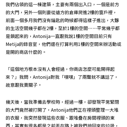
我們佔領的這一棟建築，主要有兩個出入口，一個是前方
的大門，另外一個則要從遠方的倉庫爬進2樓的窗戶裡，
前面一個多月我們沒有鑰匙的時候都得這樣子進出，大夥
的生活空間幾乎都在2樓，至於1樓的空間……平常幾乎都
是鎖起來的，Antonija一直跟我說1樓的空間目前只有
Metija的錄音室，他們還在打算利用1樓的空間來辦活動或
是開的商店什麼的。
「這個地方根本沒有人會經過，你商店怎麼可能開得起
來？」我問，Antonija對我「嘿嘿」了兩聲就不講話了，
故意跟我賣關子。
幾天後，當我準備去學校時，經過一樓，卻發現平常緊閉
的大門竟然被打開了，Antonija他們正在裡頭整理一大堆
的衣服，我突然發現這些衣服、跟堆疊在房間裡頭的東
西，其實有很多都是之前丟在路上被我們撿回來的垃圾，