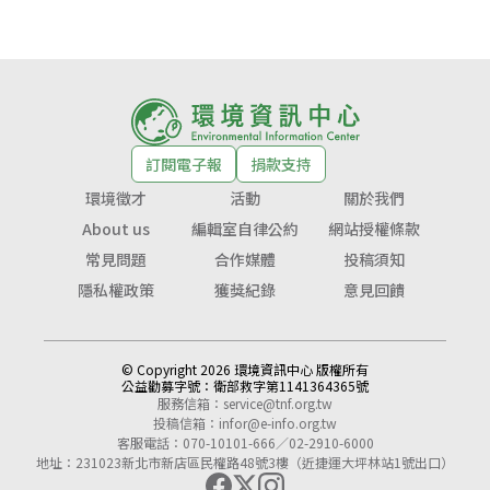
訂閱電子報
捐款支持
環境徵才
活動
關於我們
About us
編輯室自律公約
網站授權條款
常見問題
合作媒體
投稿須知
隱私權政策
獲獎紀錄
意見回饋
© Copyright 2026 環境資訊中心 版權所有
公益勸募字號：
衛部救字第1141364365號
服務信箱：
service@tnf.org.tw
投稿信箱：
infor@e-info.org.tw
客服電話：070-10101-666／02-2910-6000
地址：231023新北市新店區民權路48號3樓（近捷運大坪林站1號出口）