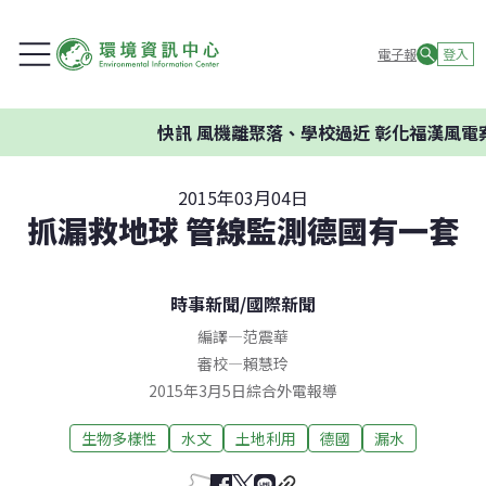
電子報
登入
快訊
風機離聚落、學校過近 彰化福漢風電案
2015年03月04日
抓漏救地球 管線監測德國有一套
時事新聞
/
國際新聞
編譯
—
范震華
審校
—
賴慧玲
2015年3月5日綜合外電報導
生物多樣性
水文
土地利用
德國
漏水