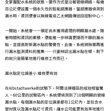
全掌握配水系統的狀態。運作方式是沿著管線網絡，每幾
百公尺便設置一個永久性的智能感應器。當感應器偵測到
漏水時，資訊便會以無線電或乙太網路傳送回控制中心。
一開始，系統會一一鎖定尚未獲得處理的明顯漏水處。隨
著時間和資訊的累積，便能進一步辨識更隱而不顯的漏水
點，並提高對新漏水點的警覺性，此後，系統將無需再進
行漏水監測資料的蒐集──只要辨認出漏水點在哪，剩下
的就只是簡單地進行維修工作而已。
漏水點定位誤差小 維修更有效
在Albstadtwerke的試驗下，阿爾法掃描區的成效相當驚
人。60公里的試驗區內，系統便偵測到了10個明顯的管線
漏水點，每個漏水點的定位誤差都在1公尺內，並包含水
管材質以及漏水點尺寸資訊，讓水公司能更有效率地進行