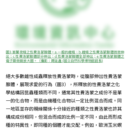
圖3.蔥蘭夜蛾之性費洛蒙腺體。a.一般的雌蛾；b.雌蛾之性費洛蒙腺體微微伸
出；c.性費洛蒙腺體部分伸出；d.性費洛蒙腺體全部伸出；e.性費洛蒙腺體之
電子顯微鏡放大圖。（攝影：周延鑫 (國立自然科學博物館館長)
絕大多數雌性成蟲釋放性費洛蒙時，從腹部伸出性費洛蒙
腺體，展現求愛的行為（圖3），所釋放的性費洛蒙之化
學結構因昆蟲種類而不同，通常其性費洛蒙之成份不是單
一的化合物，而是由幾種化合物以一定比例混合而成。同
一地區並存的親緣關係十分接近的種類之性費洛蒙也許其
構成成份相同，但混合而成的比例一定不同，由此而形成
種的特異性，即同種的個體才能交配。例如，歐洲玉米螟