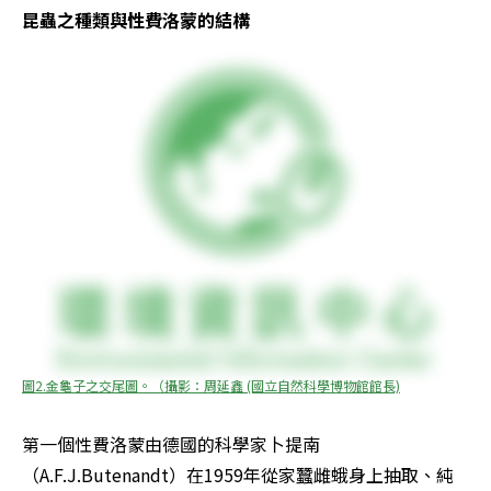
昆蟲之種類與性費洛蒙的結構
圖2.金龜子之交尾圖。（攝影：周延鑫 (國立自然科學博物館館長)
第一個性費洛蒙由德國的科學家卜提南
（A.F.J.Butenandt）在1959年從家蠶雌蛾身上抽取、純