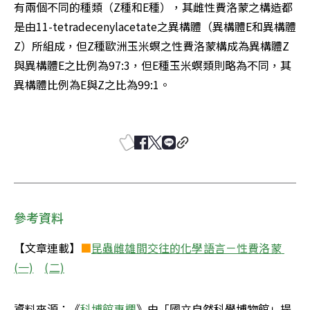
有兩個不同的種類（Z種和E種），其雌性費洛蒙之構造都
是由11-tetradecenylacetate之異構體（異構體E和異構體
Z）所組成，但Z種歐洲玉米螟之性費洛蒙構成為異構體Z
與異構體E之比例為97:3，但E種玉米螟類則略為不同，其
異構體比例為E與Z之比為99:1。 

參考資料
【文章連載】
■
昆蟲雌雄間交往的化學語言－性費洛蒙 
(一)
(二)
資料來源：《
科博館專欄
》由「國立自然科學博物館」提