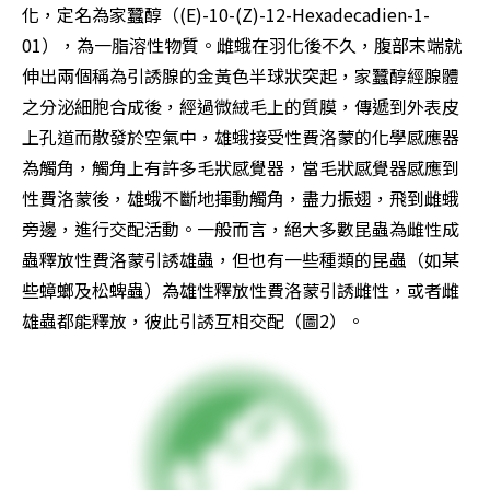
化，定名為家蠶醇（(E)-10-(Z)-12-Hexadecadien-1-
01），為一脂溶性物質。雌蛾在羽化後不久，腹部末端就
伸出兩個稱為引誘腺的金黃色半球狀突起，家蠶醇經腺體
之分泌細胞合成後，經過微絨毛上的質膜，傳遞到外表皮
上孔道而散發於空氣中，雄蛾接受性費洛蒙的化學感應器
為觸角，觸角上有許多毛狀感覺器，當毛狀感覺器感應到
性費洛蒙後，雄蛾不斷地揮動觸角，盡力振翅，飛到雌蛾
旁邊，進行交配活動。一般而言，絕大多數昆蟲為雌性成
蟲釋放性費洛蒙引誘雄蟲，但也有一些種類的昆蟲（如某
些蟑螂及松蜱蟲）為雄性釋放性費洛蒙引誘雌性，或者雌
雄蟲都能釋放，彼此引誘互相交配（圖2）。