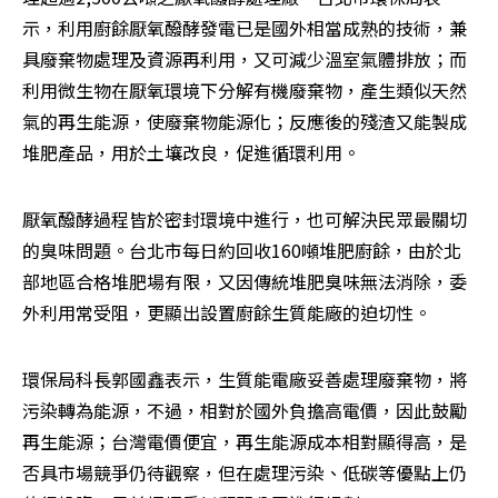
示，利用廚餘厭氧醱酵發電已是國外相當成熟的技術，兼
具廢棄物處理及資源再利用，又可減少溫室氣體排放；而
利用微生物在厭氧環境下分解有機廢棄物，產生類似天然
氣的再生能源，使廢棄物能源化；反應後的殘渣又能製成
堆肥產品，用於土壤改良，促進循環利用。
厭氧醱酵過程皆於密封環境中進行，也可解決民眾最關切
的臭味問題。台北市每日約回收160噸堆肥廚餘，由於北
部地區合格堆肥場有限，又因傳統堆肥臭味無法消除，委
外利用常受阻，更顯出設置廚餘生質能廠的迫切性。
環保局科長郭國鑫表示，生質能電廠妥善處理廢棄物，將
污染轉為能源，不過，相對於國外負擔高電價，因此鼓勵
再生能源；台灣電價便宜，再生能源成本相對顯得高，是
否具市場競爭仍待觀察，但在處理污染、低碳等優點上仍