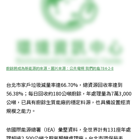
廚餘將成為新能源的來源。圖片來源：公共電視 我們的島784-2-8
台北市家戶垃圾減量率達66.70%，總資源回收率達到
56.38%；每日回收約180公噸廚餘，年處理量為7萬3,000
公噸，已具有廚餘生質能廠的穩定料源，也具備設置經濟
規模之能力。
依國際能源總署（IEA）彙整資料，全世界計有131座年處
理超過2,500公噸之厭氧醱酵處理廠。台北市環保局表