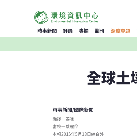
時事新聞
評論
專欄
副刊
深度專題
全球土
時事新聞
/
國際新聞
編譯
—
姜唯
審校
—
蔡麗伶
本報2015年5月13日綜合外