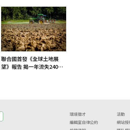
聯合國首發《全球土地展
望》報告 揭一年流失240億
噸沃土
環境徵才
活動
編輯室自律公約
網站授