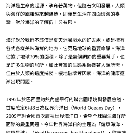
海洋是生命的起源，孕育著萬物，但隨著文明發展，人類
與海洋的距離越來越遙遠，即便是生活在四面環海的臺
灣，對於海洋的了解仍十分有限。
海洋對於我們不該僅是夏天消暑戲水的好去處，或是擁有
各式各樣美味海鮮的地方，它更是地球的重要命脈。海洋
佔據了地球70%的面積，除了是氣候調節的重要幫手，也
是許多生物的居所，如此豐富的生態系餵養著人類所需，
但由於人類的過度捕撈、棲地破壞等因素，海洋的健康逐
漸出現問題。
1992年於巴西里約熱內盧舉行的聯合國環境與發展會議，
首度確定6月8日為世界海洋日（World Oceans Day），
2009年聯合國首次慶祝世界海洋日，希望全球關注海洋所
面臨的嚴重問題。今年世界海洋日的主題為「健康海洋，
健康星球」（Healthy oceans, healthy planet），欲傳達