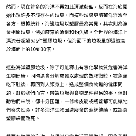
然而，現在許多的海洋不再如此清澈蔚藍，反而在海底開
始出現許多不該存在的垃圾，而這些垃圾更隨著洋流漂至
各方。根據統計，海邊垃圾以塑膠最為常見，其次則為漁
業相關垃圾，例如廢棄的漁網和釣魚線。全世界的海洋上
漂流著超過5兆件塑膠垃圾，但海面下的垃圾量卻還遠高
於海面上的10到30倍。
這些海洋塑膠垃圾，除了可能釋出有毒化學物質危害海洋
生物健康，同時還會分解成難以處理的塑膠微粒，被魚類
吃下肚後，再回到人類身上，造成整個食物鏈的健康問
題。對於我們而言，辨識垃圾與食物是件容易的事，但對
動物們來說，卻十分困難，一條橡皮筋或瓶蓋都可能讓牠
們喪失性命，許多海洋生物因遭廢棄的漁網纏繞、或誤食
塑膠袋而致死。