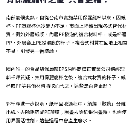
南部氣候炎熱，自從台南市實施禁用保麗龍杯以來，因紙
杯、PP塑膠杯保冷能力不足，市面上陸續出現各式替代材
質。例如外層紙漿，內層PE發泡的複合材料杯，或是杯體
PP，外層套上PE發泡膜的杯子。複合式材質在回收上相當
不易，引發另一番議論。
國內唯一的食品級保麗龍EPS原料商樺正實業公司總經理
郭千暉質疑，禁用保麗龍杯之後，複合式材質的杯子、紙
杯或PP等其他材料將取而代之，這些是否會更好？
郭千暉進一步說明，紙杯回收過程中，須經「散漿」分離
出紙、去除鋁箔或PE薄膜；脫墨去除紙張油墨時，也需使
用界面活性劑，這些過程中會產生廢水。