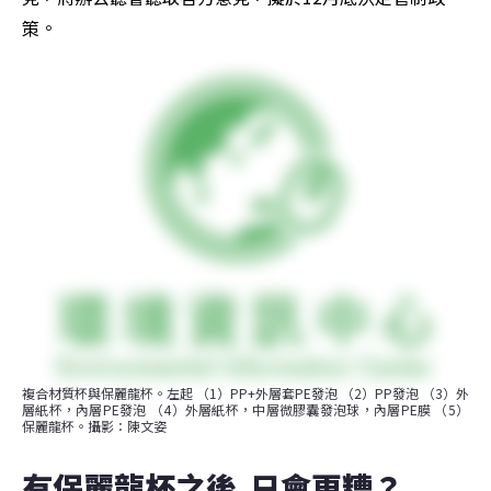
策。
複合材質杯與保麗龍杯。左起 （1）PP+外層套PE發泡 （2）PP發泡 （3）外
層紙杯，內層PE發泡 （4）外層紙杯，中層微膠囊發泡球，內層PE膜 （5）
保麗龍杯。攝影：陳文姿
有保麗龍杯之後  只會更糟？