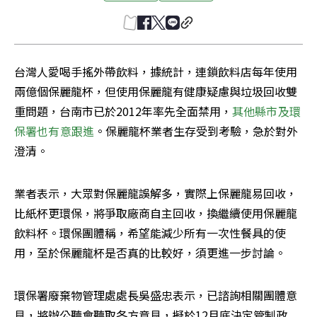
台灣人愛喝手搖外帶飲料，據統計，連鎖飲料店每年使用
兩億個保麗龍杯，但使用保麗龍有健康疑慮與垃圾回收雙
重問題，台南市已於2012年率先全面禁用，
其他縣市及環
保署也有意跟進
。保麗龍杯業者生存受到考驗，急於對外
澄清。
業者表示，大眾對保麗龍誤解多，實際上保麗龍易回收，
比紙杯更環保，將爭取廠商自主回收，換繼續使用保麗龍
飲料杯。環保團體稱，希望能減少所有一次性餐具的使
用，至於保麗龍杯是否真的比較好，須更進一步討論。
環保署廢棄物管理處處長吳盛忠表示，已諮詢相關團體意
見，將辦公聽會聽取各方意見，擬於12月底決定管制政