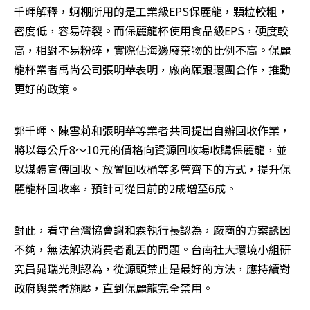
千暉解釋，蚵棚所用的是工業級EPS保麗龍，顆粒較粗，
密度低，容易碎裂。而保麗龍杯使用食品級EPS，硬度較
高，相對不易粉碎，實際佔海邊廢棄物的比例不高。保麗
龍杯業者禹尚公司張明華表明，廠商願跟環團合作，推動
更好的政策。
郭千暉、陳雪莉和張明華等業者共同提出自辦回收作業，
將以每公斤8～10元的價格向資源回收場收購保麗龍，並
以媒體宣傳回收、放置回收桶等多管齊下的方式，提升保
麗龍杯回收率，預計可從目前的2成增至6成。
對此，看守台灣協會謝和霖執行長認為，廠商的方案誘因
不夠，無法解決消費者亂丟的問題。台南社大環境小組研
究員晁瑞光則認為，從源頭禁止是最好的方法，應持續對
政府與業者施壓，直到保麗龍完全禁用。