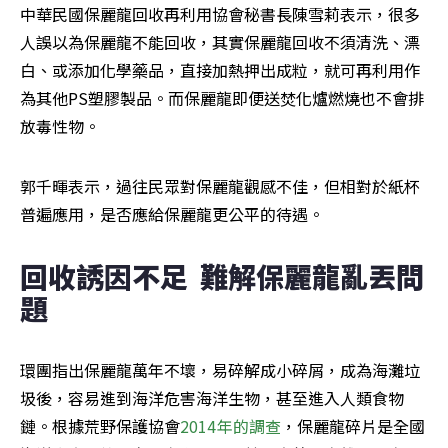
中華民國保麗龍回收再利用協會秘書長陳雪莉表示，很多
人誤以為保麗龍不能回收，其實保麗龍回收不須清洗、漂
白、或添加化學藥品，直接加熱押出成粒，就可再利用作
為其他PS塑膠製品。而保麗龍即便送焚化爐燃燒也不會排
放毒性物。
郭千暉表示，過往民眾對保麗龍觀感不佳，但相對於紙杯
普遍應用，是否應給保麗龍更公平的待遇。
回收誘因不足  難解保麗龍亂丟問
題
環團指出保麗龍萬年不壞，易碎解成小碎屑，成為海灘垃
圾後，容易進到海洋危害海洋生物，甚至進入人類食物
鏈。根據荒野保護協會
2014年的調查
，保麗龍碎片是全國