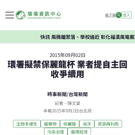
電子報
登入
快訊
風機離聚落、學校過近 彰化福漢風電案環委
2015年09月02日
環署擬禁保麗龍杯 業者提自主回
收爭續用
時事新聞
/
台灣新聞
記者
—
陳文姿
本報2015年9月2日台北訊
生物多樣性
廢棄物
保麗龍
海洋
資源再利用
污染治理
循環經濟