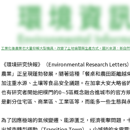
工業化後農業也大量仰賴大型機具，改變了土地倫理與生產方式。圖片來源：新自然
《環境研究快報》（Environmental Research Le
農業」正呈現蓬勃發展，隨著這種「餐桌和農田距離越
加注重水源、土壤等食品安全議題。在加拿大安大略省的貴湖市（t
也有研究者開始把樸門的0∼5區概念融合進城市的官方
是劃分住宅區、商業區、工業區等，而能多一些生態與
為了因應極端的氣候變遷、能源匱乏，經濟衝擊問題，
出城市轉型運動（Transition Town），小城鎮的