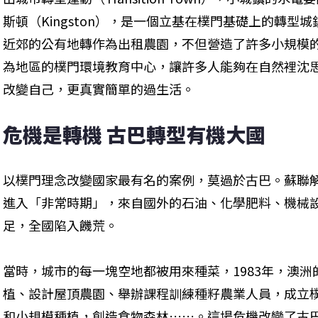
斯頓（Kingston），是一個立基在樸門基礎上的轉型
近郊的公有地轉作為出租農園，不但營造了許多小規模
為地區的樸門環境教育中心，讓許多人能夠在自然裡沈
改變自己，更真實簡單的過生活。
危機是轉機 古巴轉型有機大國
以樸門理念改變國家最有名的案例，莫過於古巴。蘇聯
進入「非常時期」，來自國外的石油、化學肥料、機械
足，全國陷入饑荒。
當時，城市的每一塊空地都被用來種菜，1983年，澳
植、設計屋頂農園、舉辦課程訓練種籽農業人員，成立
和小規模種植，創造食物森林……。這場危機改變了古