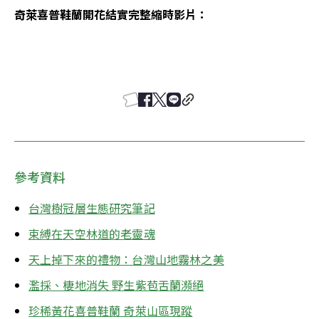
奇萊喜普鞋蘭開花結實完整縮時影片：
參考資料
台灣樹冠層生態研究筆記
束縛在天空林道的老靈魂
天上掉下來的禮物：台灣山地霧林之美
濫採、棲地消失 野生紫苞舌蘭瀕絕
珍稀黃花喜普鞋蘭 奇萊山區現蹤