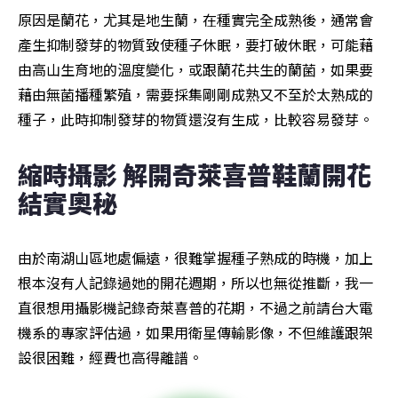
原因是蘭花，尤其是地生蘭，在種實完全成熟後，通常會
產生抑制發芽的物質致使種子休眠，要打破休眠，可能藉
由高山生育地的溫度變化，或跟蘭花共生的蘭菌，如果要
藉由無菌播種繁殖，需要採集剛剛成熟又不至於太熟成的
種子，此時抑制發芽的物質還沒有生成，比較容易發芽。
縮時攝影 解開奇萊喜普鞋蘭開花
結實奧秘
由於南湖山區地處偏遠，很難掌握種子熟成的時機，加上
根本沒有人記錄過她的開花週期，所以也無從推斷，我一
直很想用攝影機記錄奇萊喜普的花期，不過之前請台大電
機系的專家評估過，如果用衛星傳輸影像，不但維護跟架
設很困難，經費也高得離譜。