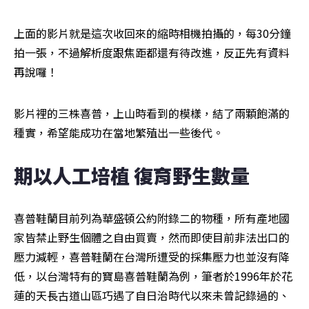
上面的影片就是這次收回來的縮時相機拍攝的，每30分鐘
拍一張，不過解析度跟焦距都還有待改進，反正先有資料
再說囉！
影片裡的三株喜普，上山時看到的模樣，結了兩顆飽滿的
種實，希望能成功在當地繁殖出一些後代。
期以人工培植 復育野生數量 
喜普鞋蘭目前列為華盛頓公約附錄二的物種，所有產地國
家皆禁止野生個體之自由買賣，然而即使目前非法出口的
壓力減輕，喜普鞋蘭在台灣所遭受的採集壓力也並沒有降
低，以台灣特有的寶島喜普鞋蘭為例，筆者於1996年於花
蓮的天長古道山區巧遇了自日治時代以來未曾記錄過的、