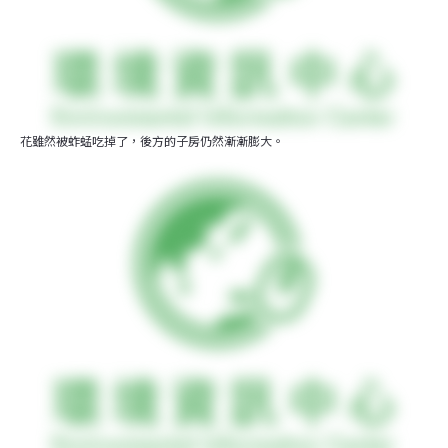
花雖然被蚱蜢吃掉了，後方的子房仍然漸漸膨大。