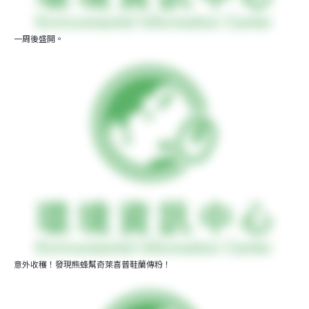
一周後盛開。
意外收穫！發現熊蜂幫奇萊喜普鞋蘭傳粉！