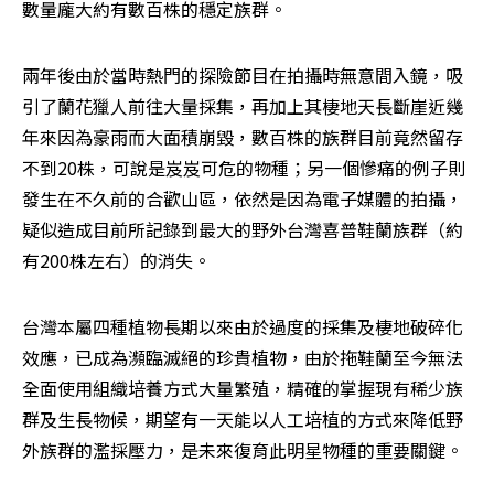
數量龐大約有數百株的穩定族群。
兩年後由於當時熱門的探險節目在拍攝時無意間入鏡，吸
引了蘭花獵人前往大量採集，再加上其棲地天長斷崖近幾
年來因為豪雨而大面積崩毀，數百株的族群目前竟然留存
不到20株，可說是岌岌可危的物種；另一個慘痛的例子則
發生在不久前的合歡山區，依然是因為電子媒體的拍攝，
疑似造成目前所記錄到最大的野外台灣喜普鞋蘭族群（約
有200株左右）的消失。
台灣本屬四種植物長期以來由於過度的採集及棲地破碎化
效應，已成為瀕臨滅絕的珍貴植物，由於拖鞋蘭至今無法
全面使用組織培養方式大量繁殖，精確的掌握現有稀少族
群及生長物候，期望有一天能以人工培植的方式來降低野
外族群的濫採壓力，是未來復育此明星物種的重要關鍵。