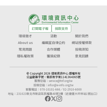
訂閱電子報
捐款支持
環境徵才
活動
關於我們
About us
編輯室自律公約
網站授權條款
常見問題
合作媒體
投稿須知
隱私權政策
獲獎紀錄
意見回饋
© Copyright 2026 環境資訊中心 版權所有
公益勸募字號：
衛部救字第1141364365號
服務信箱：
service@tnf.org.tw
投稿信箱：
infor@e-info.org.tw
客服電話：070-10101-666／02-2910-6000
地址：231023新北市新店區民權路48號3樓（近捷運大坪林站1號出口）