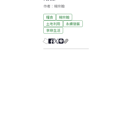
作者：楊宗翰
糧食
楊宗翰
土地利用
永續發展
享綠生活