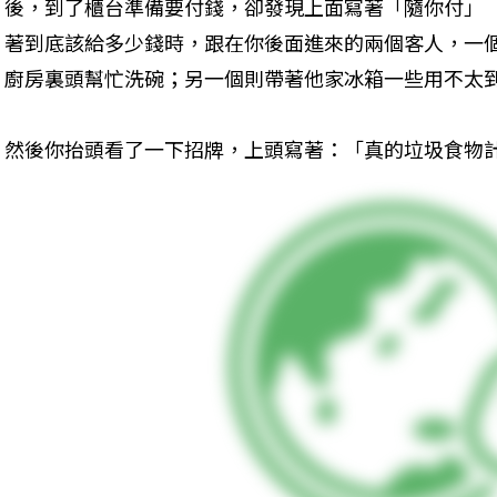
後，到了櫃台準備要付錢，卻發現上面寫著「隨你付」（Pay 
著到底該給多少錢時，跟在你後面進來的兩個客人，一
廚房裏頭幫忙洗碗；另一個則帶著他家冰箱一些用不太
然後你抬頭看了一下招牌，上頭寫著：「真的垃圾食物計畫」（Rea