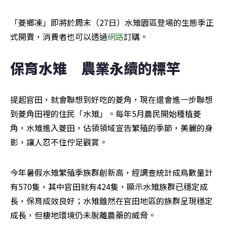
「菱鄉凍」即將於周末（27日）水雉園區登場的生態季正
式開賣，消費者也可以透過
網路
訂購。
保育水雉　農業永續的標竿
提起官田，就會聯想到好吃的菱角，現在還會進一步聯想
到菱角田裡的住民「水雉」。每年5月農民開始種植菱
角，水雉進入菱田，佔領領域宣告繁殖的季節，美麗的身
影，讓人忍不住佇足觀賞。
今年暑假水雉繁殖季族群創新高，經調查統計成鳥數量計
有570隻，其中官田就有424隻，顯示水雉族群已穩定成
長，保育成效良好；水雉雖然在官田地區的族群呈現穩定
成長，但棲地環境仍未脫離農藥的威脅。