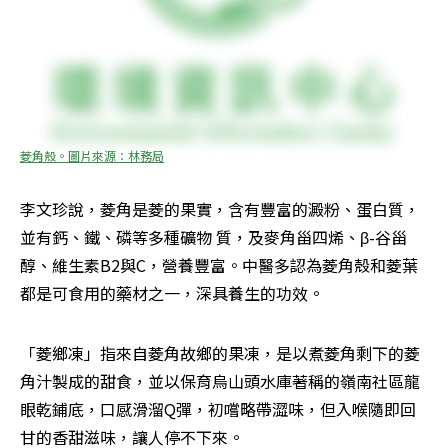
菱角殼。圖片來源：林務局
李文珍說，菱角是菱的果實，含有豐富的澱粉、蛋白質，
並有鈣、鐵、磷等多種礦物 質，及麥角甾四烯、β-谷甾
醇、維生素B2與C，營養豐富。中醫多認為菱角殼和菱葉
都是可食用的藥材之一，深具養生的功效。
「菱鄉凍」指來自菱角故鄉的果凍，是以煮菱角剩下的菱
角汁製成的甜食，並以保育烏山頭水庫著稱的嶺南社區龍
眼乾鋪底，口感滑溜Q彈，初嚐略帶澀味，但入喉隨即回
甘的香甜滋味，讓人停不下來。