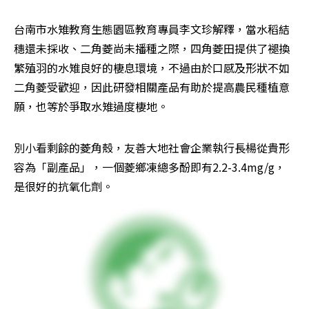
台南市水雉教育生態園區教育專員李文珍解釋，當水稻結
穗還未採收、二角菱尚未播種之際，四角菱田提供了褪換
繁殖羽的水雉良好的棲息環境，不過由於口感及形狀不如
二角菱受歡迎，因此研發相關產品有助於提高農民種植意
願，也等於爭取水雉過度棲地。
別小看剩餘的菱角殼，友善大地社會企業執行長楊從貴形
容為「副產品」，一個菱鄉凍總多酚即有2.2-3.4mg/g，
是很好的抗氧化劑。