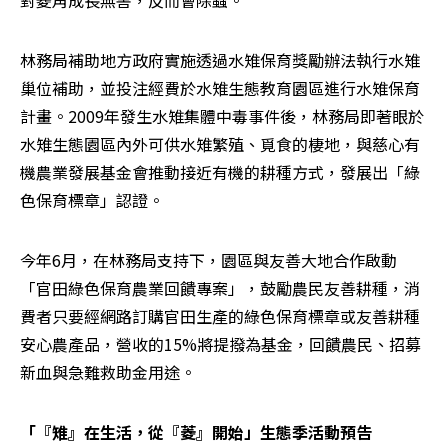
林務局補助地方政府實施透過水雉保育獎勵辦法執行水雉
巢位補助，並投注經費於水雉生態教育園區進行水雉保育
計畫。2009年發生水雉集體中毒事件後，林務局即著眼於
水雉生態園區內外可供水雉繁殖、覓食的棲地，與慈心有
機農業發展基金會推動接近有機的耕種方式，發展出「綠
色保育標章」認證。
今年6月，在林務局支持下，園區與友善大地合作啟動
「官田綠色保育農業回饋專案」，鼓勵農民友善耕種，消
費者只要經網路訂購官田生產的綠色保育標章或友善耕種
安心農產品，營收的15%將提撥為基金，回饋農民、招募
新血與急難救助金用途。
「『雉』在生活，從『菱』開始」生態季活動預告