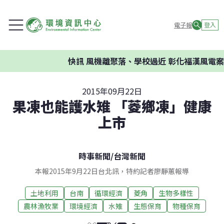
電子報
登入
快訊
風機離聚落、學校過近 彰化福漢風電案環委
2015年09月22日
果凍也能護水雉 「菱鄉凍」健康
上市
時事新聞
/
台灣新聞
本報2015年9月22日台北訊，特約記者廖靜蕙報導
土地利用
台南
循環經濟
菱角
生物多樣性
農林漁牧業
環境經濟
水雉
生態保育
物種保育