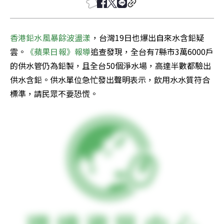
香港鉛水風暴餘波盪漾
，台灣19日也爆出自來水含鉛疑
雲。
《蘋果日報》報導
追查發現，全台有7縣市3萬6000戶
的供水管仍為鉛製，且全台50個淨水場，高達半數都驗出
供水含鉛。供水單位急忙發出聲明表示，飲用水水質符合
標準，請民眾不要恐慌。