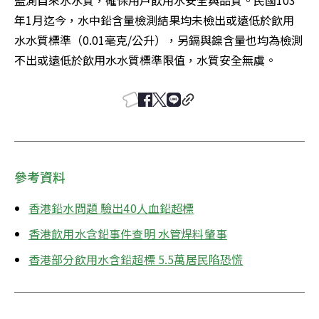
監測自來水水質，確保用戶飲用水安全與品質。民國103
年1月迄今，水中鉛含量檢測結果均未檢出或遠低於飲用
水水質標準（0.01毫克/公升），另鎘與鎳含量也均為檢測
不出或遠低於飲用水水質標準限值，水質安全無虞。
參考資料
香港鉛水問題 驗出40人血鉛超標
香港飲用水含鉛事件查明 水管焊料肇事
香港部分飲用水含鉛超標 5.5萬居民陷恐慌