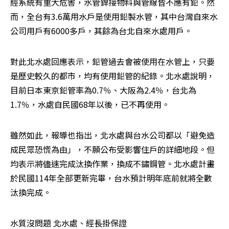
經系統有重大危害，水管銲接物料與管線皆不應有鉛。然
而，全台有3.6萬用水戶是使用鉛製水管，其中台灣自來水
公司用戶有6000多戶，其餘為台北自來水處用戶。
對此北水處回應表示，鉛管過去會被使用在水管上，只要
是歷史較久的都市，均有使用鉛管的紀錄。北水處說明，
目前日本東京鉛管率為0.7％、大阪為2.4％，台北為
1.7％，水處自民國68年以後，已不再使用。
雖然如此，報導也指出，北水處與台水公司都以「避免造
成民眾恐慌為由」，不願公布受影響住戶的詳細地段。但
均表示將儘速完成汰換作業，換成不鏽鋼管。北水處計畫
於民國114年全部更新完畢，台水預計明年底前就將全數
汰換完成。
水質沒問題 北水處、經長掛保證