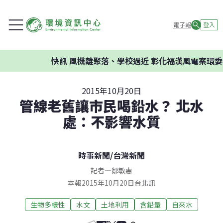
電子報
登入
快訊
風機離聚落、學校過近 彰化福漢風電案環委建
2015年10月20日
管線老舊讓市民喝鉛水？ 北水
處：不影響水質
時事新聞
/
台灣新聞
記者
—
鄒敏惠
本報2015年10月20日台北訊
生物多樣性
水文
土地利用
含鉛量
自來水