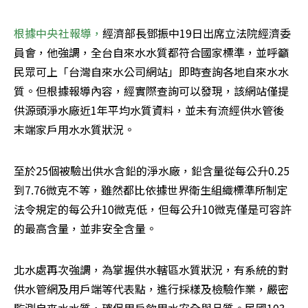
根據中央社報導，
經濟部長鄧振中19日出席立法院經濟委
員會，他強調，全台自來水水質都符合國家標準，並呼籲
民眾可上「台灣自來水公司網站」即時查詢各地自來水水
質。但根據報導內容，經實際查詢可以發現，該網站僅提
供源頭淨水廠近1年平均水質資料，並未有流經供水管後
末端家戶用水水質狀況。
至於25個被驗出供水含鉛的淨水廠，鉛含量從每公升0.25
到7.76微克不等，雖然都比依據世界衛生組織標準所制定
法令規定的每公升10微克低，但每公升10微克僅是可容許
的最高含量，並非安全含量。
北水處再次強調，為掌握供水轄區水質狀況，有系統的對
供水管網及用戶端等代表點，進行採樣及檢驗作業，嚴密