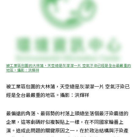
被工業區包圍的大林蒲，天空總是灰濛濛一片 空氣汙染已經是全台最嚴重的
地區。攝影：洪輝祥
被工業區包圍的大林蒲，天空總是灰濛濛一片 空氣汙染已
經是全台最嚴重的地區。攝影：洪輝祥
最偏遠的角落、最弱勢的村落上頭總坐落個最汙染霸道的
企業，這等劇碼好似複製貼上一樣，在不同國家輪番上
演。造成此問題的關鍵原因之一，在於政治結構與汙染產