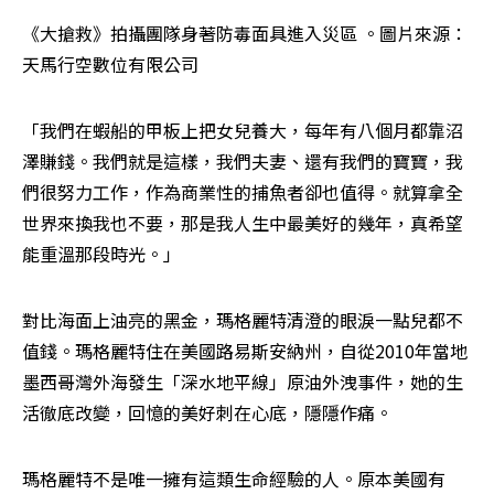
《大搶救》拍攝團隊身著防毒面具進入災區 。圖片來源：
天馬行空數位有限公司
「我們在蝦船的甲板上把女兒養大，每年有八個月都靠沼
澤賺錢。我們就是這樣，我們夫妻、還有我們的寶寶，我
們很努力工作，作為商業性的捕魚者卻也值得。就算拿全
世界來換我也不要，那是我人生中最美好的幾年，真希望
能重溫那段時光。」
對比海面上油亮的黑金，瑪格麗特清澄的眼淚一點兒都不
值錢。瑪格麗特住在美國路易斯安納州，自從2010年當地
墨西哥灣外海發生「深水地平線」原油外洩事件，她的生
活徹底改變，回憶的美好刺在心底，隱隱作痛。
瑪格麗特不是唯一擁有這類生命經驗的人。原本美國有