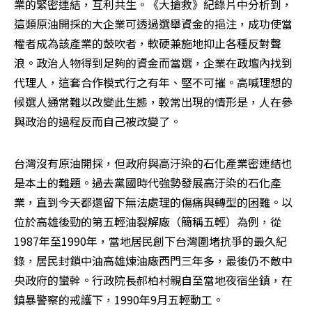
業的緊密連結，互利共生。《大搶救》紀錄片中分析到，
這類原油開採的大企業可透過選舉資金的挹注，成功使當
權者成為該產業的鼓吹者，軟硬兼施地抑止各種反對聲
浪。政治人物得到足夠的資金而當選，企業在政壇內找到
代理人，這套合作模式行之有年、堅不可摧。高喊理想的
候選人通常難以改變此生態，較常出現的情形是，人在參
與政治的過程反而自己被改變了。
台灣沒有原油開採，但政府與高汙染的石化產業密連結也
是本土的難題。過去黨國時代強勢發展高汙染的石化產
業，直到今天都還留下無法處理的傷痛與轉型的困難。以
位於高雄後勁的第五輕油裂解廠（簡稱五輕）為例，從
1987年至1990年，當地居民創下台灣圍堵抗爭的最久紀
錄，居民封鎖中油高雄煉油廠西門三年多，最後仍不敵中
央政府的蠻幹。行政院長郝柏村親自至當地夜宿坐鎮，在
鎮暴警察的戒護下，1990年9月五輕動工。