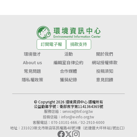
訂閱電子報
捐款支持
環境徵才
活動
關於我們
About us
編輯室自律公約
網站授權條款
常見問題
合作媒體
投稿須知
隱私權政策
獲獎紀錄
意見回饋
© Copyright 2026 環境資訊中心 版權所有
公益勸募字號：
衛部救字第1141364365號
服務信箱：
service@tnf.org.tw
投稿信箱：
infor@e-info.org.tw
客服電話：070-10101-666／02-2910-6000
地址：231023新北市新店區民權路48號3樓（近捷運大坪林站1號出口）