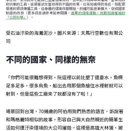
府抗衡的工具。這類嘗試在當地得到不錯的效果，社區知識得到肯認，搭配更
發達的資訊傳播工具，從身邊的環境改變開始，的確可能逐漸擴大，促成國家
制度的改良（更多訊息請參考延伸閱讀：
進擊的環境運動！挑戰知識權威的
「公民科學」
）。
受石油汙染的海灘泥沙。圖片來源：天馬行空數位有限公
司
不同的國家、同樣的無奈
「你們可能很難想得到，阮這裡以前比墾丁還要水，魚啊
足多足多，很多烏魚，船出去用那個魚槍往水裡射就可以
射到，但是這些工廠來了就都沒有了啦！」
場景回到台灣，70幾歲的阿伯用我們熟悉的語言，訴說著
和瑪格麗特相似的故事，形容自己與大自然親近的簡單生
活如何遭汙染環境的大公司摧毀。這裡是高雄大林蒲，被