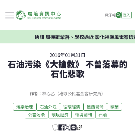
電子報
登入
快訊
風機離聚落、學校過近 彰化福漢風電案環委建議
2016年01月31日
石油污染《大搶救》 不曾落幕的
石化悲歌
作者：林心乙（地球公民基金會研究員）
污染治理
石油外洩
循環經濟
墨西哥灣
礦業
公害污染
環境經濟
環境副刊
石油