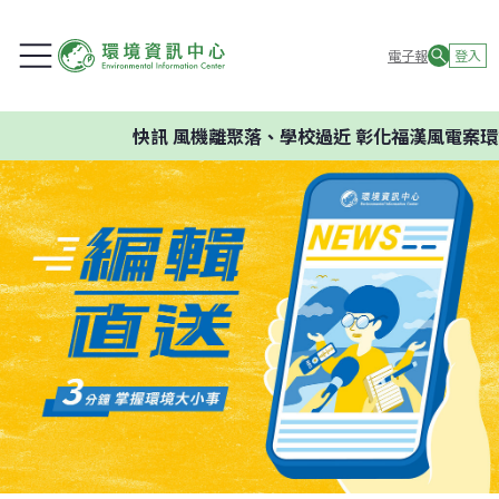
電子報
登入
快訊
風機離聚落、學校過近 彰化福漢風電案環