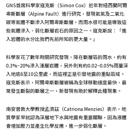
GNS首席科學家寇克斯（Simon Cox）近年對紐西蘭阿爾
卑斯斷層（Alpine Fault）進行研究，發現氦氣及二氧化
碳等氣體不斷滲入阿爾卑斯斷層，而雨水很可能是導致這
些氣體滲入、弱化斷層岩石的原因之一。寇克斯說：「進
入岩體的水分比我們先前所知的更大量。」
科學家花了數年時間研究發現，降在斷層區的雨水，約有
0.3%~20%滲入淺層岩體，另外則有約0.02~0.05%雨量深
入地底6至10公里處，而這裡正是引發地震的重點區域。
寇克斯表示，阿爾卑斯斷層被稱為全球移動速度最快、最
常發生斷裂的斷層之一，新發現有助於解釋此種現象。
南安普敦大學教授孟濟茲（Catriona Menzies）表示，地
質學家早就認為深層地下水與地震有重要關聯，因為液體
會增加壓力並產生化學反應，進一步弱化斷層。