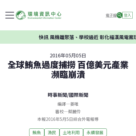
電子報
登入
快訊
風機離聚落、學校過近 彰化福漢風電案環
2016年05月05日
全球鮪魚過度捕撈 百億美元產業
瀕臨崩潰
時事新聞
/
國際新聞
編譯
—
姜唯
審校
—
蔡麗伶
本報2016年5月5日綜合外電報導
鮪魚
漁民
土地利用
永續發展