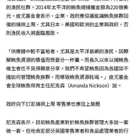
的漁民社群。2014年太平洋的鮪魚總捕獲金額為220億美
元。皮尤基金會表示，企業、政府應協議能讓鮪魚族群回
復的捕撈上限，尤其日本、美國和歐洲的企業與政府，否
則漁民收入將面臨風險。
「供應鏈中較不富裕者，尤其是太平洋島嶼的漁民，因瞭
解鮪魚資源的價值而想要分一杯羹。而長久以來以捕鮪魚
維生者也不見得願意分享。我們不希望鮪魚因為各國談不
攏如何管理鮪魚族群，而導致鮪魚資源耗竭。」皮尤基金
會全球鮪魚保育主任尼克森（Amanda Nickson）說。
政府向下訂定捕撈上限 零售業也應往上施壓
尼克森表示，目前鮪魚產業對於鮪魚族群管理大多說一套
做一套，但他肯定部分英國零售業者和食品處理業者的行