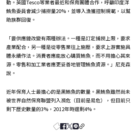
動。英國Tesco等業者最近和保育團體合作，呼籲印度洋
鮪魚委員會減少捕撈量20%，並導入漁獲控制規範，以幫
助族群回復。
「要供應鏈改變有兩種辦法。一種是訂定捕撈上限，要求
產業配合，另一種是從零售業往上施壓，要求上游實施具
體永續作法。消費者應能放心購買鮪魚，而不用擔心其來
源。零售和加工業者應更妥善地管理鮪魚資源。」尼克森
說。
近年保育人士最擔心的是黑鮪魚的數量。黑鮪魚雖然尚未
被世界自然保育聯盟列入瀕危（目前是易危），但目前只
剩下歷史數量的3%，2012年時還剩4%。