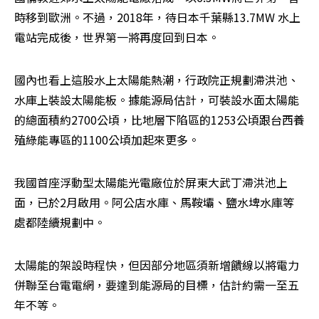
時移到歐洲。不過，2018年，待日本千葉縣13.7MW 水上
電站完成後，世界第一將再度回到日本。
國內也看上這股水上太陽能熱潮，行政院正規劃滯洪池、
水庫上裝設太陽能板。據能源局估計，可裝設水面太陽能
的總面積約2700公頃，比地層下陷區的1253公頃跟台西養
殖綠能專區的1100公頃加起來更多。
我國首座浮動型太陽能光電廠位於屏東大武丁滯洪池上
面，已於2月啟用。阿公店水庫、馬鞍壩、鹽水埤水庫等
處都陸續規劃中。
太陽能的架設時程快，但因部分地區須新增饋線以將電力
併聯至台電電網，要達到能源局的目標，估計約需一至五
年不等。