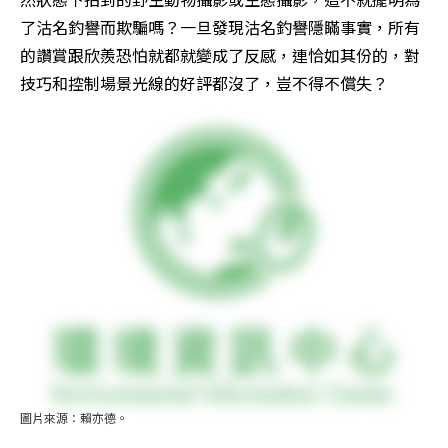
了沽名釣譽而欺騙嗎？一旦發現沽名釣譽隱瞞事實，所有
的讚賞跟欣羨恐怕就都就變成了反感，連恰如其份的，對
技巧和控制場景光線的好評都沒了，豈不得不償失？
圖片來源：賴亦德。