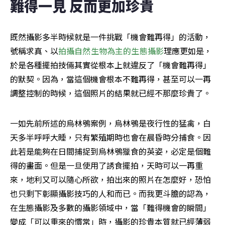
難得一見 反而更加珍貴
既然攝影多半時候就是一件挑戰「機會難再得」的活動，
號稱求真、以
拍攝自然生物為主的生態攝影
理應更如是，
於是各種擺拍技倆其實從根本上就違反了「機會難再得」
的默契。因為，當這個機會根本不難再得，甚至可以一再
調整控制的時候，這個照片的結果就已經不那麼珍貴了。
一如先前所述的烏林鴞案例，烏林鴞是夜行性的猛禽，白
天多半呼呼大睡，只有繁殖期時也會在晨昏時分捕食。因
此若是能夠在日間捕捉到烏林鴞獵食的英姿，必定是個難
得的畫面。但是一旦使用了誘食擺拍，天時可以一再重
來，地利又可以隨心所欲，拍出來的照片在怎麼好，恐怕
也只剩下彰顯攝影技巧的人和而已。而我更斗膽的認為，
在生態攝影及多數的攝影領域中，當「難得機會的瞬間」
變成「可以重來的慣常」時，攝影的珍貴本質就已經薄弱