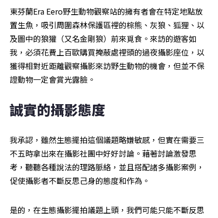
東芬蘭Era Eero野生動物觀察站的擁有者會在特定地點放
置生魚，吸引周圍森林保護區裡的棕熊、灰狼、狐狸、以
及圖中的狼獾（又名金剛狼）前來覓食。來訪的遊客如
我，必須花費上百歐購買掩蔽處裡頭的過夜攝影座位，以
獲得相對近距離觀察攝影來訪野生動物的機會，但並不保
證動物一定會賞光露臉。
誠實的攝影態度
我承認，雖然生態擺拍這個議題略嫌敏感，但實在需要三
不五時拿出來在攝影社團中好好討論。藉著討論激發思
考，聽聽各種說法的理路脈絡，並且搭配諸多攝影案例，
促使攝影者不斷反思己身的態度和作為。
是的，在生態攝影擺拍議題上頭，我們可能只能不斷反思