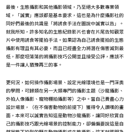
最後，生態攝影和其他攝影領域，乃至絕大多數專業領
域，「誠實」應該都是基本要求，這也是為什麼攝影社的
同好們最後的共識是「將誘食手法在圖說中誠實以告」。
就我所知，許多知名的生態紀錄影片也會在片尾告知觀眾
片中使用誘食等擺拍手法。如果認為自己誘食擺拍的生態
攝影有理且有其必要，而且已經盡全力將潛在傷害減到最
低，那麼坦蕩蕩的將攝影技巧公開並且接受公評，應該不
是一件讓人猶豫再三的事。
更何況，如何操作攝影場景、設定光線環境也是一門深奧
的學問，可歸類在另一大類專門的攝影主題（沙龍攝影、
外拍人像攝影、寵物棚拍攝影等）之中。當自己費盡心力
設計場景，（在不傷害動物的前提下）獲得令人讚嘆的畫
面，本來可以誠實告知這是動物沙龍攝影，讓同好欣賞自
己的攝影技巧跟光線場景的控制能力，卻偏偏要說這是自
然狀態下拍到的野生動物攝影或生態攝影，這不就擺明為