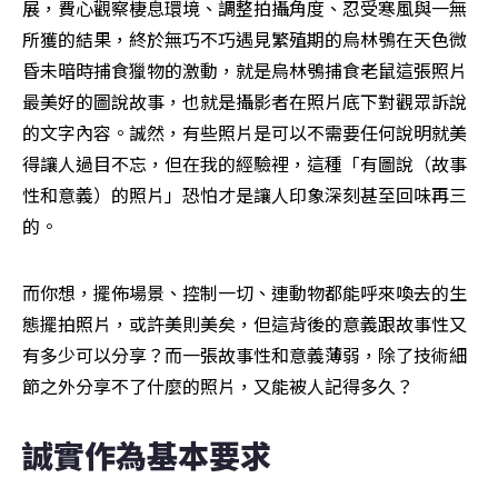
展，費心觀察棲息環境、調整拍攝角度、忍受寒風與一無
所獲的結果，終於無巧不巧遇見繁殖期的烏林鴞在天色微
昏未暗時捕食獵物的激動，就是烏林鴞捕食老鼠這張照片
最美好的圖說故事，也就是攝影者在照片底下對觀眾訴說
的文字內容。誠然，有些照片是可以不需要任何說明就美
得讓人過目不忘，但在我的經驗裡，這種「有圖說（故事
性和意義）的照片」恐怕才是讓人印象深刻甚至回味再三
的。
而你想，擺佈場景、控制一切、連動物都能呼來喚去的生
態擺拍照片，或許美則美矣，但這背後的意義跟故事性又
有多少可以分享？而一張故事性和意義薄弱，除了技術細
節之外分享不了什麼的照片，又能被人記得多久？
誠實作為基本要求