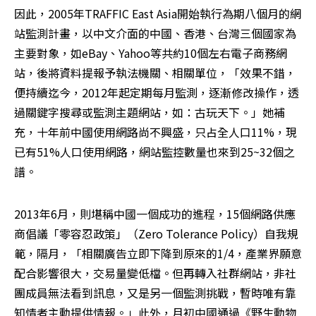
因此，2005年TRAFFIC East Asia開始執行為期八個月的網
站監測計畫，以中文介面的中國、香港、台灣三個國家為
主要對象，如eBay、Yahoo等共約10個左右電子商務網
站，後將資料提報予執法機關、相關單位，「效果不錯，
便持續迄今，2012年起定期每月監測，逐漸修改操作，透
過關鍵字搜尋或監測主題網站，如：古玩天下。」她補
充，十年前中國使用網路尚不興盛，只占全人口11%，現
已有51%人口使用網路，網站監控數量也來到25~32個之
譜。
2013年6月，則堪稱中國一個成功的進程，15個網路供應
商倡議「零容忍政策」（Zero Tolerance Policy）自我規
範，隔月，「相關廣告立即下降到原來的1/4，產業界願意
配合影響很大，交易量變低檔。但再轉入社群網站，非社
團成員無法看到訊息，又是另一個監測挑戰，暫時唯有靠
知情者主動提供情報。」此外，月初中國通過《野生動物