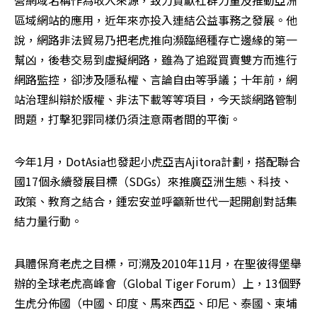
營網域名稱作為收入來源，致力貢獻社群力量及推動亞洲
區域網站的應用，近年來亦投入連結公益事務之發展。他
說，網路非法貿易乃把老虎推向瀕臨絕種存亡邊緣的第一
幫凶，後巷交易到虛擬網路，雖為了追蹤買賣雙方而進行
網路監控，卻涉及隱私權、言論自由等爭議；十年前，網
站治理糾辯於版權、非法下載等等項目，今天談網路管制
問題，打擊犯罪同樣仍須注意兩者間的平衡。
今年1月，DotAsia也發起小虎亞吉Ajitora計劃，搭配聯合
國17個永續發展目標（SDGs）來推廣亞洲生態、科技、
政策、教育之結合，鍾宏安並呼籲新世代一起開創對話集
結力量行動。
具體保育老虎之目標，可溯及2010年11月，在聖彼得堡舉
辦的全球老虎高峰會（Global Tiger Forum）上，13個野
生虎分佈國（中國、印度、馬來西亞、印尼、泰國、柬埔