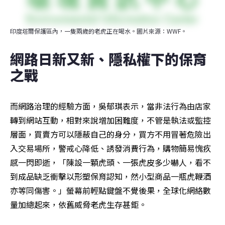
印度塔爾保護區內，一隻兩歲的老虎正在喝水。圖片來源：WWF。
網路日新又新、隱私權下的保育
之戰
而網路治理的經驗方面，吳郁琪表示，當非法行為由店家
轉到網站互動，相對來說增加困難度，不管是執法或監控
層面，買賣方可以隱蔽自己的身分，買方不用冒著危險出
入交易場所，警戒心降低、誘發消費行為，購物簡易愧疚
感一閃即逝，「陳設一顆虎頭、一張虎皮多少嚇人，看不
到成品缺乏衝擊以形塑保育認知，然小型商品一瓶虎鞭酒
亦等同傷害。」螢幕前輕點鍵盤不覺後果，全球化網絡數
量加總起來，依舊威脅老虎生存甚鉅。