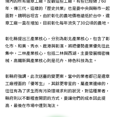
境內的所有違章工廠。反觀這些工廠，有些已經做了60
年、傳三代，這樣的「歷史共業」也是要中央與縣市一起
面對。魏明谷坦言，由於彰化的農地價格遠低於台中，違
章工廠一直在增加，目前彰化每年流失了30公頃的農地。
彰化縣提出三產業核心，分別為彰北產業核心，包含了彰
化市、和美、秀水、鹿港與彰濱，將把優勢產業優先往此
集中，二林產業核心，包括二林與西湖，主要發展精密機
械，高鐵新興產業核心則是花卉、綠色科技為主。
彰縣府強調，此次送審的變更案，當中的業者都已是違章
工廠裡面的「優等生」，其餘更零星的、屬產業邊緣的，
往往有為了求生而有污染環境求利的狀況，對這種業者，
縣府則以不斷稽查開罰的方式，要讓他們的成本因此提
高，最後在市場中遭到淘汰。