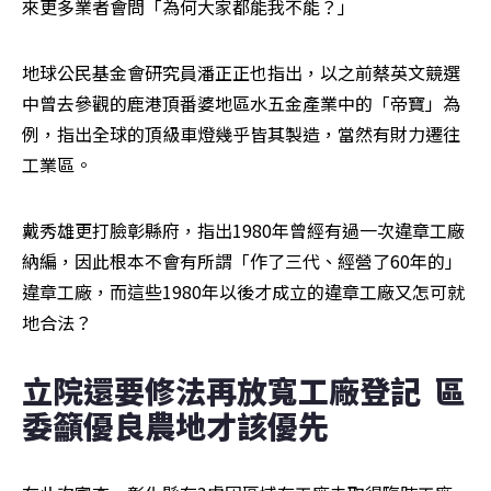
來更多業者會問「為何大家都能我不能？」
地球公民基金會研究員潘正正也指出，以之前蔡英文競選
中曾去參觀的鹿港頂番婆地區水五金產業中的「帝寶」為
例，指出全球的頂級車燈幾乎皆其製造，當然有財力遷往
工業區。
戴秀雄更打臉彰縣府，指出1980年曾經有過一次違章工廠
納編，因此根本不會有所謂「作了三代、經營了60年的」
違章工廠，而這些1980年以後才成立的違章工廠又怎可就
地合法？
立院還要修法再放寬工廠登記  區
委籲優良農地才該優先