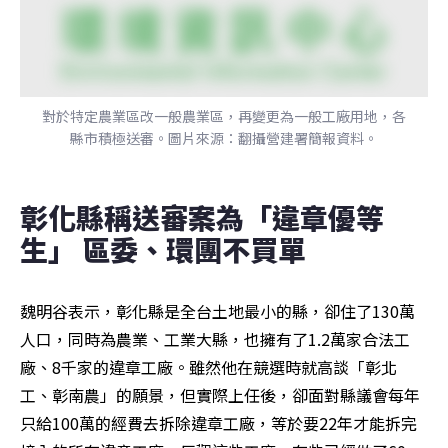
對於特定農業區改一般農業區，再變更為一般工廠用地，各
縣市積極送審。圖片來源：翻攝營建署簡報資料。
彰化縣稱送審案為「違章優等
生」 區委、環團不買單
魏明谷表示，彰化縣是全台土地最小的縣，卻住了130萬
人口，同時為農業、工業大縣，也擁有了1.2萬家合法工
廠、8千家的違章工廠。雖然他在競選時就高談「彰北
工、彰南農」的願景，但實際上任後，卻面對縣議會每年
只給100萬的經費去拆除違章工廠，等於要22年才能拆完