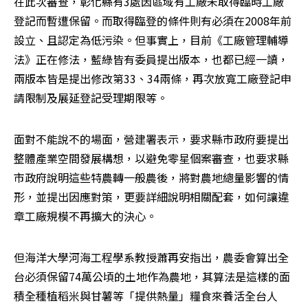
在此次審查，彰化縣有3處因區域有工廠未取得臨時工廠
登記而暫遭保留。而取得臨登的條件則有必須在2008年前
設立、且認定為低污染。但事實上，目前《工廠管理輔導
法》正在修法，藍綠皆有委員提出版本，也都已經一讀，
兩版本皆是提出修改第33、34兩條，再次放寬工廠登記申
請限制及展延登記受理期限等。
面對不能說不的場面，營建署表示，要求縣市政府要提出
整體產業空間發展構想，以避免零星個案審查，也要求縣
市政府說明這些特農轉一般農後，將對農地總量影響的情
形，並提出因應對策，更要詳細說明相關配套，如何讓違
章工廠規模不再擴大的決心。
但海洋大學河海工程學系教授蕭再安指出，農委會算出全
台必須保留74萬公頃的土地作為農地，其算法是這樣的面
積全種植稻米與甘薯等「提供熱量」糧食來養活全台人