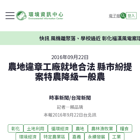
電子報
登入
快訊
風機離聚落、學校過近 彰化福漢風電案環委建
2016年09月22日
農地違章工廠就地合法 縣市紛提
案特農降級一般農
時事新聞
/
台灣新聞
記者
—
賴品瑀
本報2016年9月22日台北訊
彰化
土地利用
循環經濟
農地
農林漁牧業
糧食
環境經濟
特定農業區
嘉義
永續發展
工業