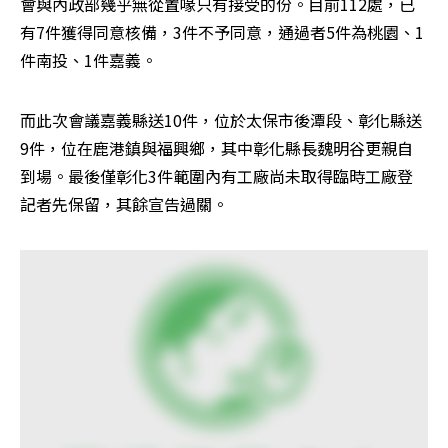
會與內政部幾乎無從置喙只有接受的份。目前112處，已
有7件獲得同意核備，3件不予同意，通過者5件為桃園、1
件南投、1件嘉義。
而此次會議嘉義縣送10件，位於太保市後潭段、彰化縣送
9件，位在鹿港鎮與福興鄉，其中彰化縣長魏明谷更親自
到場。最後僅彰化3件範圍內有工廠尚未取得臨時工廠登
記者先保留，其餘宣告過關。