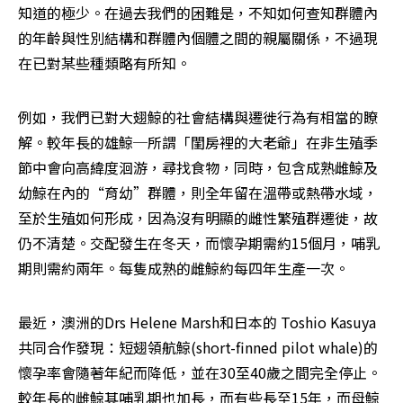
知道的極少。在過去我們的困難是，不知如何查知群體內
的年齡與性別結構和群體內個體之間的親屬關係，不過現
在已對某些種類略有所知。 
例如，我們已對大翅鯨的社會結構與遷徙行為有相當的瞭
解。較年長的雄鯨─所謂「閨房裡的大老爺」在非生殖季
節中會向高緯度洄游，尋找食物，同時，包含成熟雌鯨及
幼鯨在內的“育幼”群體，則全年留在溫帶或熱帶水域，
至於生殖如何形成，因為沒有明顯的雌性繁殖群遷徙，故
仍不清楚。交配發生在冬天，而懷孕期需約15個月，哺乳
期則需約兩年。每隻成熟的雌鯨約每四年生產一次。 
最近，澳洲的Drs Helene Marsh和日本的 Toshio Kasuya
共同合作發現：短翅領航鯨(short-finned pilot whale)的
懷孕率會隨著年紀而降低，並在30至40歲之間完全停止。
較年長的雌鯨其哺乳期也加長，而有些長至15年，而母鯨