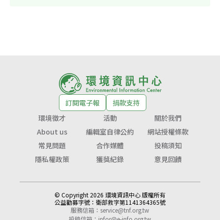
訂閱電子報
捐款支持
環境徵才
活動
關於我們
About us
編輯室自律公約
網站授權條款
常見問題
合作媒體
投稿須知
隱私權政策
獲獎紀錄
意見回饋
© Copyright 2026 環境資訊中心 版權所有
公益勸募字號：
衛部救字第1141364365號
服務信箱：
service@tnf.org.tw
投稿信箱：
infor@e-info.org.tw