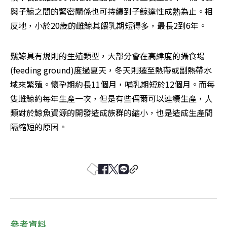
與子鯨之間的緊密關係也可持續到子鯨達性成熟為止。相
反地，小於20歲的雌鯨其餵乳期短得多，最長2到6年。 
鬚鯨具有規則的生殖類型，大部分會在高緯度的攝食場
(feeding ground)度過夏天，冬天則遷至熱帶或副熱帶水
域來繁殖。懷孕期約長11個月，哺乳期短於12個月。而每
隻雌鯨約每年生產一次，但是有些偶爾可以連續生產，人
類對於鯨魚資源的開發造成族群的縮小，也是造成生產間
隔縮短的原因。 

參考資料