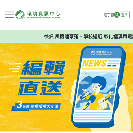
電子報
登入
快訊
風機離聚落、學校過近 彰化福漢風電