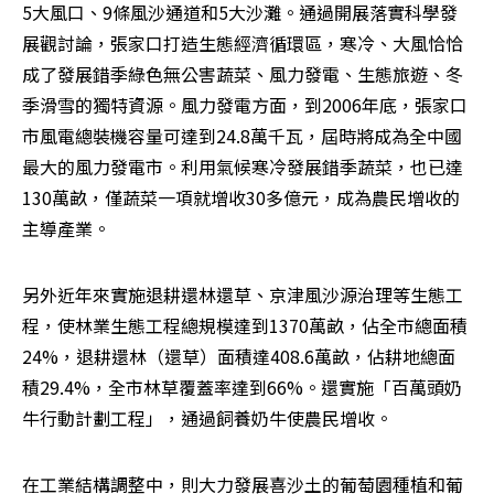
5大風口、9條風沙通道和5大沙灘。通過開展落實科學發
展觀討論，張家口打造生態經濟循環區，寒冷、大風恰恰
成了發展錯季綠色無公害蔬菜、風力發電、生態旅遊、冬
季滑雪的獨特資源。風力發電方面，到2006年底，張家口
市風電總裝機容量可達到24.8萬千瓦，屆時將成為全中國
最大的風力發電市。利用氣候寒冷發展錯季蔬菜，也已達
130萬畝，僅蔬菜一項就增收30多億元，成為農民增收的
主導產業。
另外近年來實施退耕還林還草、京津風沙源治理等生態工
程，使林業生態工程總規模達到1370萬畝，佔全市總面積
24%，退耕還林（還草）面積達408.6萬畝，佔耕地總面
積29.4%，全市林草覆蓋率達到66%。還實施「百萬頭奶
牛行動計劃工程」，通過飼養奶牛使農民增收。 
在工業結構調整中，則大力發展喜沙土的葡萄園種植和葡