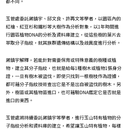
都不同。
玉管處委託蔣鎮宇、邱文良、許再文等學者，以園區內的
紅檜、紅豆杉和鐵杉等大樹作為分析對象，以1年時間進
行園區植物DNA的分析及資料庫建立，從這些樹的葉片去
萃取分子指紋，就其族群遺傳結構以及歧異度進行分析。
蔣鎮宇解釋，若能針對需要保育或特殊意義的樹種或植
物，建立其分子指紋，也就是給每1種樹木或植物1張身分
證，一旦有樹木被盜伐，即使只找到一根樹枝作為證據，
都可藉分子指紋技術查出它是不是出自被盜伐的樹木。另
外，樹苗或其植物苗進口，也可藉驗DNA鑑定它是否就是
進口的東西。
玉管處將持續委託蔣鎮宇等學者，進行玉山特有植物的分
子指紋分析和資料庫的建立，希望讓玉山特有植物，每樣