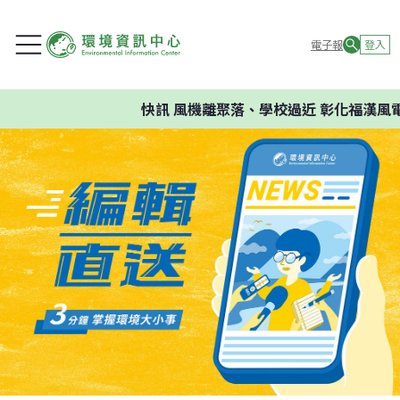
電子報
登入
快訊
風機離聚落、學校過近 彰化福漢風電