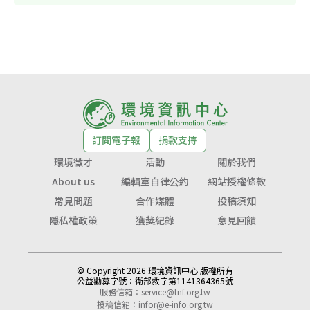
訂閱電子報
捐款支持
環境徵才
活動
關於我們
About us
編輯室自律公約
網站授權條款
常見問題
合作媒體
投稿須知
隱私權政策
獲獎紀錄
意見回饋
© Copyright 2026 環境資訊中心 版權所有
公益勸募字號：
衛部救字第1141364365號
服務信箱：
service@tnf.org.tw
投稿信箱：
infor@e-info.org.tw