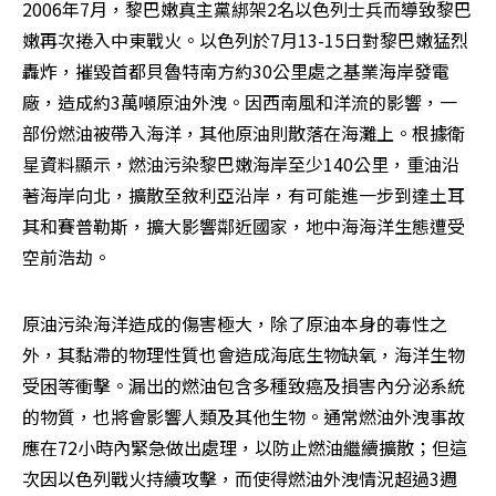
2006年7月，黎巴嫩真主黨綁架2名以色列士兵而導致黎巴
嫩再次捲入中東戰火。以色列於7月13-15日對黎巴嫩猛烈
轟炸，摧毀首都貝魯特南方約30公里處之基業海岸發電
廠，造成約3萬噸原油外洩。因西南風和洋流的影響，一
部份燃油被帶入海洋，其他原油則散落在海灘上。根據衛
星資料顯示，燃油污染黎巴嫩海岸至少140公里，重油沿
著海岸向北，擴散至敘利亞沿岸，有可能進一步到達土耳
其和賽普勒斯，擴大影響鄰近國家，地中海海洋生態遭受
空前浩劫。
原油污染海洋造成的傷害極大，除了原油本身的毒性之
外，其黏滯的物理性質也會造成海底生物缺氧，海洋生物
受困等衝擊。漏出的燃油包含多種致癌及損害內分泌系統
的物質，也將會影響人類及其他生物。通常燃油外洩事故
應在72小時內緊急做出處理，以防止燃油繼續擴散；但這
次因以色列戰火持續攻擊，而使得燃油外洩情況超過3週