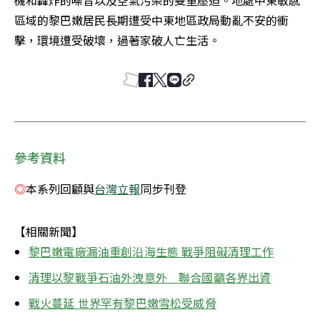
機和轟炸的噪音以及空氣污染的雙重壓迫。地處中東敏感
區域的黎巴嫩居民長期遭受中東地區政局動亂不安的衝
擊，環境遭受破壞，過著家破人亡生活。
參考資料
◎
本系列回顧與
台灣立報
同步刊登
【相關新聞】
黎巴嫩電廠漏油重創沿海生態 戰爭阻礙清理工作
清理以黎戰爭石油外洩意外　聯合國籲各界出資
戰火蔓延 世界罕有黎巴嫩雪松受威脅