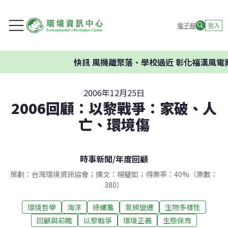
電子報
登入
快訊
風機離聚落、學校過近 彰化福漢風電案
2006年12月25日
2006回顧：以黎戰爭：家破、人
亡、環境傷
時事新聞
/
年度回顧
策劃：台灣環境資訊協會；撰文：楊璧如；得票率：40%（票數：
380）
環境哲學
海洋
綠蠵龜
氣候變遷
生物多樣性
回顧與前瞻
以黎戰爭
環境正義
生態保育