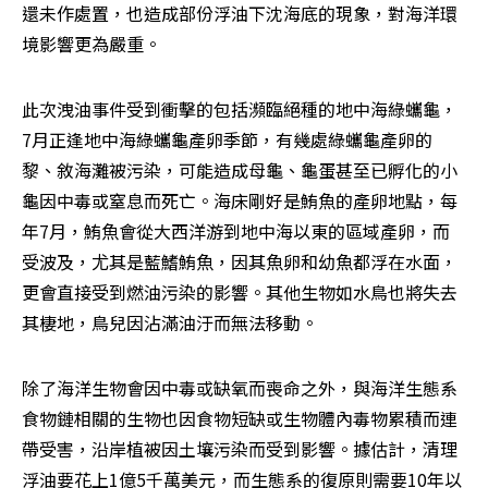
還未作處置，也造成部份浮油下沈海底的現象，對海洋環
境影響更為嚴重。
此次洩油事件受到衝擊的包括瀕臨絕種的地中海綠蠵龜，
7月正逢地中海綠蠵龜產卵季節，有幾處綠蠵龜產卵的
黎、敘海灘被污染，可能造成母龜、龜蛋甚至已孵化的小
龜因中毒或窒息而死亡。海床剛好是鮪魚的產卵地點，每
年7月，鮪魚會從大西洋游到地中海以東的區域產卵，而
受波及，尤其是藍鰭鮪魚，因其魚卵和幼魚都浮在水面，
更會直接受到燃油污染的影響。其他生物如水鳥也將失去
其棲地，鳥兒因沾滿油汙而無法移動。
除了海洋生物會因中毒或缺氧而喪命之外，與海洋生態系
食物鏈相關的生物也因食物短缺或生物體內毒物累積而連
帶受害，沿岸植被因土壤污染而受到影響。據估計，清理
浮油要花上1億5千萬美元，而生態系的復原則需要10年以