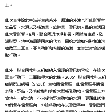
上。
此次事件除危害沿岸生態系外，原油的外洩也可能影響空
氣品質、水源以及捕漁業、旅遊業，黎巴嫩人民的生活因
此大受影響。8月，聯合國環境規劃署、國際海事處、歐
洲聯盟、地中海周邊國家的代表，開始討論如何避免油污
擴散至土耳其、賽普勒斯和希臘的海灘，並嘗試就協議採
取行動。
此外，聯合國教科文組織納入保護的黎巴嫩雪松，在這次
軍事行動下，正面臨極大的危機。2005年聯合國教科文組
織遴選出紹福（Shouf）生物圈保留區，此保留區長期保
育狼、野貓、及條紋鬣狗等較大型哺乳動物。保留區上方
坡地有一處水池，不只提供野生動物的水源，更藉此誘使
牠們留在保留區內，但這些動物在以黎戰爭中，受到戰鬥