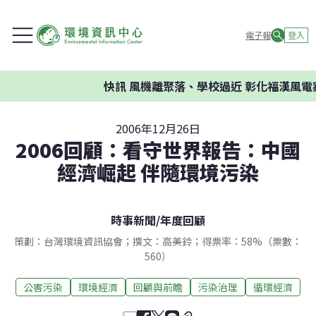
電子報
登入
快訊
風機離聚落、學校過近 彰化福漢風電案
2006年12月26日
2006回顧：看守世界報告：中國
經濟崛起 伴隨環境污染
時事新聞
/
年度回顧
策劃：台灣環境資訊協會；撰文：高美鈴；得票率：58%（票數：
560）
公害污染
環境經濟
回顧與前瞻
污染治理
循環經濟