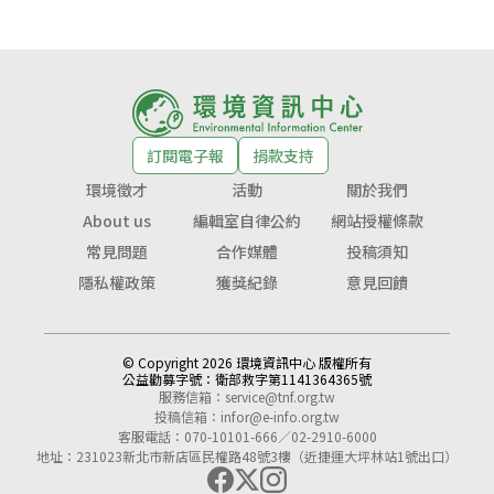
訂閱電子報
捐款支持
環境徵才
活動
關於我們
About us
編輯室自律公約
網站授權條款
常見問題
合作媒體
投稿須知
隱私權政策
獲獎紀錄
意見回饋
© Copyright 2026 環境資訊中心 版權所有
公益勸募字號：
衛部救字第1141364365號
服務信箱：
service@tnf.org.tw
投稿信箱：
infor@e-info.org.tw
客服電話：070-10101-666／02-2910-6000
地址：231023新北市新店區民權路48號3樓（近捷運大坪林站1號出口）