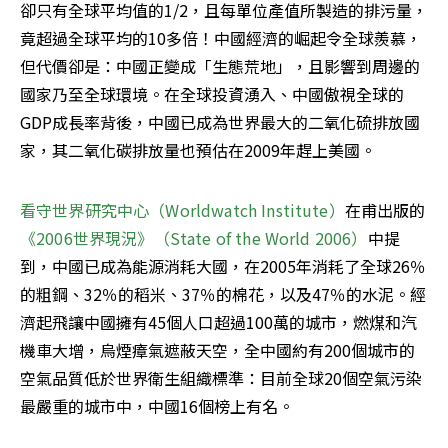
卻只有全球平均值的1/2，且每單位產值所製造的排污量，
竟超過全球平均的10多倍！中國經濟的崛起令全球羨慕，
但代價卻是：中國正變成「生態荒地」，且影響到周邊的
國家乃至全球環境。在全球投資湧入、中國傲視全球的
GDP成長率背後，中國已成為世界最大的二氧化硫排放國
家，其二氧化碳排放量也預估在2009年趕上美國。
看守世界研究中心（Worldwatch Institute）
在甫出版的
《2006世界現況》（State of the World 2006）
中提
到，中國已成為能源消耗大國，在2005年消耗了全球26％
的粗鋼、32％的稻米、37％的棉花，以及47％的水泥。經
濟起飛讓中國擁有45個人口超過100萬的城市，燃煤和汽
機車大增，烏煙瘴氣遮蔽天空，全中國約有200個城市的
空氣品質低於世界衛生組織標準：目前全球20個空氣污染
最嚴重的城市中，中國16個榜上有名。