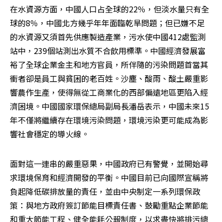
在水資源方面，中國人口占全球的22％，但淡水量只有全
球的8％，中國北方幾乎年年面臨乾旱問題；但已嫌不足
的水資源又須首先供應製造產業，污水使中國412處監測
站中，239個站測出水質不合飲用標準。中國經濟發展富
裕了全球企業金主和地方官員，所伴隨的污染問題首當其
衝者卻是員工與貧困的老百姓。沙塵、酸雨、酸土嚴重影
響農作生產，使得無從工商業化的西部偏遠地區更陷入經
濟困境。中國國家環保總局副局長潘岳表示，中國未來15
年不僅將繼續存在環境污染問題，環境污染更可能成為影
響社會穩定的導火線。
面對這一連串的嚴重惡果，中國政府已有警覺，並開始尋
求環境保育和經濟開發的平衡。中國目前已向國際宣稱將
負起降低碳排放量的責任，並由中央制定一系列環保政
策：與地方政府簽訂節能目標責任書、鼓勵重點企業節能
和重大節能工程、健全能耗公報制度，以求盡快將排污總