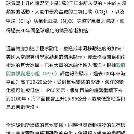
球氣溫上升的情況至少是1萬2千年來所未見的。由於人類
頻繁的活動，大氣中最為富藏的二氧化碳（CO
），以及
2
甲烷（CH
）與氧化亞氮（N
O）等溫室氣體之濃度，使
4
2
得過去30年間全球暖化的情形愈漸加速。
溫室效應加速了極冰融化，並造成冰河移動速度的加快。
美國太空總署科學家勘測的結果顯示，覆蓋格陵蘭島和南
極洲的巨大冰層，已有大量的冰融化進入海洋。根據
政府
間氣候變遷小組（IPCC）
評估報告顯示，過去100年來海
平面升高了10-20公分。受到氣候變遷的影響，海洋的變
化極可能被低估， IPCC表示，假如目前的趨勢繼續下去，
到2100年，海平面便會上升15-95公分，造成低窪地區和
島嶼普遍淹沒。
全球暖化所造成的氣候變遷，同時也威脅動植物的生存環
境。塞席爾群島珊瑚礁群的白化，使得賴以維生的魚類絕