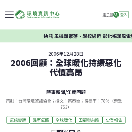
電子報
登入
快訊
風機離聚落、學校過近 彰化福漢風電案
2006年12月28日
2006回顧：全球暖化持續惡化
代價高昂
時事新聞
/
年度回顧
策劃：台灣環境資訊協會；撰文：蔡秦怡；得票率：78%（票數：
753）
氣候變遷
溫室氣體
全球暖化
回顧與前瞻
史登報告