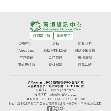
訂閱電子報
捐款支持
環境徵才
活動
關於我們
About us
編輯室自律公約
網站授權條款
常見問題
合作媒體
投稿須知
隱私權政策
獲獎紀錄
意見回饋
© Copyright 2026 環境資訊中心 版權所有
公益勸募字號：
衛部救字第1141364365號
服務信箱：
service@tnf.org.tw
投稿信箱：
infor@e-info.org.tw
客服電話：070-10101-666／02-2910-6000
地址：231023新北市新店區民權路48號3樓（近捷運大坪林站1號出口）