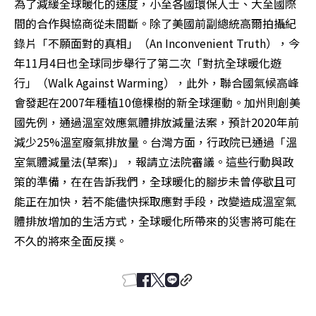
為了減緩全球暖化的速度，小至各國環保人士、大至國際
間的合作與協商從未間斷。除了美國前副總統高爾拍攝紀
錄片「不願面對的真相」（An Inconvenient Truth），今
年11月4日也全球同步舉行了第二次「對抗全球暖化遊
行」（Walk Against Warming），此外，聯合國氣候高峰
會發起在2007年種植10億棵樹的新全球運動。加州則創美
國先例，通過溫室效應氣體排放減量法案，預計2020年前
減少25%溫室廢氣排放量。台灣方面，行政院已通過「溫
室氣體減量法(草案)」，報請立法院審議。這些行動與政
策的準備，在在告訴我們，全球暖化的腳步未曾停歇且可
能正在加快，若不能儘快採取應對手段，改變造成溫室氣
體排放增加的生活方式，全球暖化所帶來的災害將可能在
不久的將來全面反撲。