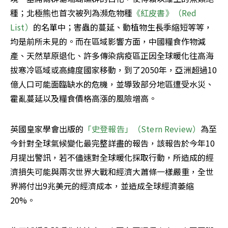
種；北極熊也首次被列為瀕危物種
《紅皮書》（Red 
List）
的名單中；害蟲的蔓延、動植物生長季縮短等等，
均是前所未見的。而在區域影響方面，中國糧食作物減
產、天然草原退化、許多傳染病疫區正因全球暖化往高海
拔寒冷區域或高緯度國家移動，到了2050年，亞洲超過10
億人口可能面臨缺水的危機，並導致部分地區遭受水災、
霍亂蔓延以及糧食價格高漲的風險增高。
英國皇家學會出版的
「史登報告」（Stern Review）
為至
今針對全球氣候變化最完整詳盡的報告，該報告於今年10
月提出警訊，若不儘速對全球暖化採取行動，所造成的經
濟損失可能與兩次世界大戰和經濟大蕭條一樣嚴重，全世
界將付出9兆美元的經濟成本，並造成全球經濟萎縮
20%。