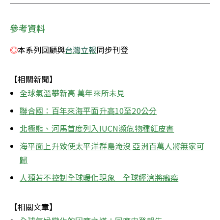
參考資料
◎
本系列回顧與
台灣立報
同步刊登
【相關新聞】
全球氣溫攀新高 萬年來所未見
聯合國：百年來海平面升高10至20公分
北極熊、河馬首度列入IUCN瀕危物種紅皮書
海平面上升致使太平洋群島淹沒 亞洲百萬人將無家可
歸
人類若不控制全球暖化現象　全球經濟將癱瘓
【相關文章】