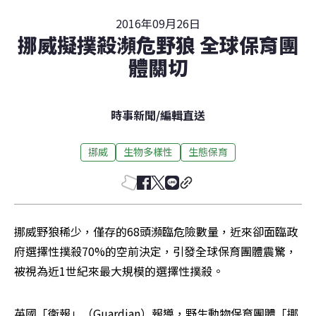
2016年09月26日
挪威擬撲殺瀕危野狼 全球保育團
體關切
時事新聞
/
編輯直送
挪威
生物多樣性
生態保育
挪威野狼稀少，僅存的68頭瀕臨危險數量，近來卻面臨政
府選擇性撲殺70%的空前決定，引發全球保育團體震驚，
被視為近1世紀來最大規模的選擇性撲殺。
英國「衛報」（Guardian）報導，野生動物保育團體「挪