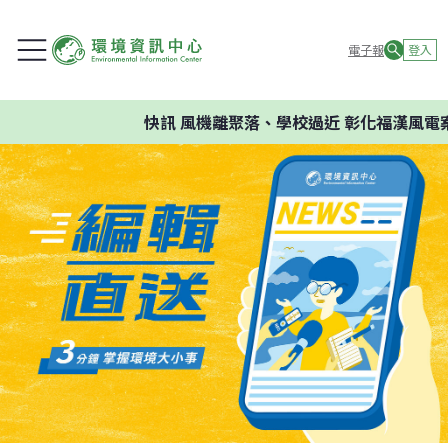
電子報
登入
快訊
風機離聚落、學校過近 彰化福漢風電案